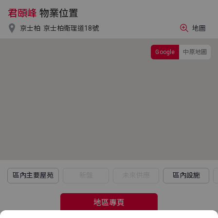
君頤峰
物業位置

京士柏
京士柏衛理道18號
地圖
Google
中原地圖
區內主要屋苑
新盤
未來供應
區內設施
地區專頁