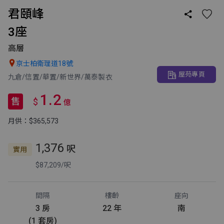
君頤峰

3座
高層

京士柏衛理道18號
屋苑專頁
九倉/信置/華置/新世界/萬泰製衣
1.2
售
$
億
月供：$365,573
1,376
呎
實用
$87,209/呎
間隔
樓齡
座向
3 房
22 年
南
(1 套房)