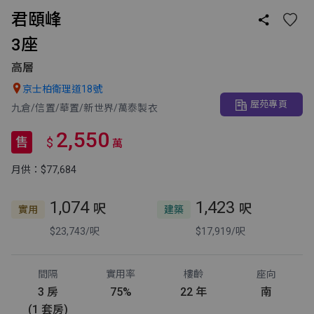
君頤峰

3座
高層

京士柏衛理道18號
屋苑專頁
九倉/信置/華置/新世界/萬泰製衣
2,550
售
$
萬
月供：$77,684
1,074
1,423
呎
呎
實用
建築
$23,743/呎
$17,919/呎
間隔
實用率
樓齡
座向
3 房
75%
22 年
南
(1 套房)