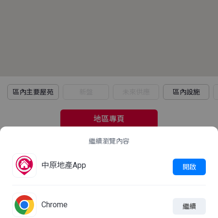
區內主要屋苑
新盤
未來供應
區內設施
地區專頁
繼續瀏覽內容
2021年人口普查
中原地產App
立即查看
開啟
這屋苑平均家庭住戶每月收入是多少？
Chrome
繼續

線上查詢
加入比較