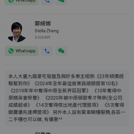
鄭綺娜
Stella Zheng
S-326439
Whatsapp
本人大量九龍豪宅筍盤及與好多業主相熟《23年傾價經
驗幫到你》《2024年全年最佳營業員總額奬第10名》
《2019年年中奪得中原全新界區冠軍》 《10年奪得中
原精英會榮譽》 《2020年被中原頒發尃才殊榮(全公司
成績超卓》 《14次奪得傑出地產代理奬項》 《5次奪得
銀鷹優先達標奬項》 另外本人設有駕車睇樓服務,各區一
二手樓也可以做, 有優惠^^