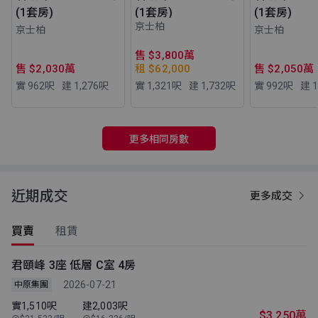
(1套房)
(1套房)
(1套房)
京士柏
京士柏
京士柏
售 $3,800萬
售 $2,030萬
租 $62,000
售 $2,050萬
實 962
呎
建 1,276
呎
實 1,321
呎
建 1,732
呎
實 992
呎
建 1
更多相同房數
近期成交
更多成交
買賣
租賃
君頤峰 3座 低層 C室 4房
2026-07-21
中原集團
實1,510呎
建2,003呎
$3,250萬