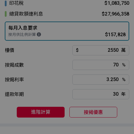
印花稅
$1,083,750
總貸款額連利息
$27,966,358
每月入息要求
$157,828
按月供比例計算
樓價
$
萬
按揭成數
%
按揭利率
%
還款年期
年
進階計算
按揭優惠