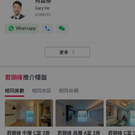
何嘉樂
Gary Ho
S-088255
Whatsapp
更多
君頤峰
推介樓盤
相同房數
相同地區
相同校網
君頤峰 中層 C室 3房
君頤峰 高層 A室 3房
君頤峰 C室 