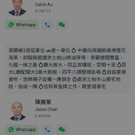
Calvin Au
S-196772
Whatsapp
君頣峰3座這單位 🚗連一車位 💍 中層向南遠眺維港煙花
海景，前臨無遮擋京士柏山綠油球場，景觀遼闊豐富，
九龍一缐之最 💍廳大房大，四正高樓底，空間十足 💍巨
大L廳配闊大3房大廚房，四平八穩堅穩氣場 💍自設豪華
會所，悠樂親子設備一應俱全 💍處京士柏半山豪宅地
段，自成一隅 💍信和等皇牌之作，殿堂級豪宅
陳展業
Jason Chan
E-450049
Whatsapp