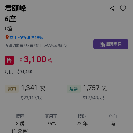
君頤峰

6座
C室

京士柏衛理道18號
屋苑專頁
九倉/信置/華置/新世界/萬泰製衣
3,100
售
$
萬
月供：$94,440
1,341
1,757
呎
呎
實用
建築
$23,117/呎
$17,643/呎
間隔
實用率
樓齡
座向
3 房
76%
22 年
南
(1 套房)