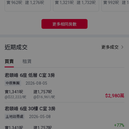
實 962
呎
建 1,276
呎
實 1,321
呎
建 1,732
呎
實 992
呎
建 1
更多相同房數
近期成交
更多成交
買賣
租賃
君頤峰 6座 低層 C室 3房
2026-08-05
中原集團
實1,341呎
建1,757呎
$2,980萬
@$22,222/呎
@$16,961/呎
君頤峰 6座 30樓 C室 3房
2026-05-08
土地註冊處
+77%
實1,341呎
建1,757呎