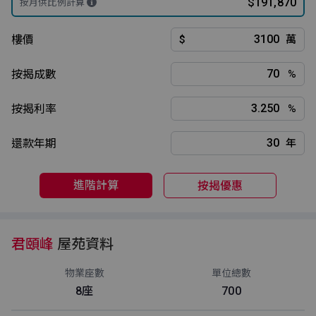
$191,870
按月供比例計算
樓價
$
萬
按揭成數
%
按揭利率
%
還款年期
年
進階計算
按揭優惠
君頤峰
屋苑資料
物業座數
單位總數
8座
700