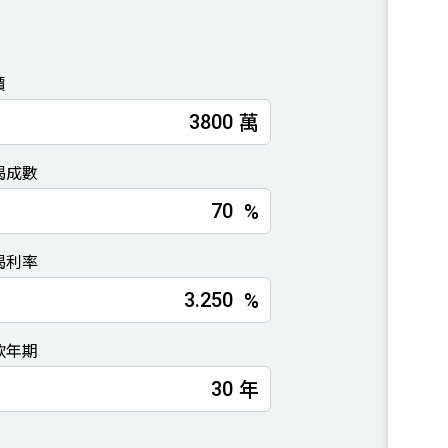
價
萬
揭成數
%
揭利率
%
款年期
年