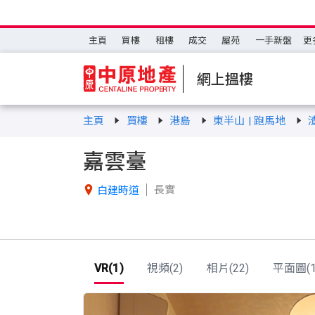
主頁
買樓
租樓
成交
屋苑
一手新盤
更
網上搵樓
主頁
買樓
港島
東半山 | 跑馬地
嘉雲臺
長實

白建時道
VR(1)
視頻(2)
相片(22)
平面圖(1