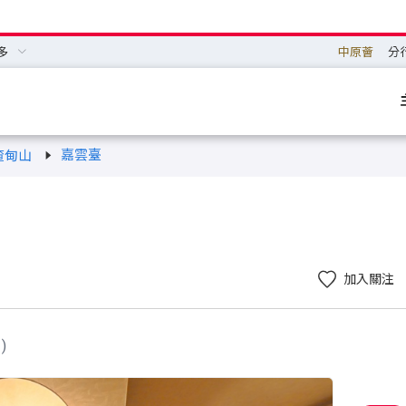
多
中原薈
分
嘉雲臺
渣甸山
加入關注
)