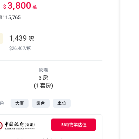
3,800
$
萬
115,765
1,439
呎
$26,407/呎
間隔
3 房
(1 套房)
色
大廈
露台
車位
即時物業估值