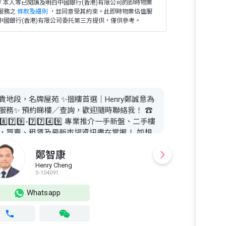
 / 本人等已閱讀及明白中國銀行(香港)有限公司的即時物業
服務之
條款及細則
，並同意受其約束。此即時物業估值服
中國銀行(香港)有限公司委托第三方提供，僅供參考。
貴地段，名牌屋苑 ✨搵樓首選｜Henry鄭誠意為
服務✨ 預約睇樓／查詢，歡迎隨時聯絡我！ ☎️
⃣8️⃣7️⃣9️⃣-7️⃣7️⃣4️⃣9️⃣ 專業推介一手新盤、二手樓
，買賣、租賃及最新市場資訊盡在掌握！ 如想
解更多筍盤或地產動向，隨時搵我，細心為您跟
鄭智康
💁‍♂️
Henry Cheng
W
S-104091
S
Whatsapp
Wh