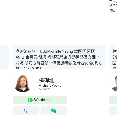
本人
估值
務由
查詢請致電： 👱🏻‍♀️Michelle Yeung ☎️9️⃣8️⃣4️⃣5️⃣
尊
4512 🏠買賣/租賃 😊經驗豐富😊熟盤熟價😊細心
您
聆聽 😊用心解答😊一條龍服務😊免費估價 😊按揭
9️
轉介😊律師推介
盤
了
楊錦珊
進！
Michelle Yeung
E-460873
Whatsapp