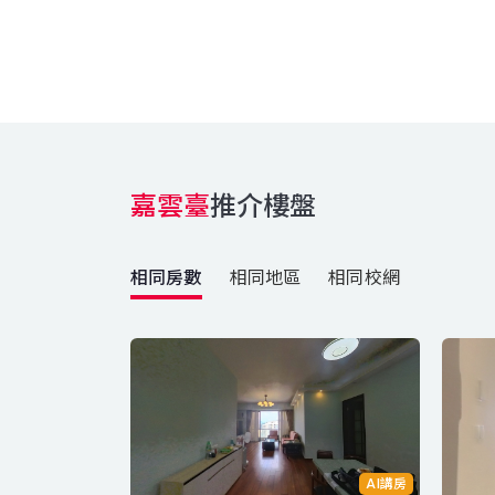
嘉雲臺
推介樓盤
相同房數
相同地區
相同校網
AI講房