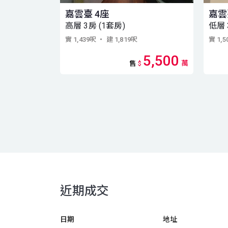
嘉雲臺 4座
嘉
高層 3房 (1套房)
低層 
實 1,439呎
・ 建 1,819呎
實 1,
5,500
萬
售
$
近期成交
日期
地址