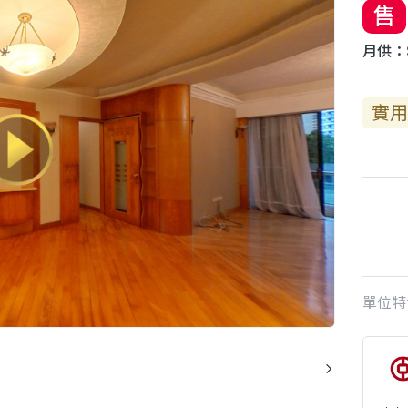
售
月供：$
實用
單位特