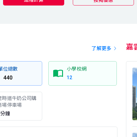
按揭優惠
嘉
了解更多
單位總數
小學校網
440
12
建時道牛奶公司購
商場停車場
7分鐘