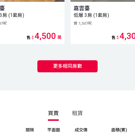
雲臺
嘉雲臺
3房 (1套房)
低層 3房 (1套房)
507呎
實 1,507呎
4,500
4,3
萬
售
$
售
$
更多相同房數
買賣
租賃
間隔
平面圖
成交價
面積(實)