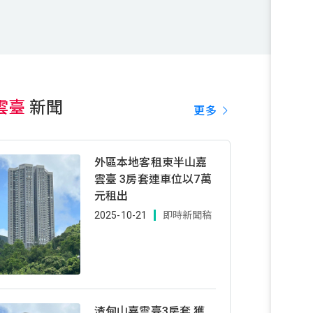
雲臺
新聞
更多
外區本地客租東半山嘉
雲臺 3房套連車位以7萬
元租出
2025-10-21
即時新聞稿
渣甸山嘉雲臺3房套 獲