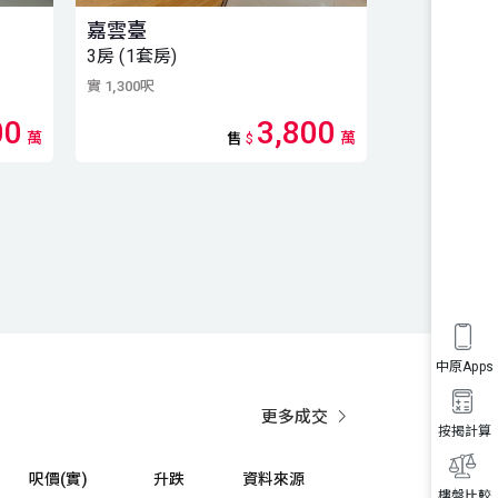
嘉雲臺
嘉雲臺 8座
3房 (1套房)
低層 3房 (1
實 1,300呎
實 1,300呎
・ 建
00
3,800
萬
萬
售
$
中原Apps
更多成交
按揭計算
呎價(實)
升跌
資料來源
樓盤比較