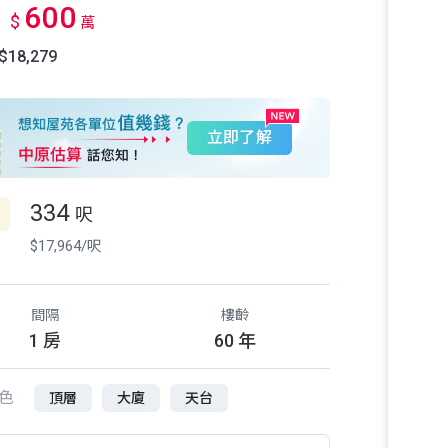
600
$
萬
18,279
立即了解
334
呎
$17,964/呎
間隔
樓齡
1 房
60 年
色
頂層
大廈
天台