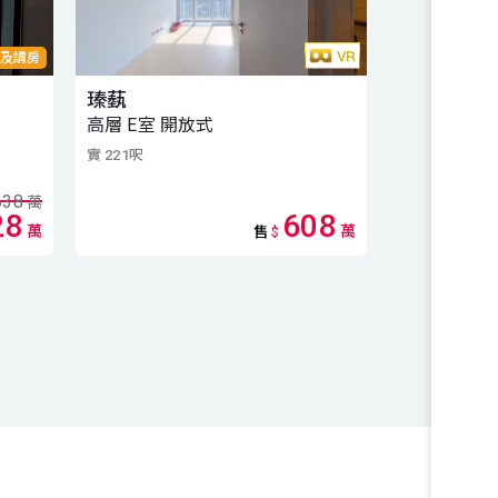
及講房
瑧蓺
創業中心 
高層 E室 開放式
高層 2房
實 221呎
實 376呎
638
萬
28
608
萬
萬
售
$