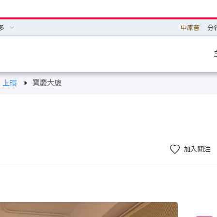
多
中原薈
分
寶慶大廈
上環
加入關注