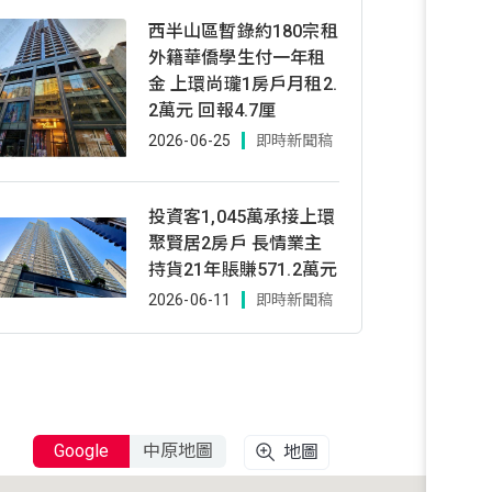
西半山區暫錄約180宗租
外籍華僑學生付一年租
金 上環尚瓏1房戶月租2.
2萬元 回報4.7厘
2026-06-25
即時新聞稿
投資客1,045萬承接上環
聚賢居2房戶 長情業主
持貨21年賬賺571.2萬元
2026-06-11
即時新聞稿
Google
中原地圖
地圖