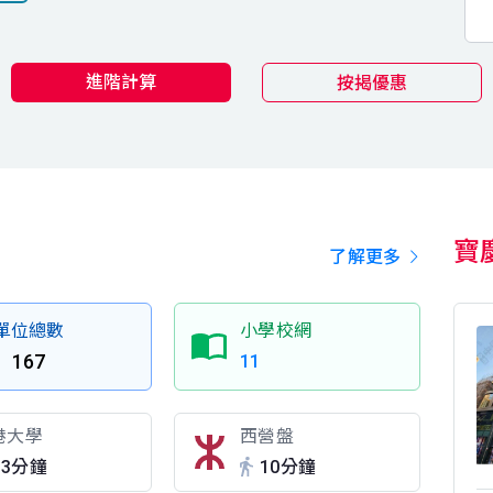
進階計算
按揭優惠
寶
了解更多
單位總數
小學校網
167
11
港大學
西營盤
13分鐘
10分鐘