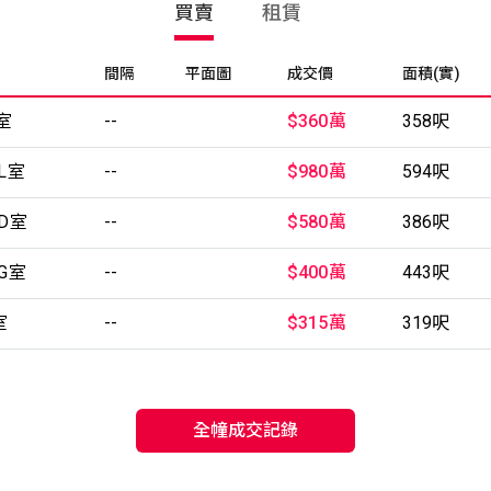
買賣
租賃
間隔
平面圖
成交價
面積(實)
室
--
$360萬
358呎
L室
--
$980萬
594呎
D室
--
$580萬
386呎
G室
--
$400萬
443呎
室
--
$315萬
319呎
全幢成交記錄