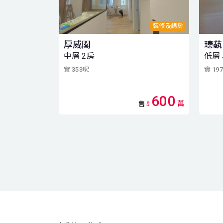
裝修及講房
厚威閣
瑧
中層 2房
低層
實 353呎
實 19
600
萬
售
$