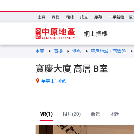
主頁
買樓
租樓
成交
屋苑
一手新盤
更
網上搵樓
主頁
買樓
港島
堅尼地城 | 西營盤
寶慶大廈 高層 B室

華寧里1-6號
VR(1)
相片(20)
街景
地圖