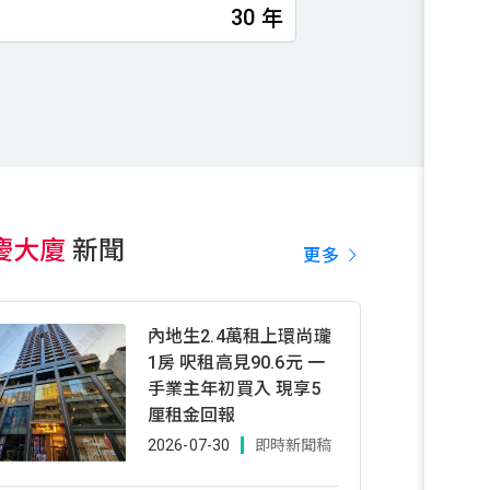
年
慶大廈
新聞
更多
內地生2.4萬租上環尚瓏
1房 呎租高見90.6元 一
手業主年初買入 現享5
厘租金回報
2026-07-30
即時新聞稿