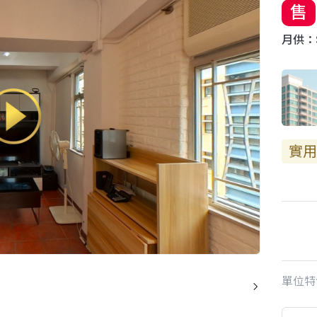
售
月供：$
實用
單位特