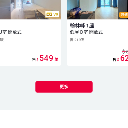
裝修
蓺
翰林峰 1座
 J室 開放式
低層 D室 開放式
7呎
實 219呎
$
549
6
萬
售
$
售
$
更多