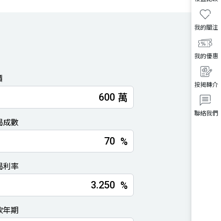
我的關注
我的優惠
價
按揭轉介
萬
聯絡我們
揭成數
%
揭利率
%
款年期