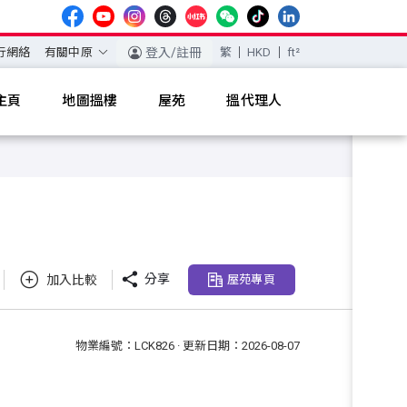
行網絡
有關中原
登入/註冊
繁
HKD
ft²
主頁
地圖搵樓
屋苑
搵代理人

分享
加入比較
屋苑專頁
物業編號：LCK826 · 更新日期：2026-08-07