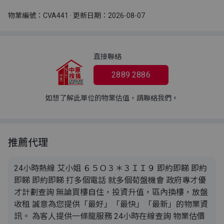
物業編號：CVA441 · 更新日期：2026-08-07
直接聯絡
2889 2886
如想了解此單位的物業估值，請聯絡我們。
推薦代理
24小時熱線 艾小姐 ６５Ｏ３＊３ＩＩ９ 即約即睇 即約
即睇 即約即睇 打多個電話 就多個荀盤機會 政府專才優
才計劃查詢 無論買樓自住，投資升值，區內換樓，放盤
收租 誠意為您提供「最好」「最快」「最新」的物業資
訊。 為客人提供一條龍服務 24小時在線查詢 物業估價