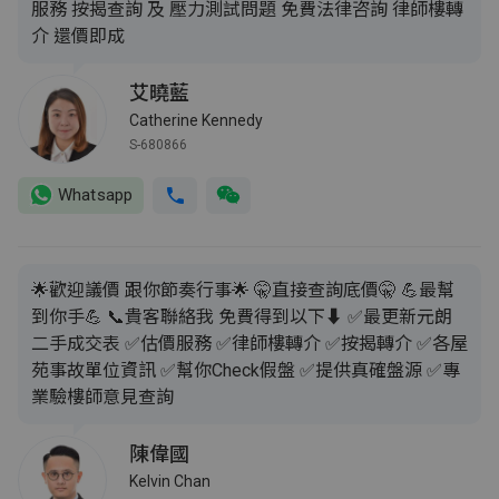
服務 按揭查詢 及 壓力測試問題 免費法律咨詢 律師樓轉
介 還價即成
艾曉藍
Catherine Kennedy
S-680866
Whatsapp
🌟歡迎議價 跟你節奏行事🌟 🤫直接查詢底價🤫 💪最幫
到你手💪 📞貴客聯絡我 免費得到以下⬇️ ✅最更新元朗
二手成交表 ✅估價服務 ✅律師樓轉介 ✅按揭轉介 ✅各屋
苑事故單位資訊 ✅幫你Check假盤 ✅提供真確盤源 ✅專
業驗樓師意見查詢
陳偉國
Kelvin Chan