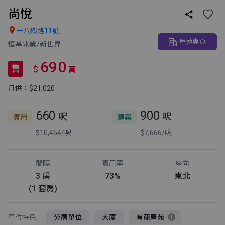
尚悅


十八鄉路11號
屋苑專頁
恒基兆業/新世界
690
售
$
萬
月供：$21,020
660
900
呎
呎
實用
建築
$10,454/呎
$7,666/呎
間隔
實用率
座向
3 房
73%
東北
(1 套房)
單位特色
分層單位
大廈
有寵屋苑