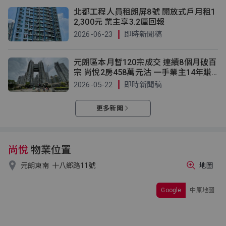
北都工程人員租朗屏8號 開放式戶月租1
2,300元 業主享3.2厘回報
2026-06-23
即時新聞稿
元朗區本月暫120宗成交 連續8個月破百
宗 尚悅2房458萬元沽 一手業主14年賺8
8萬元
2026-05-22
即時新聞稿
更多新聞
尚悅
物業位置

元朗東南
十八鄉路11號
地圖
Google
中原地圖