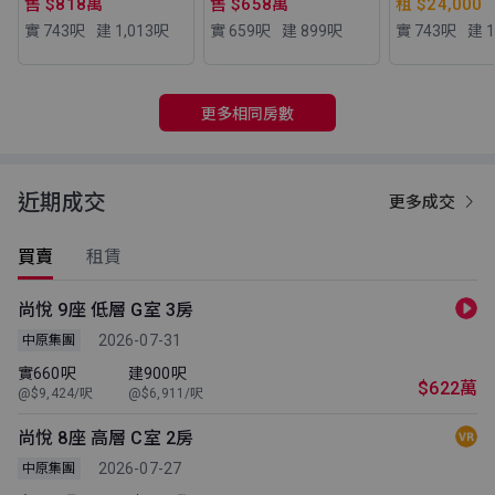
售 $818萬
售 $658萬
租 $24,000
實 743
呎
建 1,013
呎
實 659
呎
建 899
呎
實 743
呎
建 1
更多相同房數
近期成交
更多成交
買賣
租賃
尚悅 9座 低層 G室 3房
2026-07-31
中原集團
實660呎
建900呎
$622萬
@$9,424/呎
@$6,911/呎
尚悅 8座 高層 C室 2房
2026-07-27
中原集團