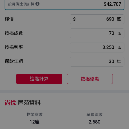
$42,707
按月供比例計算
樓價
$
萬
按揭成數
%
按揭利率
%
還款年期
年
進階計算
按揭優惠
尚悅
屋苑資料
物業座數
單位總數
12座
2,580