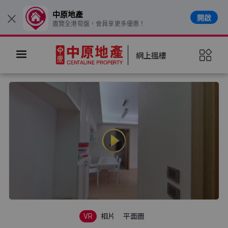
中原地產
開啟
×
盡覽全港筍盤，會員享更多優惠！
網上搵樓
VR
相片
平面圖