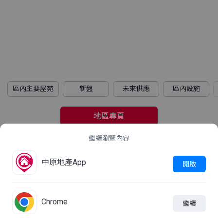
區內主要屋苑
新盤
未來供應
區內設施
地區專頁
繼續瀏覽內容
2021年人口普查
中原地產App
立即查看
開啟
這屋苑平均家庭住戶每月收入是多少？
Chrome
繼續

線上查詢
加入比較