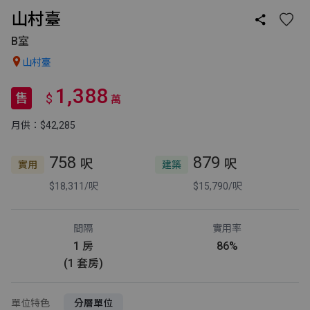
山村臺

B室

山村臺
1,388
售
$
萬
月供：$42,285
758
879
呎
呎
實用
建築
$18,311/呎
$15,790/呎
間隔
實用率
1 房
86%
(1 套房)
單位特色
分層單位