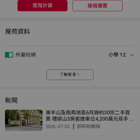
進階計算
按揭優惠
屋苑資料
所屬校網
小學 12
了解更多
新聞
東半山及跑馬地區6月錄約30宗二手買
賣 禮頓山3房套連車位4,200萬元易手 低
估價約11%
2026-07-02
即時新聞稿