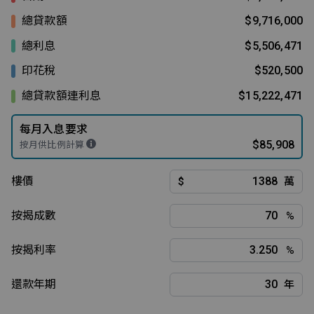
總貸款額
$9,716,000
總利息
$5,506,471
印花稅
$520,500
總貸款額連利息
$15,222,471
每月入息要求
$85,908
按月供比例計算
樓價
$
萬
按揭成數
%
按揭利率
%
還款年期
年