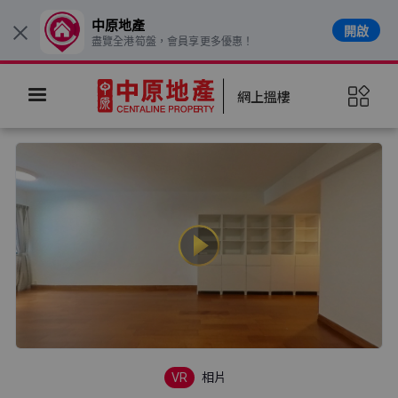
中原地產
開啟
×
盡覽全港筍盤，會員享更多優惠！
網上搵樓
VR
相片