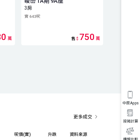
峻巒 1A期 9A座
峻巒
3房
3房 (1套房)
實 643呎
實 735呎
80
750
萬
萬
售
$
中原Apps
更多成交
按揭計算
呎價(實)
升跌
資料來源
樓盤比較