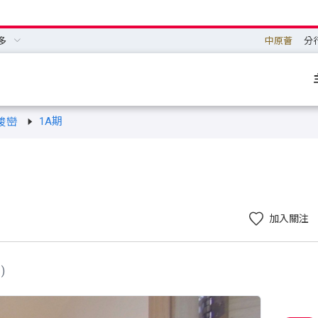
多
中原薈
分
1A期
峻巒
加入關注
)