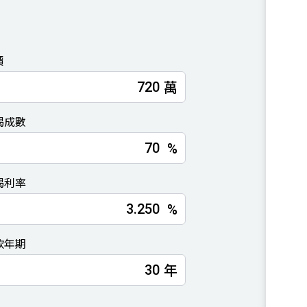
價
萬
揭成數
%
揭利率
%
款年期
年