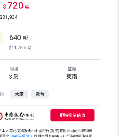
720
$
萬
21,934
640
呎
$11,250/呎
間隔
座向
3 房
東南
色
大廈
露台
即時物業估值
 / 本人等已閱讀及明白中國銀行(香港)有限公司的即時物業
服務之
條款及細則
，並同意受其約束。此即時物業估值服