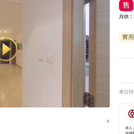
售
月供：$
實用
單位特
本人
估值