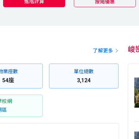
進階計算
按揭優惠
峻
了解更多
物業座數
單位總數
54座
3,124
學校網
朗區