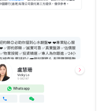
中國銀行(香港)有限公司委托第三方提供，僅供參考。
迎約睇😊必助你揾到心水靚盤❤️ ❤️專業貼心服
四正實用
❤️ ✅即約即睇 ✅誠實可靠 ✅真實盤源 ✅估價服
 ✅物業按揭 ✅投資精選 ✅專人為你跟進 ✅24小
在線查詢 堅持初心❤️做好服務💪 有興趣隨時聯
盧慧珊
Vicky Lo
E
S-582187
S
Whatsapp
Wh