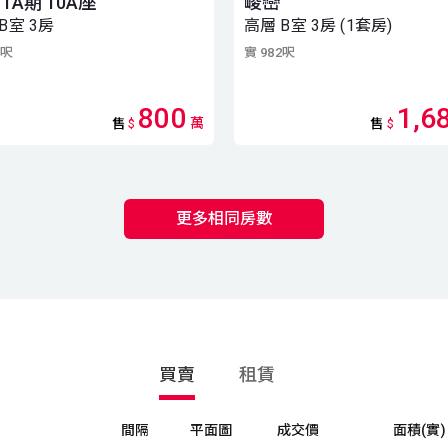
1A期 10A座
峻巒
B室 3房
高層 B室 3房 (1套房)
0呎
實 982呎
800
1,6
萬
售
$
售
$
更多相同房數
買賣
租賃
間隔
平面圖
成交價
面積(實)