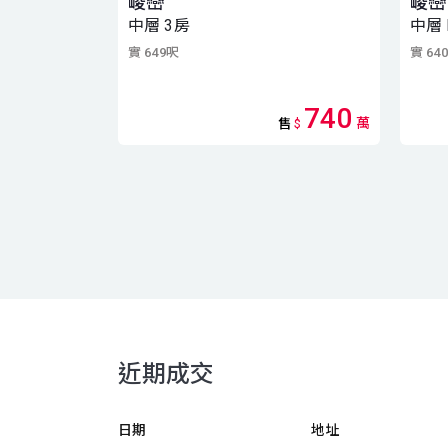
峻巒
峻巒 
中層 3房
中層 
實 649呎
實 64
740
萬
售
$
近期成交
日期
地址