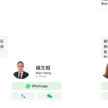
務由
各區
歡
樓按
務
務
時
絡
楊文相
Alan Yeung
S-235442
Whatsapp