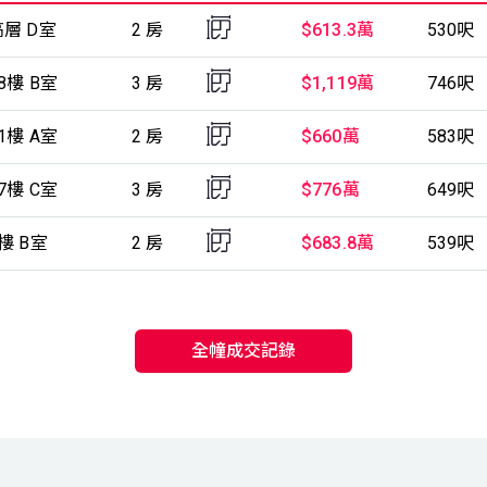
高層 D室
2 房
$613.3萬
530呎
18樓 B室
3 房
$1,119萬
746呎
11樓 A室
2 房
$660萬
583呎
17樓 C室
3 房
$776萬
649呎
1樓 B室
2 房
$683.8萬
539呎
全幢成交記錄