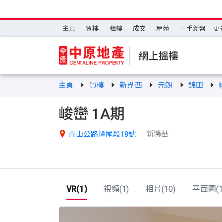
主頁
買樓
租樓
成交
屋苑
一手新盤
更
網上搵樓
主頁
買樓
新界西
元朗
錦田
峻巒 1A期
新鴻基

青山公路潭尾段18號
VR(1)
視頻(1)
相片(10)
平面圖(1