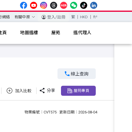
行網絡
有關中原
登入/註冊
繁
HKD
ft²
主頁
地圖搵樓
屋苑
搵代理人

線上查詢

分享
加入比較
屋苑專頁
物業編號：CVT575 · 更新日期：2026-08-04