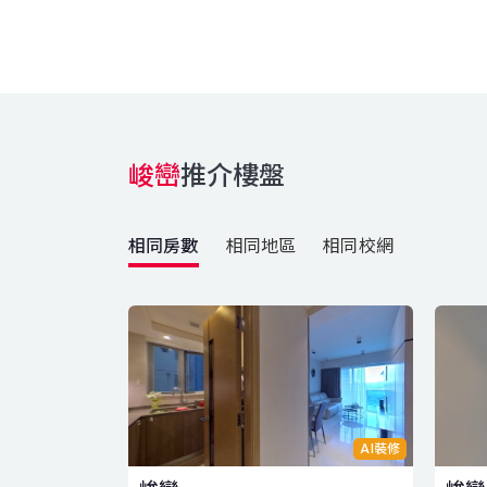
峻巒
推介樓盤
相同房數
相同地區
相同校網
AI裝修