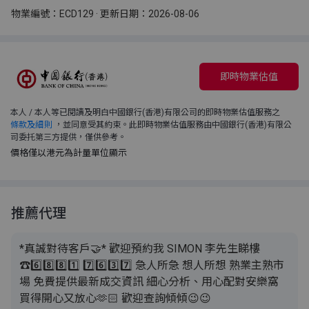
物業編號：ECD129 · 更新日期：2026-08-06
即時物業估值
本人 / 本人等已閱讀及明白中國銀行(香港)有限公司的即時物業估值服務之
條款及細則
，並同意受其約束。此即時物業估值服務由中國銀行(香港)有限公
司委托第三方提供，僅供參考。
價格僅以港元為計量單位顯示
推薦代理
*真誠對待客戶🤝* 歡迎預約我 SIMON 李先生睇樓
☎️6️⃣8️⃣8️⃣1️⃣ 7️⃣6️⃣3️⃣7️⃣ 急人所急 想人所想 熟業主熟市
場 免費提供最新成交資訊 細心分析、用心配對安樂窩
買得開心又放心🫶🏻 歡迎查詢傾傾😉😉