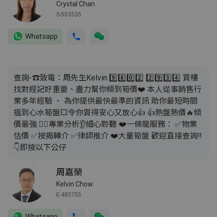
Crystal Chan
S-553535
Whatsapp
查詢-☎致電：周先生Kelvin 9️⃣8️⃣0️⃣2️⃣ 2️⃣9️⃣3️⃣4️⃣ 買樓
找對經記好重要、盡力幫你傾到筍價❤️ 本人從事銷售行
業多年經驗 、 為你提供最快最準的資訊 助你最短時間
搵到心水筍盤💥令你買得安心又放心👍 👍熟盤熟價🔥傾
價最強 💁‍♂️專業分析👂細心聆聽 ❤️一條龍服務： ✅️物業
估價 ✅️按揭轉介 ✅️律師推介 ❤️大量筍盤 歡迎直接查詢‼️
👇即按以下公仔
周嘉榮
Kelvin Chow
E-485755
Whatsapp