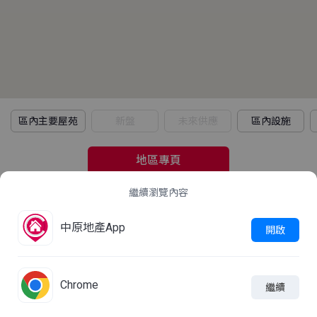
區內主要屋苑
新盤
未來供應
區內設施
地區專頁
繼續瀏覽內容
2021年人口普查
中原地產App
立即查看
開啟
這屋苑平均家庭住戶每月收入是多少？
Chrome
繼續

線上查詢
加入比較