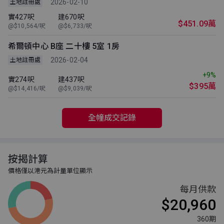
2026-02-10
土地註冊處
實427呎
建670呎
$451.09萬
@$10,564/呎
@$6,733/呎
希爾頓中心 B座 二十樓 5室 1房
2026-02-04
土地註冊處
+9%
實274呎
建437呎
$395萬
@$14,416/呎
@$9,039/呎
全幢成交記錄
按揭計算
價格僅以港元為計量單位顯示
每月供款
$20,960
360期