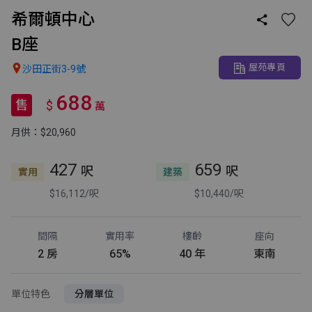
希爾頓中心

B座
屋苑專頁

沙田正街3-9號
688
售
$
萬
月供：$20,960
427
659
呎
呎
實用
建築
$16,112/呎
$10,440/呎
間隔
實用率
樓齡
座向
2 房
65%
40 年
東南
單位特色
分層單位