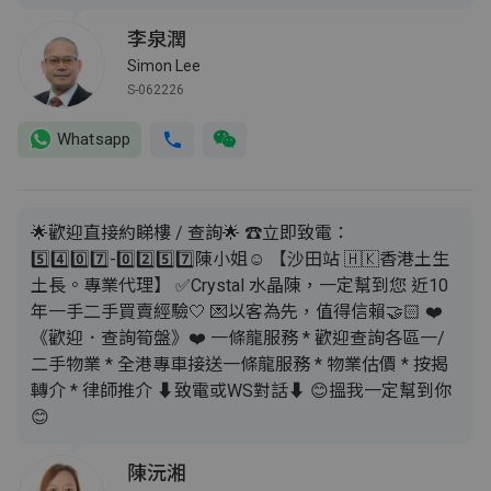
李泉潤
Simon Lee
S-062226
Whatsapp
🌟歡迎直接約睇樓 / 查詢🌟 ☎️立即致電：
5️⃣4️⃣0️⃣7️⃣-0️⃣2️⃣5️⃣7️⃣陳小姐☺️ 【沙田站 🇭🇰香港土生
土長。專業代理】 ✅Crystal 水晶陳，一定幫到您 近10
年一手二手買賣經驗🤍 💌以客為先，值得信賴🤝🏻 ❤️
《歡迎．查詢筍盤》❤️ 一條龍服務 * 歡迎查詢各區一/
二手物業 * 全港專車接送一條龍服務 * 物業估價 * 按揭
轉介 * 律師推介 ⬇️致電或WS對話⬇️ 😊搵我一定幫到你
😊
陳沅湘