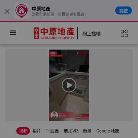
中原地產
開啟
×
盡覽全港筍盤，會員享更多優惠！
網上搵樓
視頻
相片
平面圖
航拍VR
街景
Google 地圖