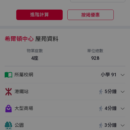
進階計算
按揭優惠
希爾頓中心
屋苑資料
物業座數
單位總數
4座
928
所屬校網
小學 91
港鐵站
5分鐘
大型商場
4分鐘
公園
3分鐘