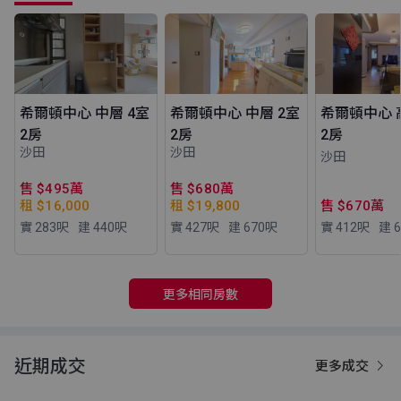
希爾頓中心 中層 4室
希爾頓中心 中層 2室
希爾頓中心 
2房
2房
2房
沙田
沙田
沙田
售 $495萬
售 $680萬
租 $16,000
租 $19,800
售 $670萬
實 283
呎
建 440
呎
實 427
呎
建 670
呎
實 412
呎
建 6
更多相同房數
近期成交
更多成交