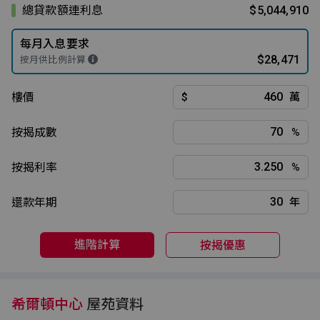
總貸款額連利息
$5,044,910
每月入息要求
$28,471
按月供比例計算
樓價
$
萬
按揭成數
%
按揭利率
%
還款年期
年
進階計算
按揭優惠
希爾頓中心
屋苑資料