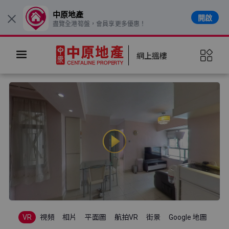
中原地產
開啟
×
盡覽全港筍盤，會員享更多優惠！
網上搵樓
VR
視頻
相片
平面圖
航拍VR
街景
Google 地圖