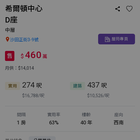
希爾頓中心

D座
中層
屋苑專頁

沙田正街3-9號
460
售
$
萬
月供：$14,014
274
437
呎
呎
實用
建築
$16,788/呎
$10,526/呎
間隔
實用率
樓齡
座向
1 房
63%
40 年
西南