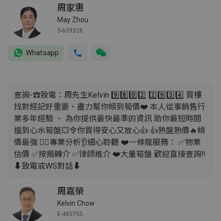
周家惠
May Zhou
S-639326
Whatsapp
查詢-☎致電：周先生Kelvin 9️⃣8️⃣0️⃣2️⃣ 2️⃣9️⃣3️⃣4️⃣ 買樓
找對經記好重要、盡力幫你傾到筍價❤️ 本人從事銷售行
業多年經驗 、 為你提供最快最準的資訊 助你最短時間
搵到心水筍盤💥令你買得安心又放心👍 👍熟盤熟價🔥傾
價最強 💁‍♂️專業分析👂細心聆聽 ❤️一條龍服務： ✅️物業
估價 ✅️按揭轉介 ✅️律師推介 ❤️大量筍盤 歡迎直接查詢‼️
⬇️致電或WS對話⬇️
周嘉榮
Kelvin Chow
E-485755