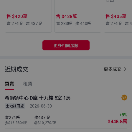
沙田
售 $420萬
售 $438萬
售 $435萬
實 274
呎
建 437
呎
實 283
呎
建 440
呎
實 274
呎
建 4
更多相同房數
近期成交
更多成交
買賣
租賃
希爾頓中心 D座 十九樓 5室 1房
2026-06-30
土地註冊處
+8%
實274呎
建437呎
$448.8萬
@$16,380/呎
@$10,270/呎