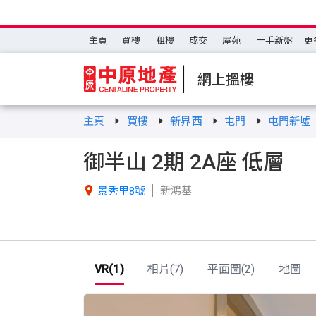
主頁
買樓
租樓
成交
屋苑
一手新盤
更
網上搵樓
主頁
買樓
新界西
屯門
屯門新墟
御半山 2期 2A座 低層
新鴻基

景秀里8號
VR(1)
相片(7)
平面圖(2)
地圖