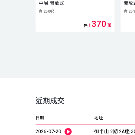
中層 開放式
開放
實 250呎
實 25
370
萬
售
$
近期成交
日期
地址
2026-07-20
御半山 2期 2A座 3