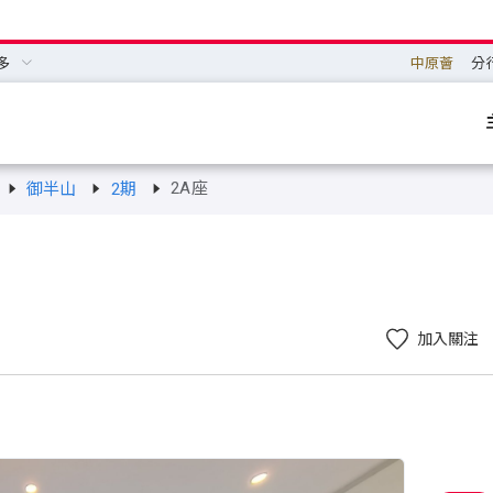
多
中原薈
分
2A座
御半山
2期
加入關注