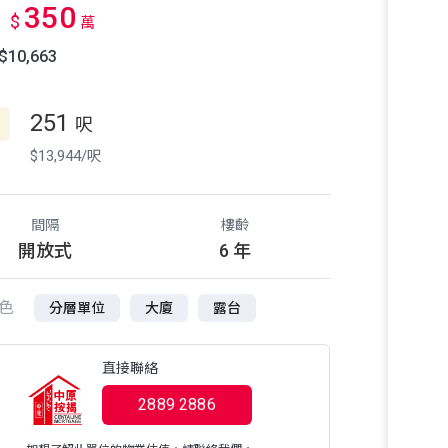
350
$
萬
10,663
251
呎
$13,944/呎
間隔
樓齡
開放式
6 年
色
分層單位
大廈
露台
直接聯絡
2889 2886