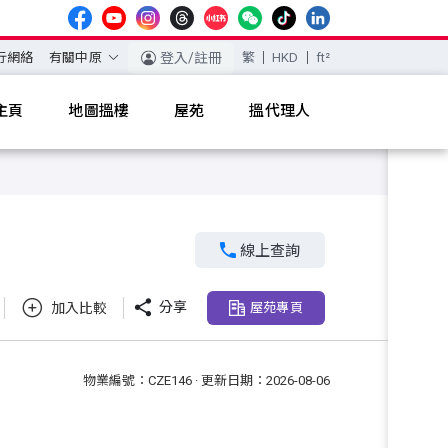
行網絡
有關中原
登入/註冊
繁
HKD
ft²
主頁
地圖搵樓
屋苑
搵代理人

線上查詢

分享
加入比較
屋苑專頁
物業編號：CZE146 · 更新日期：2026-08-06