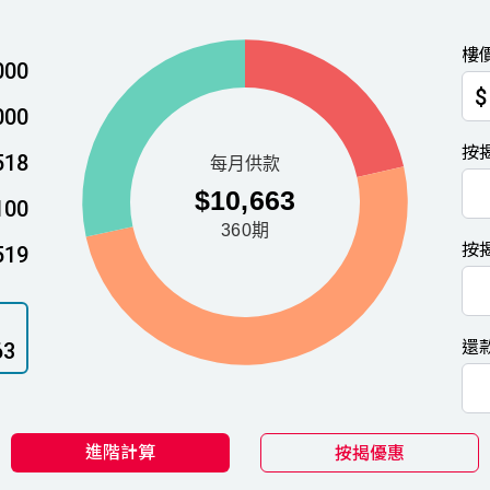
樓
000
$
000
按
518
100
按
519
還
63
進階計算
按揭優惠