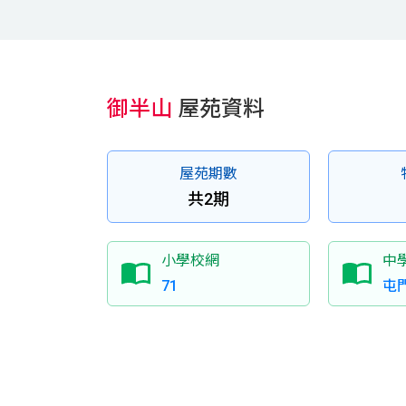
御半山
屋苑資料
屋苑期數
共2期
小學校網
中
71
屯