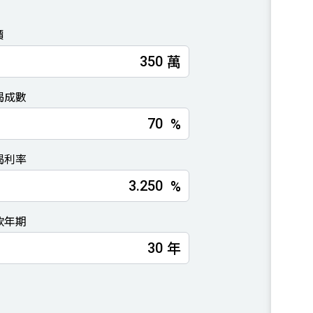
價
萬
揭成數
%
揭利率
%
款年期
年