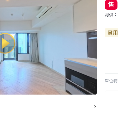
售
月供：$
實用
單位特