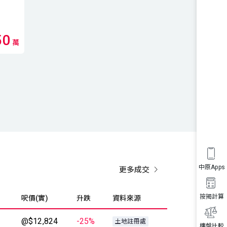
50
萬
中原Apps
更多成交
按揭計算
呎價(實)
升跌
資料來源
@$12,824
-25%
土地註冊處
樓盤比較