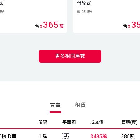
式
開放式
1呎
實 251呎
365
3
萬
售
$
售
$
更多相同房數
買賣
租賃
間隔
平面圖
成交價
面積(實)
0樓 D室
1 房
$495萬
386呎