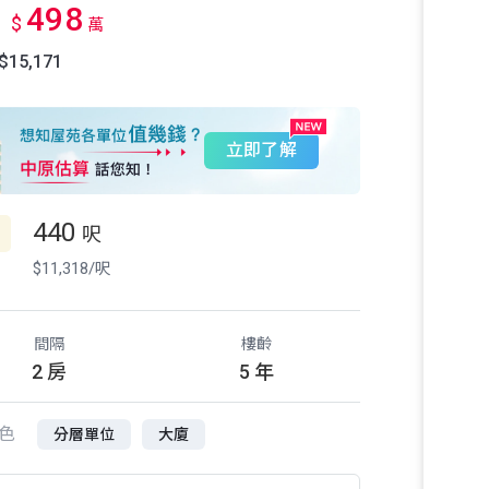
498
$
萬
15,171
立即了解
440
呎
$11,318/呎
間隔
樓齡
2 房
5 年
色
分層單位
大廈