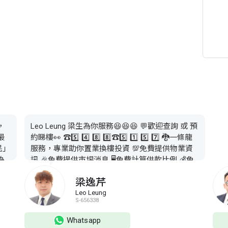
，
Leo Leung 梁生為你服務😆😆😆 💬歡迎查詢 或 預
最
約睇樓👀 ☎️5️⃣ 4️⃣ 8️⃣ 8️⃣☎️5️⃣ 1️⃣ 5️⃣ 7️⃣ 🐉一條龍
民」
服務，專業助你置業換樓投資 💯免費提供物業資
為
訊 🎉免費提供市埸消息 🖥免費計算供款比例 💰免
詢
費轉介銀行按揭 👨🏻‍⚖免費轉介律師樓 🔍成交後驗
梁逸芹
,
樓服務 👨🏻‍💻成交後代理放盤
算
Leo Leung
S-656338
Whatsapp