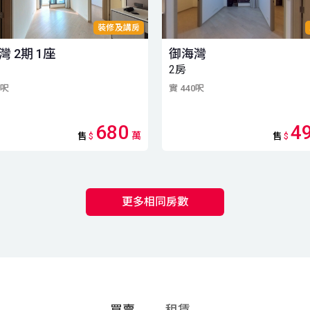
裝修及講房
灣 2期 1座
御海灣
2房
6呎
實 440呎
680
4
萬
售
$
售
$
更多相同房數
買賣
租賃