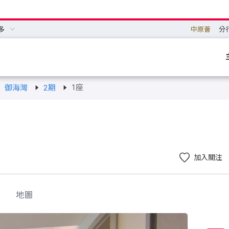
多
中原薈
分
1座
御海灣
2期
加入關注
地圖