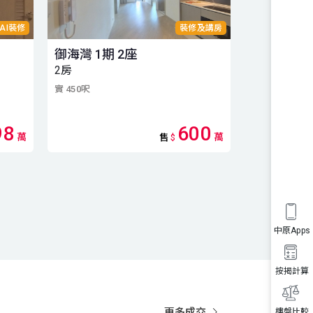
AI裝修
裝修及講房
御海灣 1期 2座
御海灣 1期
2房
中層 J室 2
實 450呎
實 450呎
98
600
萬
萬
售
$
中原Apps
按揭計算
更多成交
樓盤比較