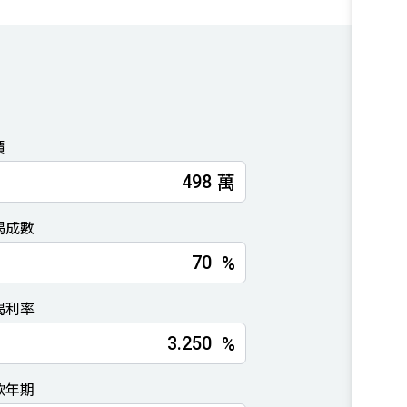
價
萬
揭成數
%
揭利率
%
款年期