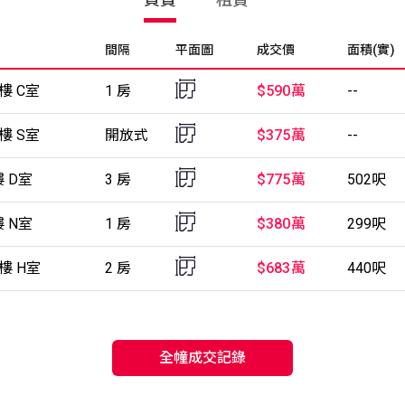
間隔
平面圖
成交價
面積(實)
6樓 C室
1 房
$590萬
--
1樓 S室
開放式
$375萬
--
樓 D室
3 房
$775萬
502呎
樓 N室
1 房
$380萬
299呎
5樓 H室
2 房
$683萬
440呎
全幢成交記錄