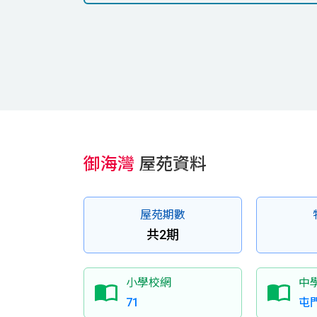
御海灣
屋苑資料
屋苑期數
共2期
小學校網
中
71
屯