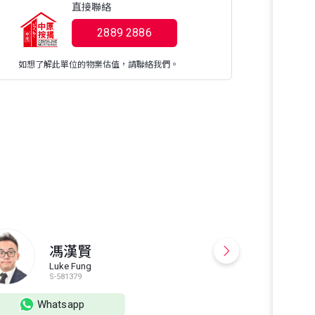
直接聯絡
2889 2886
如想了解此單位的物業估值，請聯絡我們。
歡迎致電6️⃣ 8️⃣ 7
📱24小時服
元朗、天水圍
提供專業誠懇
投資，換樓放盤
馮漢賢
交記錄 2️⃣屋
Luke Fung
租賃流程及所有
F
S-581379
S
款細節, 免費
詢 7️⃣全港
Whatsapp
Wh
括：水、電、煤