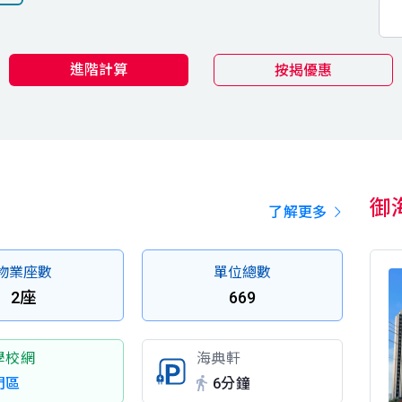
進階計算
按揭優惠
御
了解更多
物業座數
單位總數
2座
669
學校網
海典軒
門區
6分鐘