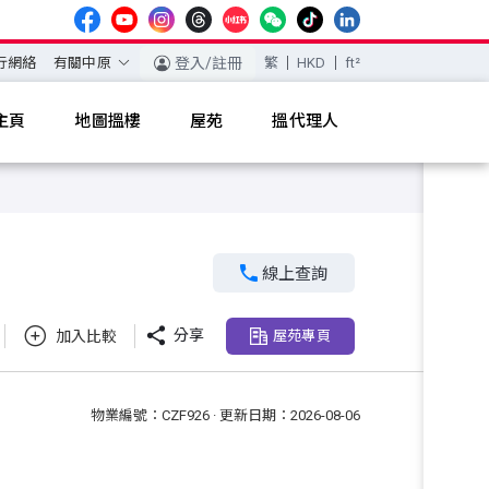
行網絡
有關中原
登入/註冊
繁
HKD
ft²
主頁
地圖搵樓
屋苑
搵代理人

線上查詢

分享
加入比較
屋苑專頁
物業編號：CZF926 · 更新日期：2026-08-06