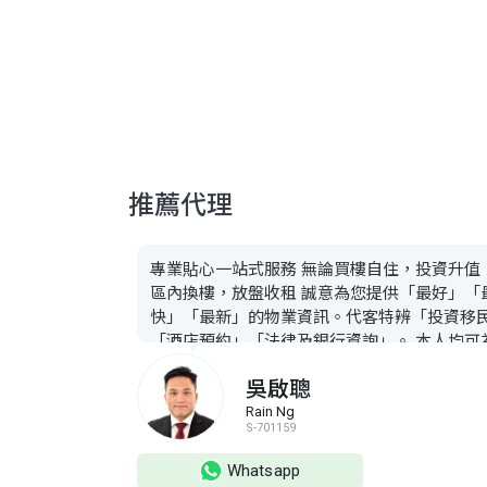
推薦代理
專業貼心一站式服務 無論買樓自住，投資升值
區內換樓，放盤收租 誠意為您提供「最好」「
快」「最新」的物業資訊。代客特辨「投資移
「酒店預約」「法律及銀行資詢」。 本人均可
貴客提供一條龍,買賣及售後服務 24小時在線查
吳啟聰
專車接送 首次置業 免費查詢資料 售前壓測,首期
供款計算 銀行按揭上會 售前壓測,首期,供款計
Rain Ng
S-701159
免費法律咨詢 律師轉介 水電煤,差餉,地租轉名
Whatsapp