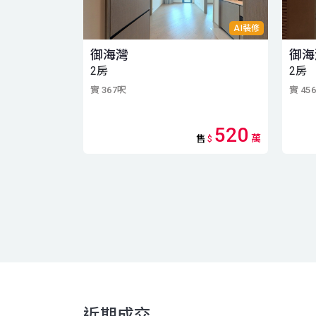
AI裝修
御海灣
御海
2房
2房
實 367呎
實 45
520
萬
售
$
近期成交