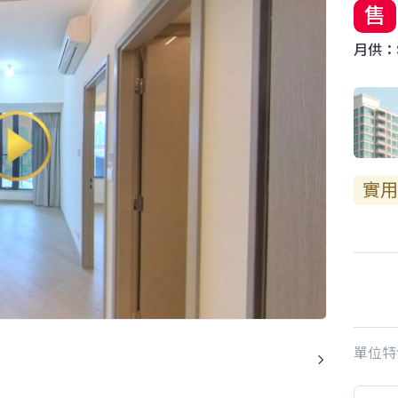
售
月供：$
實用
單位特