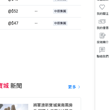
@$52
--
中原集團
我的關注
@$47
--
中原集團
我的優惠
按揭轉介
聯絡我們
寶城
新聞
更多
將軍澳新寶城東南兩房