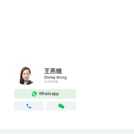
王燕娥
Shirley Wong
S-093798
Whatsapp