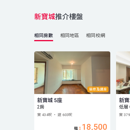
新寶城
推介樓盤
相同房數
相同地區
相同校網
裝修及講房
新寶城 5座
新寶
2房
低層 
實 434呎
・ 建 603呎
實 37
18,500
租
$