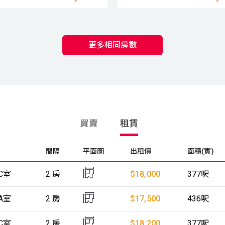
更多相同房數
買賣
租賃
間隔
平面圖
出租價
面積(實)
C室
2 房
$18,000
377呎
A室
2 房
$17,500
436呎
C室
2 房
$18,200
377呎