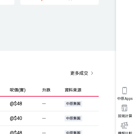
更多成交
呎價(實)
升跌
資料來源
中原Apps
@$48
--
中原集團
按揭計算
@$40
--
中原集團
@$48
--
中原集團
樓盤比較