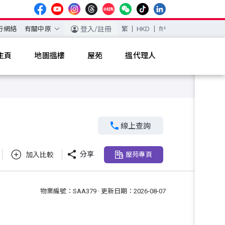
行網絡
有關中原
登入/註冊
繁
HKD
ft²
主頁
地圖搵樓
屋苑
搵代理人

線上查詢

分享
加入比較
屋苑專頁
物業編號：SAA379 · 更新日期：2026-08-07