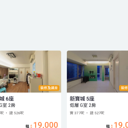
裝修及講房
裝修
城 6座
新寶城 5座
G室 2房
低層 G室 2房
9呎
・ 建 526呎
實 377呎
・ 建 527呎
19,000
19,
租
$
租
$