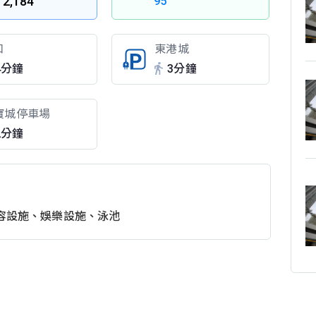
2,184
95
口
東港城
4分鐘
3分鐘
寶城停車場
2分鐘
容設施、娛樂設施、泳池