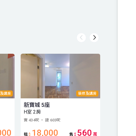
及講房
裝修及講房
新寶城 5座
新寶城 2座
H室 2房
2房
實 434呎
・ 建 603呎
實 377呎
・ 建 
000
18,000
560
萬
租
$
售
$