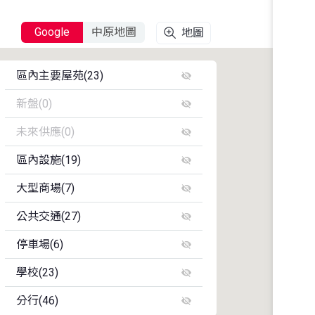
Google
中原地圖
地圖
區內主要屋苑(23)
新盤(0)
新寶城
未來供應(0)
蔚藍灣畔
區內設施(19)
大型商場(7)
環保大道寵物公園
東港城
公共交通(27)
東港城商場
厚德邨(流動圖書館二)
清水灣半島
停車場(6)
坑口
明德邨(流動圖書館五)
TKO GATEWAY
學校(23)
海悅豪園停車場
南豐廣場
坑口社區會堂
寶寧路, 厚德邨(村)德富樓對出
分行(46)
保良局方王換娣幼稚園
明德商場
坑口體育館