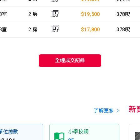
B室
2 房
$19,500
378呎
B室
2 房
$17,800
378呎
全幢成交記錄
新
了解更多
單位總數
小學校網