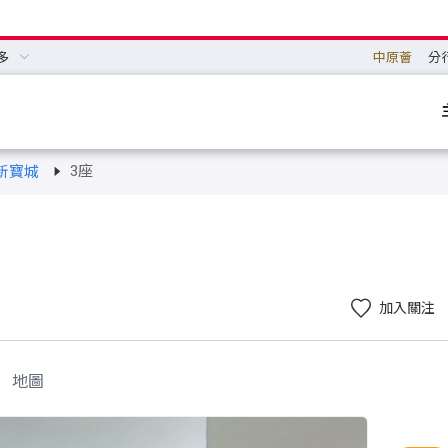
多
中原薈
分
3座
新寶城
加入關注
地圖