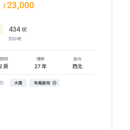
23,000
$
434
呎
$53/呎
間隔
樓齡
座向
2 房
27 年
西北
色
大廈
有寵屋苑