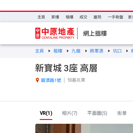
主頁
買樓
租樓
成交
屋苑
一手新盤
更
網上搵樓
主頁
租樓
九龍
將軍澳
坑口
新寶城 3座 高層
恒基兆業

銀澳路1號
VR(1)
相片(7)
平面圖(5)
街景