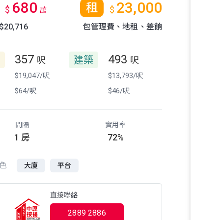
680
23,000
租
$
$
萬
20,716
包管理費
、地租
、差餉
357
493
建築
呎
呎
$19,047/呎
$13,793/呎
$64/呎
$46/呎
間隔
實用率
1 房
72%
色
大廈
平台
直接聯絡
2889 2886