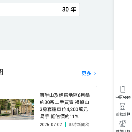
年
聞
更多
東半山及跑馬地區6月錄
中原Apps
約30宗二手買賣 禮頓山
3房套連車位4,200萬元
按揭計算
易手 低估價約11%
2026-07-02
即時新聞稿
樓盤比較