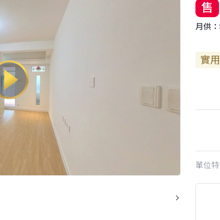
售
月供：$
實用
單位特