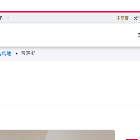
多
中原薈
分
晉源街
跑馬地