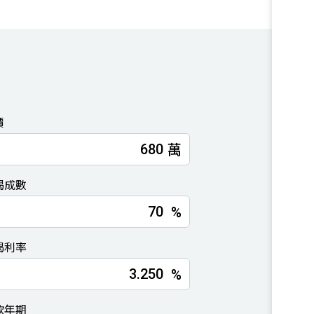
價
萬
揭成數
%
揭利率
%
款年期