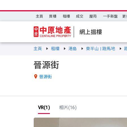
主頁
買樓
租樓
成交
屋苑
一手新盤
更
網上搵樓
主頁
租樓
港島
東半山 | 跑馬地
晉源街

晉源街
VR(1)
相片(16)