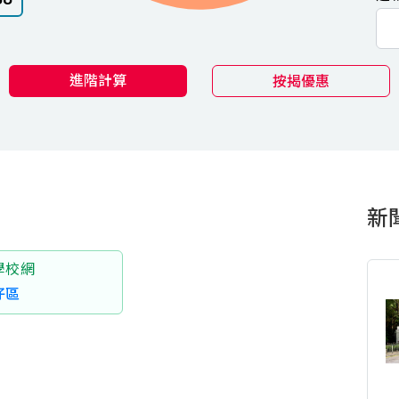
進階計算
按揭優惠
新
學校網
仔區