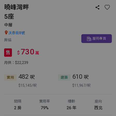
曉峰灣畔

5座
中層

沃泰街8號
屋苑專頁
房協
730
售
$
萬
月供：$22,239
482
610
呎
呎
實用
建築
$15,145/呎
$11,967/呎
間隔
實用率
樓齡
座向
2 房
79%
26 年
西北