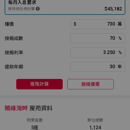
每月入息要求
$45,182
按月供比例計算
樓價
$
萬
按揭成數
%
按揭利率
%
還款年期
年
進階計算
按揭優惠
曉峰灣畔
屋苑資料
物業座數
單位總數
5座
1,124