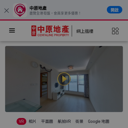
中原地產
開啟
×
盡覽全港筍盤，會員享更多優惠！
網上搵樓
VR
相片
平面圖
航拍VR
街景
Google 地圖