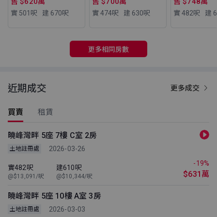
售 $620萬
售 $700萬
售 $748萬
實 501
呎
建 670
呎
實 474
呎
建 630
呎
實 482
呎
建 6
更多相同房數
近期成交
更多成交
買賣
租賃
曉峰灣畔 5座 7樓 C室 2房
2026-03-26
土地註冊處
-19%
實482呎
建610呎
$631萬
@$13,091/呎
@$10,344/呎
曉峰灣畔 5座 10樓 A室 3房
2026-03-03
土地註冊處