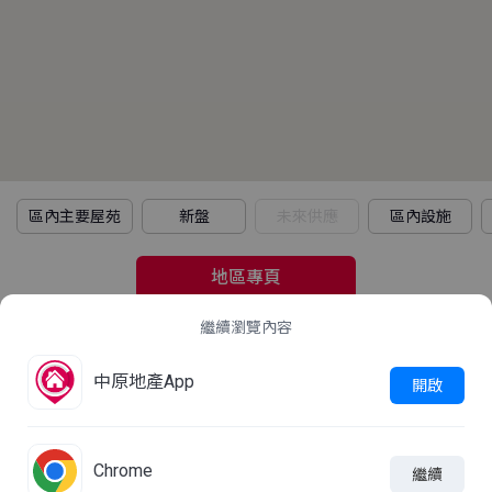
區內主要屋苑
新盤
未來供應
區內設施
地區專頁
繼續瀏覽內容
2021年人口普查
中原地產App
立即查看
開啟
這屋苑平均家庭住戶每月收入是多少？
Chrome
繼續

線上查詢