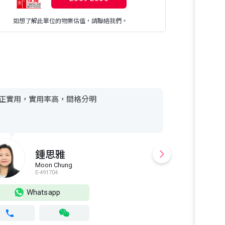
如想了解此單位的物業估值，請聯絡我們。
正實用，實用率高，間格分明
鍾思雅
Moon Chung
I
E-491704
S
Whatsapp
Wh