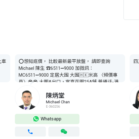
上車
⭕想知底價， 比較最新最平放盤， 請即查詢
四
Michael 陳生 ☎️6511➖9000 加微訊：
MC6511➖9000 定居大围 大围🇭🇰米高 〈傾價專
員〉😎😎 大圍A出口，富嘉花園25A舖 普通话-港
硕专组 Fluent English
陳炳堂
Michael Chan
E-360256
Whatsapp