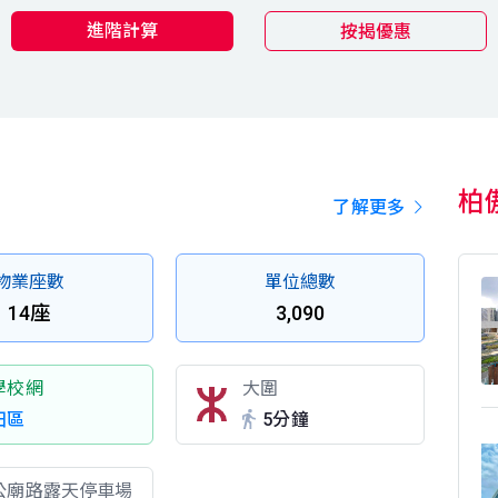
進階計算
按揭優惠
柏
了解更多
物業座數
單位總數
14座
3,090
學校網
大圍
田區
5分鐘
公廟路露天停車場