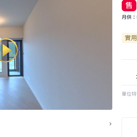
售
月供：$
實用
單位特