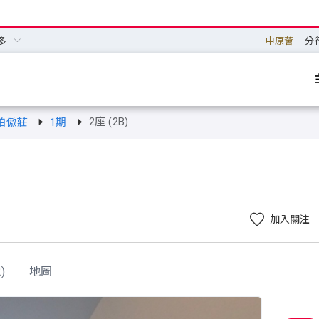
多
中原薈
分
2座 (2B)
柏傲莊
1期
加入關注
)
地圖