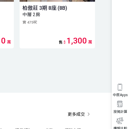
柏傲莊 3期 8座 (8B)
柏傲莊 3期 
中層 2房
2房
實 475呎
實 437呎
10
1,300
33,8
萬
萬
售
$
租
$
中原Apps
按揭計算
更多成交
樓盤比較