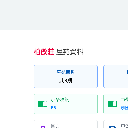
柏傲莊
屋苑資料
屋苑期數
共3期
小學校網
中
88
沙
圍方
車