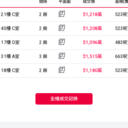
間隔
平面圖
成交價
面積(實
 21樓 C室
2 房
$1,218萬
523呎
 40樓 C室
2 房
$1,208萬
523呎
 17樓 D室
2 房
$1,096萬
483呎
 31樓 A室
3 房
$1,515萬
663呎
 18樓 C室
2 房
$1,180萬
523呎
全幢成交記錄