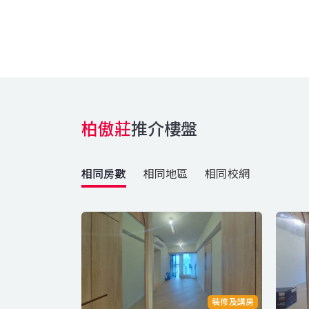
柏傲莊
推介樓盤
相同房數
相同地區
相同校網
裝修及講房