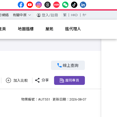
行網絡
有關中原
登入/註冊
繁
HKD
ft²
主頁
地圖搵樓
屋苑
搵代理人

線上查詢

分享
加入比較
屋苑專頁
物業編號：AUT551 · 更新日期：2026-08-07