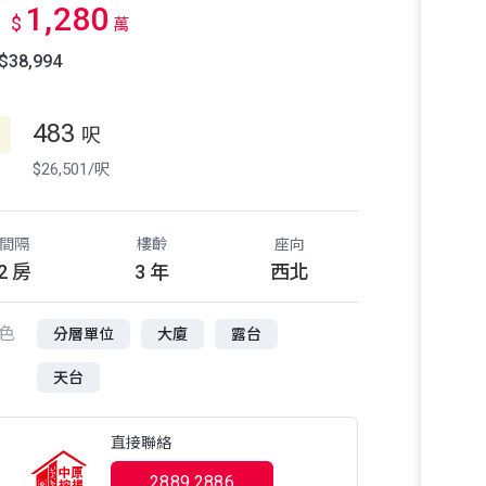
1,280
$
萬
38,994
483
呎
$26,501/呎
間隔
樓齡
座向
2 房
3 年
西北
色
分層單位
大廈
露台
天台
直接聯絡
2889 2886