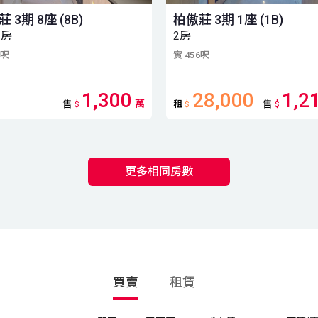
 3期 8座 (8B)
柏傲莊 3期 1座 (1B)
2房
2房
5呎
實 456呎
1,300
28,000
1,2
萬
售
$
租
$
售
$
更多相同房數
買賣
租賃