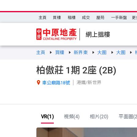
主頁
買樓
租樓
成交
屋苑
一手新盤
更
網上搵樓
主頁
買樓
新界東
大圍
大圍
柏傲莊 1期 2座 (2B)
港鐵/新世界

車公廟路18號
VR(1)
視頻(4)
相片(20)
平面圖(2