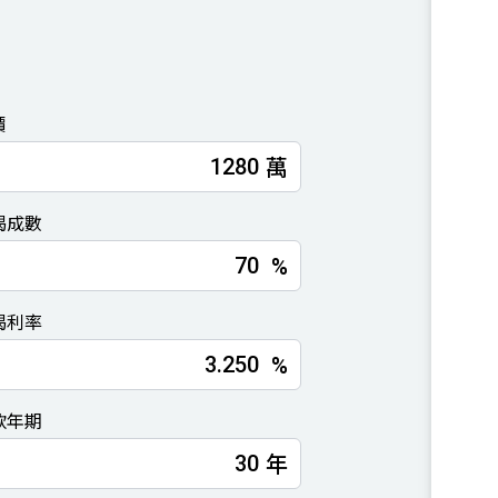
價
萬
揭成數
%
揭利率
%
款年期
年