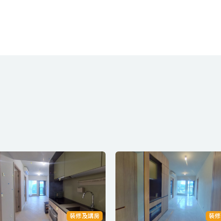
裝修及講房
裝修