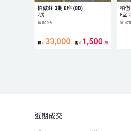
柏傲莊 3期 8座 (8B)
柏傲莊
2房
E室 
實 509呎
實 47
33,000
1,500
萬
租
$
售
$
近期成交