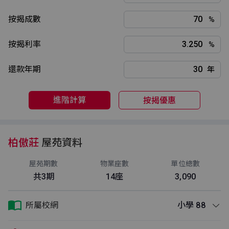
按揭成數
%
按揭利率
%
還款年期
年
進階計算
按揭優惠
柏傲莊
屋苑資料
屋苑期數
物業座數
單位總數
共3期
14座
3,090
所屬校網
小學 88