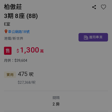
柏傲莊

3期 8座 (8B)
E室

車公廟路18號
屋苑專頁
港鐵/新世界
1,300
售
$
萬
月供：$39,604
475
呎
實用
$27,368/呎
間隔
2 房