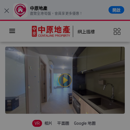
中原地產
開啟
×
盡覽全港筍盤，會員享更多優惠！
網上搵樓
VR
相片
平面圖
Google 地圖