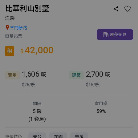
比華利山別墅

洋房

三門仔路
屋苑專頁
恒基兆業
42,000
租
$
1,606
2,700
呎
呎
實用
建築
$26/呎
$15/呎
間隔
實用率
5 房
59%
(1 套房)
單位特色
天台
花園
車房