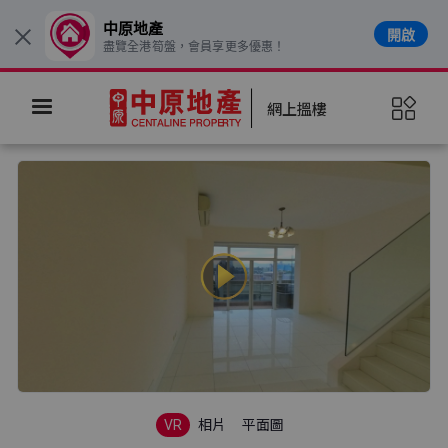
中原地產
開啟
×
盡覽全港筍盤，會員享更多優惠！
網上搵樓
VR
相片
平面圖