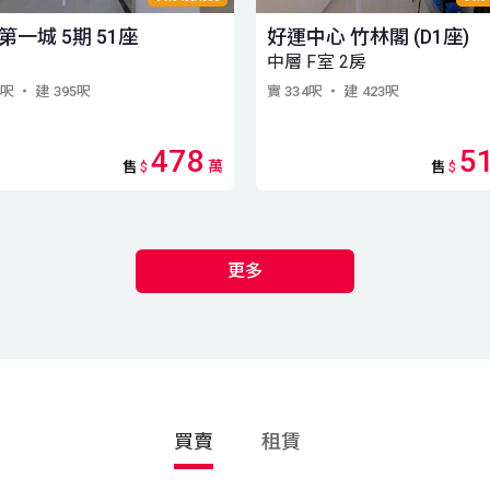
第一城 5期 51座
好運中心 竹林閣 (D1座)
中層 F室 2房
4呎
・ 建 395呎
實 334呎
・ 建 423呎
478
5
萬
售
$
售
$
更多
買賣
租賃