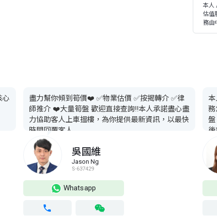
本人
估值
務由
核心
盡力幫你傾到筍價❤️ ✅️物業估價 ✅️按揭轉介 ✅️律
本
師推介 ❤️大量筍盤 歡迎直接查詢‼️本人承諾盡心盡
務
力協助客人上車搵樓，為你提供最新資訊，以最快
盤
時間回覆客人
後
水
吳國維
票
Jason Ng
S-637429
Whatsapp