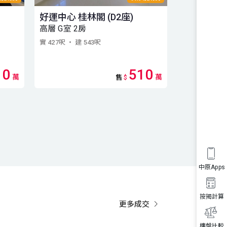
好運中心 桂林閣 (D2座)
沙田中心 海
高層 G室 2房
2房
實 427呎
・ 建 543呎
實 288呎
・ 建 
10
510
17,0
萬
萬
售
$
租
$
中原Apps
按揭計算
更多成交
樓盤比較