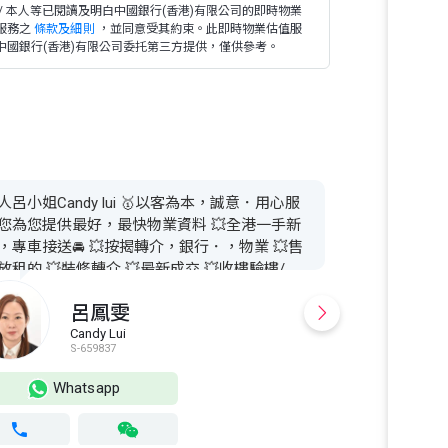
 / 本人等已閱讀及明白中國銀行(香港)有限公司的即時物業
服務之
條款及細則
，並同意受其約束。此即時物業估值服
中國銀行(香港)有限公司委托第三方提供，僅供參考。
人呂小姐Candy lui 🥇以客為本，誠意．用心服
您為您提供最好，最快物業資料 💥全港一手新
，專車接送🚘 💥按揭轉介，銀行．，物業 💥售
放租的 💥裝修轉介 💥最新成交 💥收樓驗樓/
、在，電、煤、差餉地租轉名 「保證實盤」有
呂鳳雯
一定竭盡全力幫你傾平啲
Candy Lui
A
S-659837
S
Whatsapp
Wh