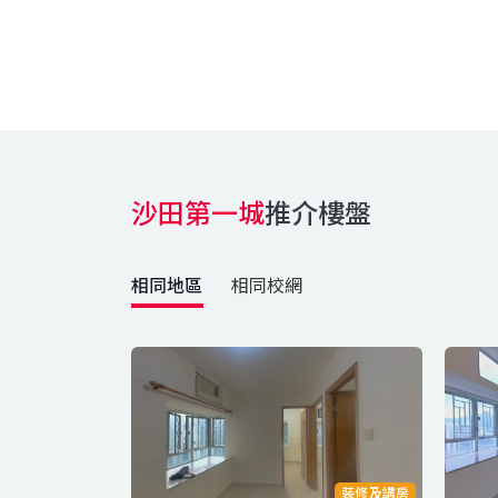
沙田第一城
推介樓盤
相同地區
相同校網
裝修及講房