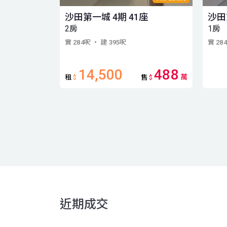
沙田第一城 4期 41座
沙田
2房
1房
實 284呎
・ 建 395呎
實 28
14,500
488
萬
租
$
售
$
近期成交