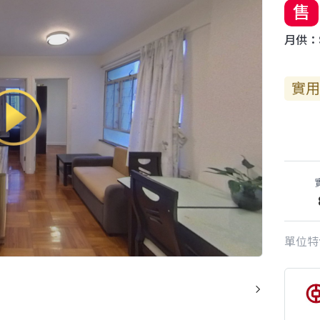
售
月供：$
實用
單位特