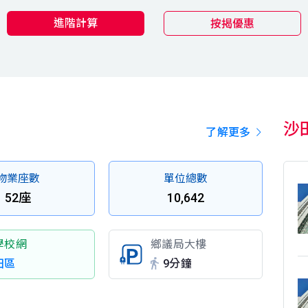
進階計算
按揭優惠
沙
了解更多
物業座數
單位總數
52座
10,642
學校網
鄉議局大樓
田區
9分鐘