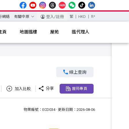
行網絡
有關中原
登入/註冊
繁
HKD
ft²
主頁
地圖搵樓
屋苑
搵代理人

線上查詢

分享
加入比較
屋苑專頁
物業編號：ECD034 · 更新日期：2026-08-06