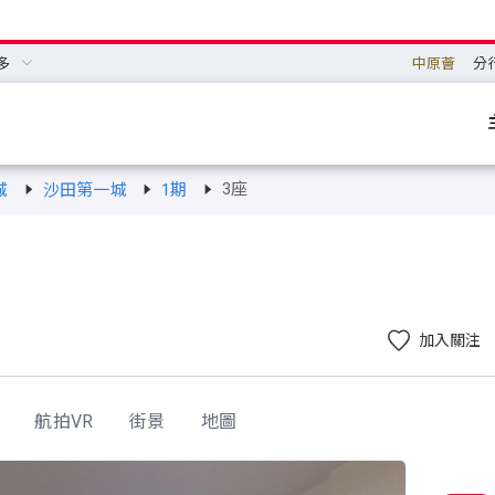
多
中原薈
分
3座
城
沙田第一城
1期
加入關注
航拍VR
街景
地圖