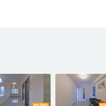
裝修及講房
裝修