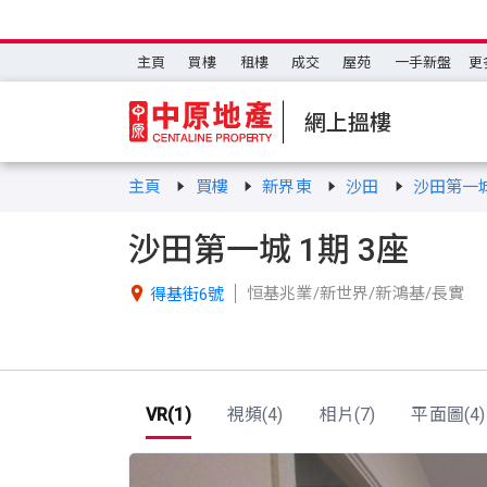
主頁
買樓
租樓
成交
屋苑
一手新盤
更
網上搵樓
主頁
買樓
新界東
沙田
沙田第一
沙田第一城 1期 3座
恒基兆業/新世界/新鴻基/長實

得基街6號
VR(1)
視頻(4)
相片(7)
平面圖(4)