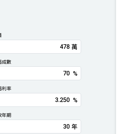
價
萬
揭成數
%
揭利率
%
款年期
年