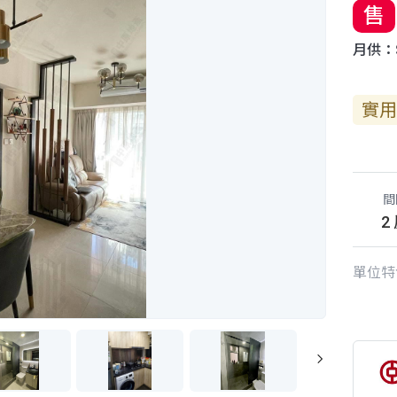
售
月供：$
實用
間
2
單位特