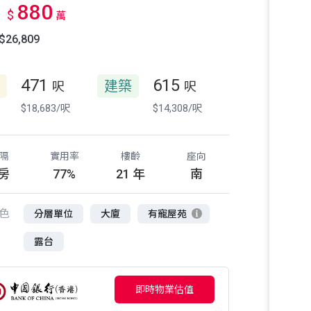
880
$
萬
26,809
471
615
建築
呎
呎
$18,683/呎
$14,308/呎
隔
實用率
樓齡
座向
 房
77%
21 年
南
色
分層單位
大廈
有寵屋苑
露台
即時物業估值