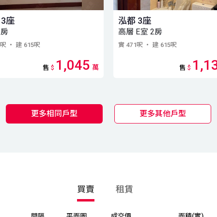
 3座
泓都 3座
2房
高層 E室 2房
1呎
・ 建 615呎
實 471呎
・ 建 615呎
1,045
1,1
萬
售
$
售
$
更多相同戶型
更多其他戶型
買賣
租賃
間隔
平面圖
成交價
面積(實)