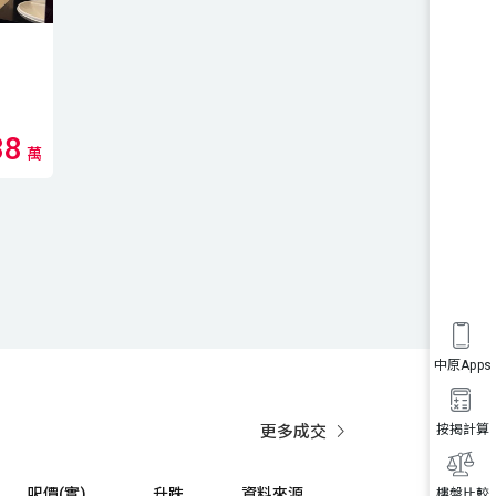
38
萬
中原Apps
更多成交
按揭計算
呎價(實)
升跌
資料來源
樓盤比較