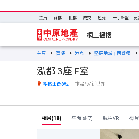
主頁
買樓
租樓
成交
屋苑
一手新盤
更
網上搵樓
主頁
買樓
港島
堅尼地城 | 西營盤
泓都 3座 E室
市建局/新世界

爹核士街8號
相片(18)
平面圖(7)
航拍VR
街