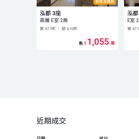
裝修及講房
泓都 3座
泓都
高層 E室 2房
E室 
實 471呎
・ 建 615呎
實 47
1,055
萬
售
$
近期成交
日期
地址