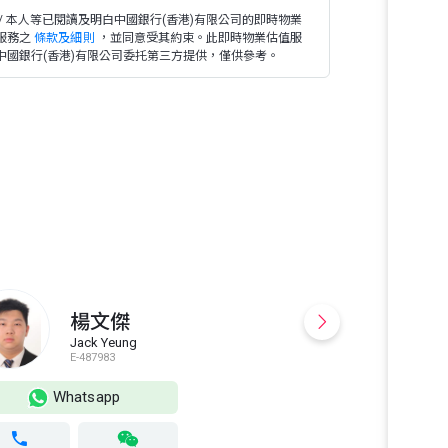
 / 本人等已閱讀及明白中國銀行(香港)有限公司的即時物業
服務之
條款及細則
，並同意受其約束。此即時物業估值服
中國銀行(香港)有限公司委托第三方提供，僅供參考。
✅ **100
盤 ✅ **無
主，爭取最優價
成交紀錄、銀行
覆蓋全港**
楊文傑
📞 歡迎預
Jack Yeung
解答！
E
E-487983
E
Whatsapp
Wh