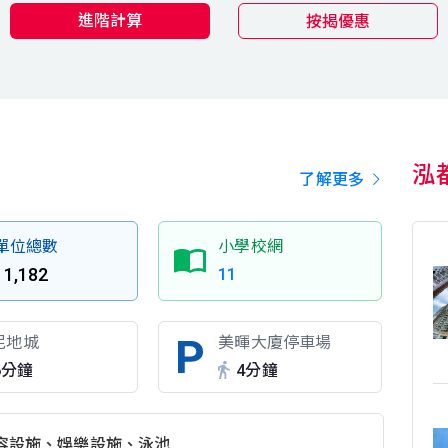
進階計算
按揭優惠
泓
了解更多
單位總數
小學校網
1,182
11
尼地城
美暉大廈停車場
6分鐘
4分鐘
容設施、娛樂設施、泳池