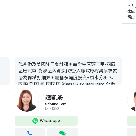
本人
估值
務由
🥰香港及英國註冊會計師👩‍💼全中原頭三甲•四屆
區域冠軍 🏆💯區內資深代理•人脈深厚🫡議價專家
😘為你精打細算👩🏼‍🏫多角度投資+風水分析 📞
5️⃣6️⃣⭕️2️⃣ 💬 3️⃣7️⃣6️⃣🥇WX/IG:soulsoultam 全港
一二手緊貼所有😍熱門新盤⭐️港島⭐️九龍⭐️新界一
譚凱殷
手掌握👍直接對接各大發展商及業主 ❤️大量獨家
荀盤・人冇我有 🫵🏻 買賣樓宇經我宣傳成交率達
Sabrina Tam
E-471250
80%🙇🏻‍♀️24小時為你服務💜按揭•律師•財務•買樓一
條龍服務💜最新市場動態 & 獨家荀盤源源送上📺
Whatsapp
YouTube講地產📕小紅書Soso房产HK👇🏻點擊頭像
直接查詢👍❤️