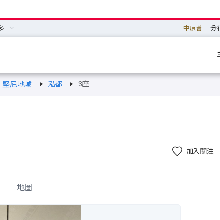
多
中原薈
分
3座
堅尼地城
泓都
加入關注
景
地圖