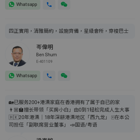
Whatsapp
四正實用，清雅簡約，設施齊備，星級會所，穿梭巴士
岑偉明
Ben Shum
E-401109
Whatsapp
🏡已服务200+港漂家庭在香港拥有了属于自已的家
👨🏼‍🏫擅长带领「买房小白」由0到1轻松完成人生大事
🇭🇰20年港漂｜18年深耕港漂地区「西九龙」 🀄️在本公
司担任「副联席营业董事」 📣国语/粤语