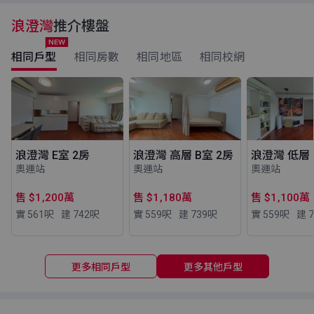
浪澄灣
推介樓盤
相同戶型
相同房數
相同地區
相同校網
浪澄灣 E室 2房
浪澄灣 高層 B室 2房
浪澄灣 低層 
奧運站
奧運站
奧運站
售 $1,200萬
售 $1,180萬
售 $1,100萬
實 561
呎
建 742
呎
實 559
呎
建 739
呎
實 559
呎
建 7
更多相同戶型
更多其他戶型