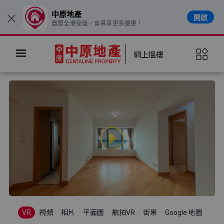
中原地產
開啟
×
盡覽全港筍盤，會員享更多優惠！
網上搵樓
VR
視頻
相片
平面圖
航拍VR
街景
Google 地圖