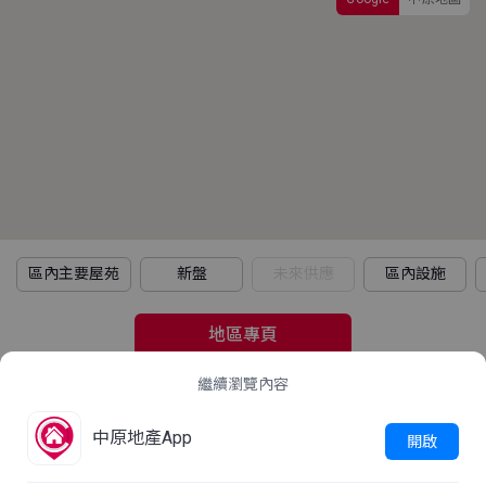
區內主要屋苑
新盤
未來供應
區內設施
地區專頁
繼續瀏覽內容
2021年人口普查
中原地產App
立即查看
開啟
這屋苑平均家庭住戶每月收入是多少？