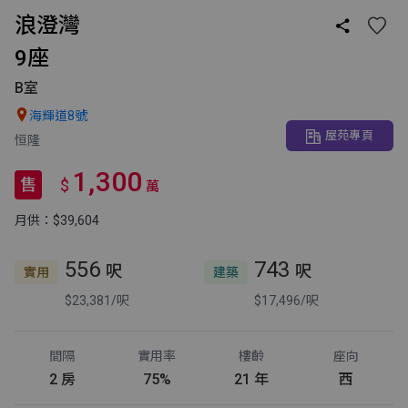
浪澄灣

9座
B室

海輝道8號
屋苑專頁
恒隆
1,300
售
$
萬
月供：$39,604
556
743
呎
呎
實用
建築
$23,381/呎
$17,496/呎
間隔
實用率
樓齡
座向
2 房
75%
21 年
西