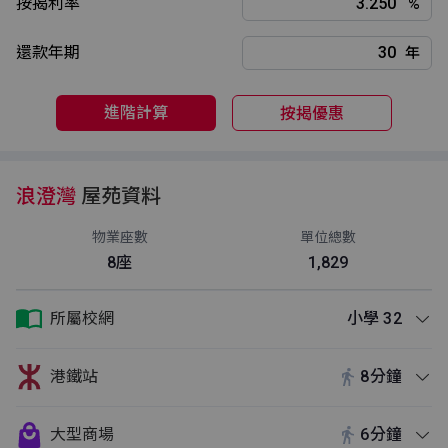
按揭利率
%
還款年期
年
進階計算
按揭優惠
浪澄灣
屋苑資料
物業座數
單位總數
8座
1,829
所屬校網
小學 32
港鐵站
8分鐘
大型商場
6分鐘