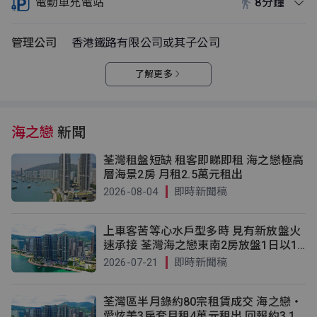
電動車充電站
8分鐘
管理公司
香港鐵路有限公司或其子公司
了解更多
海之戀
新聞
荃灣租盤短缺 租客即睇即租 海之戀極高
層海景2房 月租2.5萬元租出
2026-08-04
即時新聞稿
上車客苦等心水戶型多時 見有新放盤火
速承接 荃灣海之戀東南2房放盤1日以10
55萬元沽出 9年升價近「2球」
2026-07-21
即時新聞稿
荃灣區半月錄約80宗租賃成交 海之戀‧
愛炫美3房套月租4萬元租出 回報約3.1