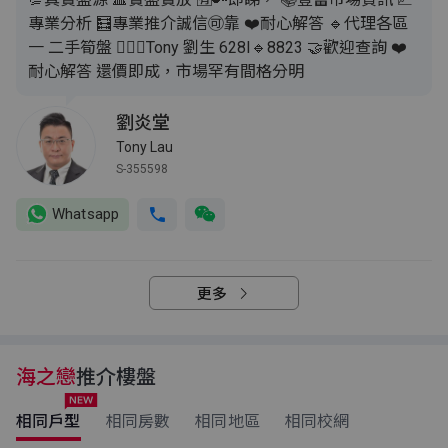
專業分析 🧮專業推介誠信🉑靠 ❤️耐心解答 🔹代理各區
一 二手筍盤 💁🏻‍♂️Tony 劉生 628I🔹8823 🤝歡迎查詢 ❤️
耐心解答 還價即成，市場罕有間格分明
劉炎堂
Tony Lau
S-355598
Whatsapp
更多
海之戀
推介樓盤
相同戶型
相同房數
相同地區
相同校網