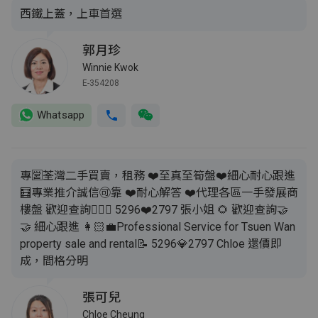
西鐵上蓋，上車首選
郭月珍
Winnie Kwok
E-354208
Whatsapp
專🈺️荃灣二手買賣，租務 ❤️至真至筍盤❤️細心耐心跟進
🧮專業推介誠信🉑靠 ❤️耐心解答 ❤️代理各區一手發展商
樓盤 歡迎查詢💁🏻‍♀️ 5296❤️2797 張小姐 🌻 歡迎查詢🤝
🤝 細心跟進 👩🏻‍💼Professional Service for Tsuen Wan
property sale and rental📝 5296💎2797 Chloe 還價即
成，間格分明
張可兒
Chloe Cheung