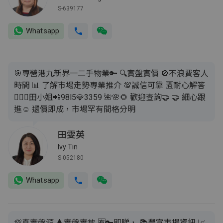
S-639177
Whatsapp
🎯專營港九新界一二手物業🔑 🔍實盤實價 🚫不浪費客人
時間 📊 了解市場走勢專業推介 💯誠信可靠 🈵耐心解答
💁🏻‍♀️田小姐📲98l5💎3359 🌺🌸🌻 歡迎查詢🤝 🤝 細心跟
進☺️ 還價即成，市場罕有間格分明
田雯英
Ivy Tin
S-052180
Whatsapp
💯真實盤源 🔺實盤實放 🈶🔑即睇， 📚豐富市場資訊 📈