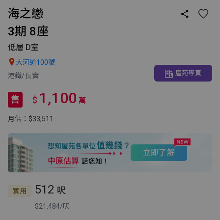
海之戀

3期 8座
低層 D室

大河道100號
屋苑專頁
港鐵/長實
1,100
售
$
萬
月供：$33,511
立即了解
512
呎
實用
$21,484/呎