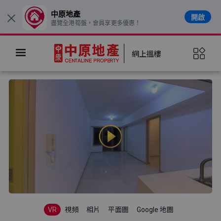
中原地產
開啟
×
盡覽全港筍盤，會員享更多優惠！
網上搵樓
VR
視頻
相片
平面圖
Google 地圖