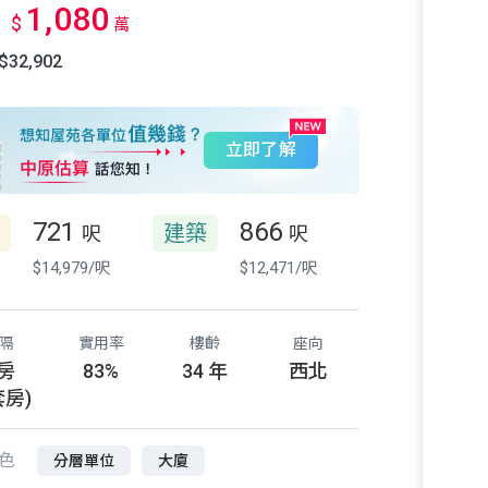
1,080
$
萬
32,902
立即了解
721
866
建築
呎
呎
$14,979/呎
$12,471/呎
隔
實用率
樓齡
座向
 房
83%
34 年
西北
套房)
色
分層單位
大廈