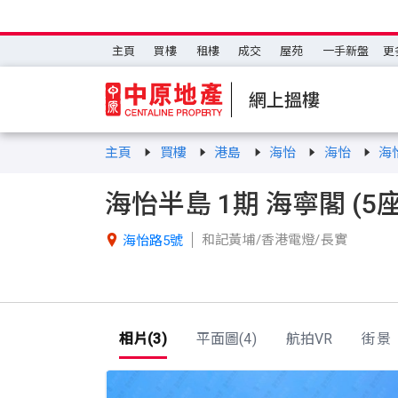
主頁
買樓
租樓
成交
屋苑
一手新盤
更
網上搵樓
主頁
買樓
港島
海怡
海怡
海
海怡半島 1期 海寧閣 (5座
和記黃埔/香港電燈/長實

海怡路5號
相片(3)
平面圖(4)
航拍VR
街景