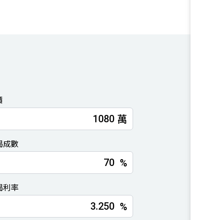
價
萬
揭成數
%
揭利率
%