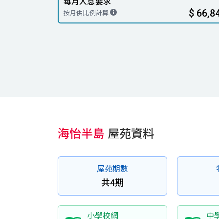
每月入息要求
$ 66,8
按月供比例計算
海怡半島
屋苑資料
屋苑期數
共4期
小學校網
中