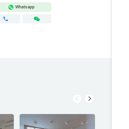
Whatsapp
Wh