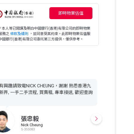
即時物業估值
 / 本人等已閱讀及明白中國銀行(香港)有限公司的即時物業
服務之
條款及細則
，並同意受其約束。此即時物業估值服
中國銀行(香港)有限公司委托第三方提供，僅供參考。
有興趣請致電NICK CHEUNG，謝謝 熟悉香港九
新界, 一手二手流程, 買賣租, 專車接送, 歡迎查詢
張忠毅
Nick Cheung
S
S-355083
S