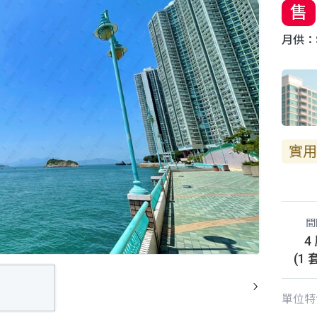
售
月供：$
實用
間
4
(1 
單位特