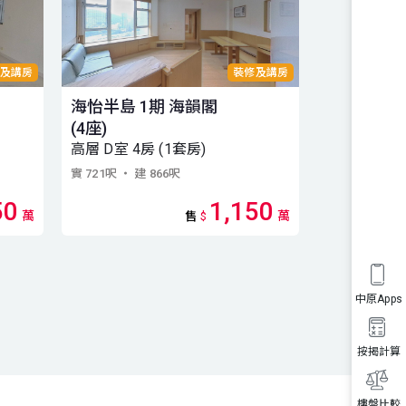
及講房
裝修及講房
海怡半島 1期 海韻閣
海怡半島 1
(4座)
(3座)
高層 D室 4房 (1套房)
高層 A室 4房
實 721呎
・ 建 866呎
實 721呎
・ 建 
50
1,150
萬
萬
售
$
中原Apps
按揭計算
樓盤比較