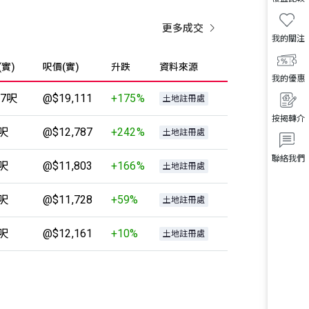
更多成交
我的關注
(實)
呎價(實)
升跌
資料來源
我的優惠
57呎
@$19,111
+175%
土地註冊處
按揭轉介
0呎
@$12,787
+242%
土地註冊處
聯絡我們
0呎
@$11,803
+166%
土地註冊處
9呎
@$11,728
+59%
土地註冊處
2呎
@$12,161
+10%
土地註冊處