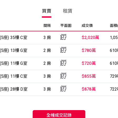
買賣
租賃
間隔
平面圖
成交價
面積
5座) 35樓 C室
3 房
$2,020萬
1,0
5座) 13樓 G室
2 房
$780萬
61
5座) 11樓 G室
2 房
$720萬
61
5座) 11樓 C室
3 房
$855萬
72
5座) 28樓 D室
3 房
$878萬
72
全幢成交記錄