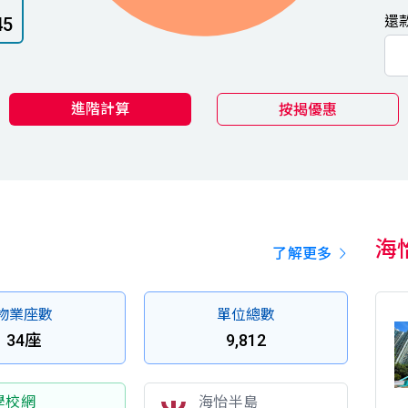
還
45
進階計算
按揭優惠
海
了解更多
物業座數
單位總數
34座
9,812
學校網
海怡半島