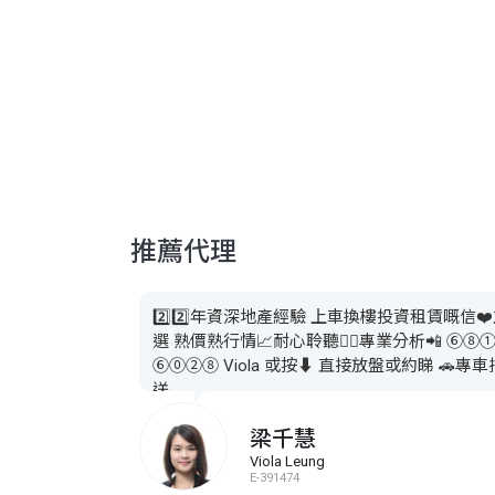
推薦代理
2️⃣2️⃣年資深地產經驗 上車換樓投資租賃嘅信❤
選 熟價熟行情📈耐心聆聽👂🏻專業分析📲 ⑥⑧
⑥⓪②⑧ Viola 或按⬇️ 直接放盤或約睇 🚗專車
送
梁千慧
Viola Leung
E-391474