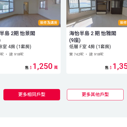
裝修及講房
裝修
半島 2期 怡景閣
海怡半島 2 期 怡雅閣
)
(9座)
B室 4房 (1套房)
低層 F室 4房 (1套房)
2呎
・ 建 918呎
實 742呎
・ 建 918呎
1,250
1,3
萬
售
$
售
$
更多相同戶型
更多其他戶型