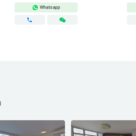
詢 🏆 大量鎖匙盤
Whatsapp
網