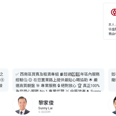
本人
估值
務由
️之
✅ 西南區買賣及租賃專組 📙超過1️⃣0️⃣年區內服務
如
①⑧
經驗🤔 😊 在您置業路上提供最貼心嘅協助 🌟 嚴
龍
接
選高質靚盤 🎯 專業服務 🔒 絕對放心 🏆 真正100%
為您用心服務 No.1 專業代理 🥇 中原地產🎩 Sunny
Lai黎生 🎓 您置業路上好幫手 ☎️ ❻❸❹❽—
黎家俊
❾❽❽❷ (如果仲未搵啱盤🧐 不如試下搵我幫手
💪🏻） 🏆 市場分析 🏆 按揭轉介 🏆 律師推薦 🏆
Sunny Lai
S-322339
物業估價 🏆 投資收租 🏆 成交資訊 🏆 在線24/7查