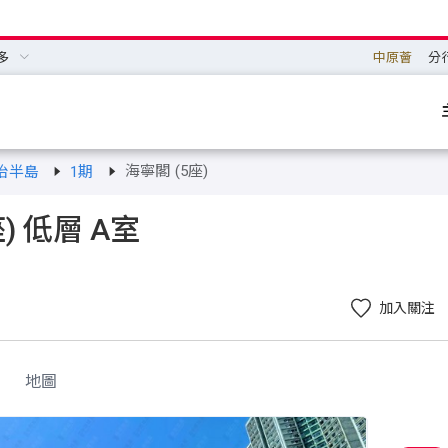
多
中原薈
分
海寧閣 (5座)
怡半島
1期
) 低層 A室
加入關注
地圖