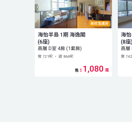
裝修及講房
海怡半島 1期 海逸閣
海怡
(6座)
(8座
高層 D室 4房 (1套房)
高層 
實 721呎
・ 建 866呎
實 74
1,080
萬
售
$