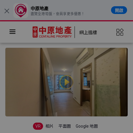
中原地產
開啟
×
盡覽全港筍盤，會員享更多優惠！
網上搵樓
VR
相片
平面圖
Google 地圖