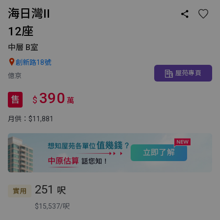
海日灣II

12座
中層 B室

創新路18號
屋苑專頁
億京
390
售
$
萬
月供：$11,881
立即了解
251
呎
實用
$15,537/呎