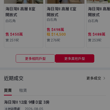
海日灣II 高層 B室
海日灣II 高層 E室
海日灣II 高層
開放式
開放式
開放式
白石角
白石角
白石角
售 $498萬
售 $450萬
租 $14,500
售 $488萬
實 251
呎
實 276
呎
實 253
呎
更多相同戶型
更多其他戶型
近期成交
更多成交
買賣
租賃
海日灣II 12座 9樓 D室 3房
2026-08-05
土地註冊處