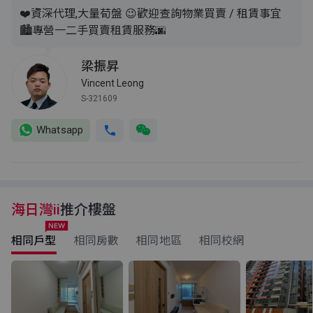
❤️資深代理,大量荀盤 😉歡迎查詢物業買賣 / 租賃事宜
🏙️專營一二手買賣租賃服務🌆
梁振昇
Vincent Leong
S-321609
Whatsapp
海日灣ii
推介樓盤
相同戶型
相同房數
相同地區
相同校網