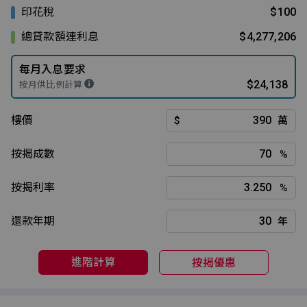
印花稅
$100
總貸款額連利息
$4,277,206
每月入息要求
$24,138
按月供比例計算
樓價
$
萬
按揭成數
%
按揭利率
%
還款年期
年
進階計算
按揭優惠