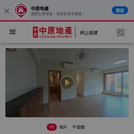
中原地產
開啟
×
盡覽全港筍盤，會員享更多優惠！
網上搵樓
VR
相片
平面圖