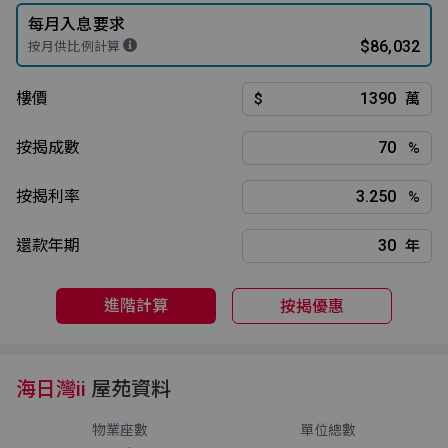
每月入息要求
$86,032
按月供比例計算
樓價
$
萬
按揭成數
%
按揭利率
%
還款年期
年
進階計算
按揭優惠
海日灣ii
屋苑資料
物業座數
單位總數