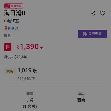
海日灣II

中層 E室

創新路
屋苑專頁
億京
1,390
售
$
萬
月供：$42,346
1,019
呎
實用
$13,640/呎
間隔
座向
3 房
西南
(1 套房)