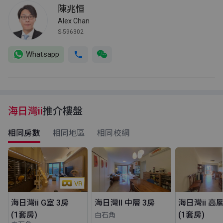
陳兆恒
Alex Chan
S-596302
Whatsapp
海日灣ii
推介樓盤
相同房數
相同地區
相同校網
海日灣ii G室 3房
海日灣II 中層 3房
海日灣ii 高層
(1套房)
(1套房)
白石角