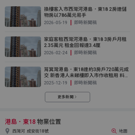
換樓客入市西灣河港島．東18 2房連儲
物房以786萬元易手
2026-05-19
即時新聞稿
家庭客租西灣河港島．東18 3房戶月租
2.35萬元 租金回報達3.4厘
2026-02-24
即時新聞稿
筲箕灣港島．東18連約3房戶720萬元成
交 新香港人未睇樓即入市作收租用 料享
3.75厘租金回報
2025-12-19
即時新聞稿
更多新聞
港島．東18
物業位置

西灣河
成安街18號
地圖