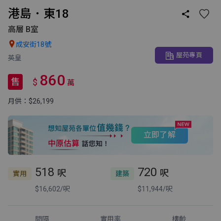
港島．東18

高層 B室

成安街18號
屋苑專頁
英皇
860
售
$
萬
月供：$26,199
立即了解
518
720
呎
呎
實用
建築
$16,602/呎
$11,944/呎
間隔
實用率
樓齡