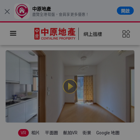
中原地產
開啟
×
盡覽全港筍盤，會員享更多優惠！
網上搵樓
VR
相片
平面圖
航拍VR
街景
Google 地圖