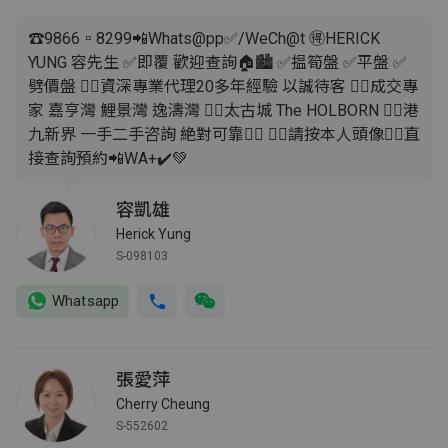
☎️9866▫️8299📲Whats@pp✅️/WeCh@t 🉐️HERICK
YUNG 容先生 ✅️即覆 歡迎查詢🏠🏙 ✅️揾筍盤 ✅️平盤 ✅️
劈價盤 👍🏻資深專業代理20多年經驗 以誠待客 👍🏻成交專
家 嘉亨灣 鯉景灣 逸濤灣 👍🏻太古城 The HOLBORN 👍🏻港
九新界 一手二手咨詢 絶對可靠👍🏻 👇🏻請按本人頭像👇🏻直
接查詢預約📲WA+✔️💚
容凱雄
Herick Yung
S-098103
Whatsapp
張愛萍
Cherry Cheung
S-552602