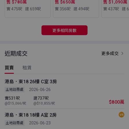
售 $780萬
售 $650萬
售 $1,090萬
實 475
呎
建 659
呎
實 356
呎
建 494
呎
實 437
呎
建 6
更多相同房數
近期成交
更多成交
買賣
租賃
港島．東18 26樓 C室 3房
2026-06-26
土地註冊處
實531呎
建737呎
$800萬
@$15,066/呎
@$10,855/呎
港島．東18 18樓 A室 2房
2026-06-23
土地註冊處