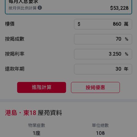
每月入息要求
$53,228
按月供比例計算
樓價
$
萬
按揭成數
%
按揭利率
%
還款年期
年
進階計算
按揭優惠
港島．東18
屋苑資料
物業座數
單位總數
1座
108