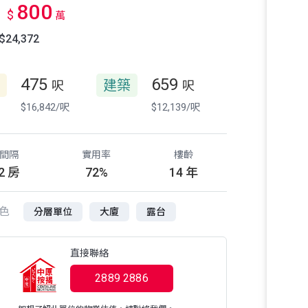
800
$
萬
24,372
475
659
建築
呎
呎
$16,842/呎
$12,139/呎
間隔
實用率
樓齡
2 房
72%
14 年
色
分層單位
大廈
露台
直接聯絡
2889 2886