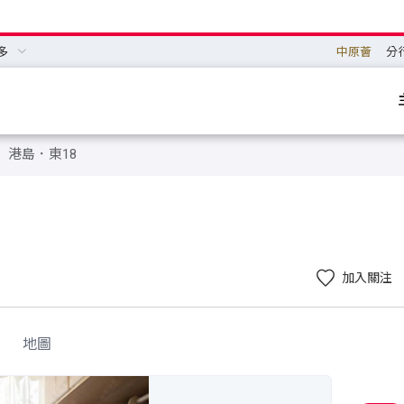
多
中原薈
分
港島．東18
加入關注
地圖