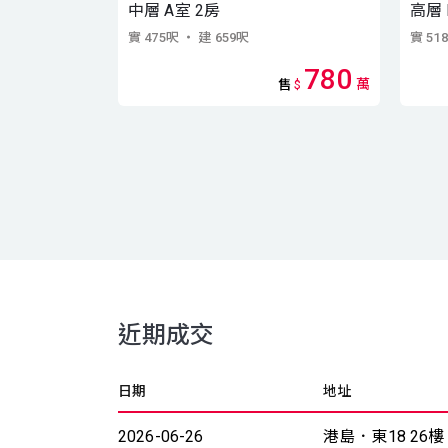
中層 A室 2房
高層 
實 475呎
・ 建 659呎
實 51
780
萬
售
$
近期成交
日期
地址
2026-06-26
港島．東18 26樓