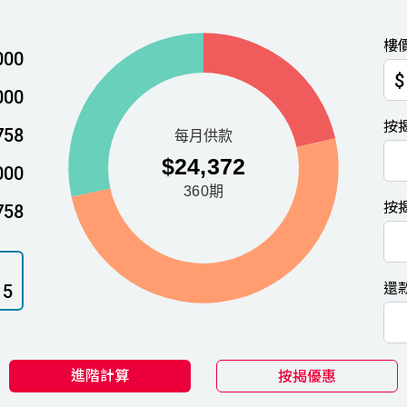
樓
000
$
000
按
758
000
按
758
還
15
進階計算
按揭優惠