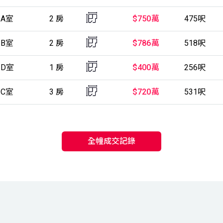
 A室
2 房
$750萬
475呎
 B室
2 房
$786萬
518呎
 D室
1 房
$400萬
256呎
 C室
3 房
$720萬
531呎
全幢成交記錄