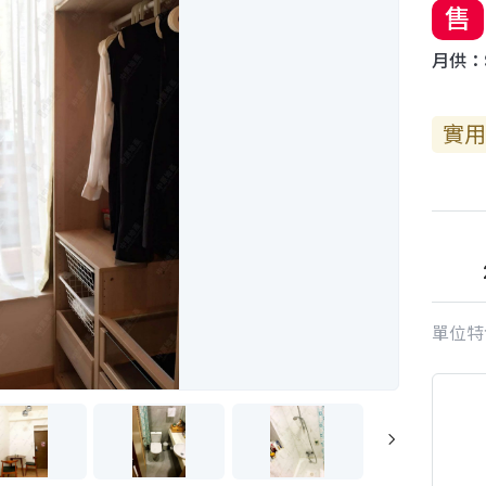
售
月供：$
實用
單位特