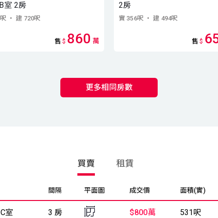
B室 2房
2房
8呎
・ 建 720呎
實 356呎
・ 建 494呎
860
6
萬
售
$
售
$
更多相同房數
買賣
租賃
間隔
平面圖
成交價
面積(實)
 C室
3 房
$800萬
531呎