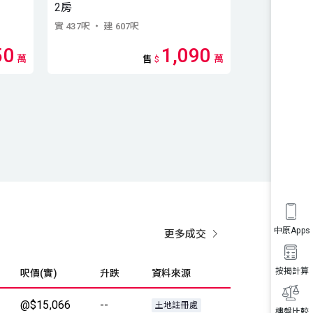
2房
2房
實 437呎
・ 建 607呎
實 475呎
・ 建 
50
1,090
萬
萬
售
$
中原Apps
更多成交
按揭計算
呎價(實)
升跌
資料來源
@$15,066
--
土地註冊處
樓盤比較