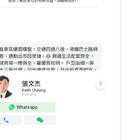
如想了解此單位的物業估值，請聯絡我們。
島東區優質樓盤，交通四通八達，港鐵巴士路網
主力專營提供
善，通勤出市超便捷。😄 周邊生活配套齊全，
位查詢及預約
肆商場一應俱全，屬優質校網。 戶型由細一房
大三房任選，採光通透宜居，自住投資兩相宜，
時約睇！☎️ 想實地睇樓、查詢底價以及更多戶
張文杰
資料，隨時聯繫我 Keith 張先生
4️⃣1️⃣9️⃣-0️⃣3️⃣6️⃣6️⃣🏠
Keith Cheung
T
E-497412
S
Whatsapp
Wh