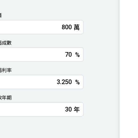
價
萬
揭成數
%
揭利率
%
款年期
年