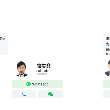
購物
港
完
食
到
隨
駱裕寶
型
Lok Lok
5️⃣
E-454850
Whatsapp