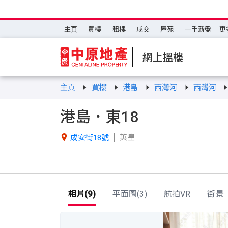
主頁
買樓
租樓
成交
屋苑
一手新盤
更
網上搵樓
主頁
買樓
港島
西灣河
西灣河
港島．東18
英皇

成安街18號
相片(9)
平面圖(3)
航拍VR
街景