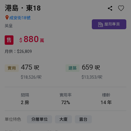
港島．東18


成安街18號
屋苑專頁
英皇
880
售
$
萬
月供：$26,809
475
659
呎
呎
實用
建築
$18,526/呎
$13,353/呎
間隔
實用率
樓齡
2 房
72%
14 年
單位特色
分層單位
大廈
露台