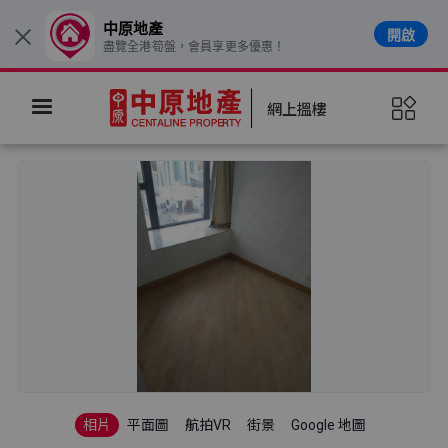
中原地產
開啟
×
盡覽全港筍盤，會員享更多優惠！
網上搵樓
相片
平面圖
航拍VR
街景
Google 地圖