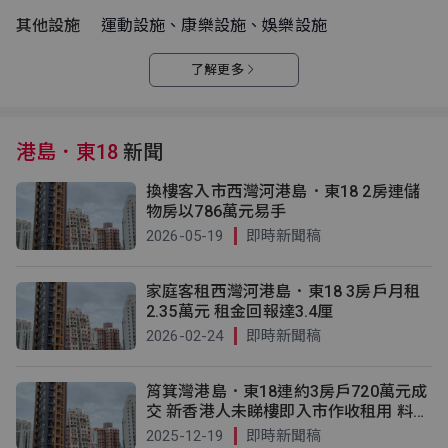
其他設施
運動設施、康樂設施、娛樂設施
了解更多
港島．東18
新聞
換樓客入市西灣河港島．東18 2房連儲
物房以786萬元易手
2026-05-19
即時新聞稿
家庭客租西灣河港島．東18 3房戶月租
2.35萬元 租金回報達3.4厘
2026-02-24
即時新聞稿
筲箕灣港島．東18連約3房戶720萬元成
交 新香港人未睇樓即入市作收租用 料享
3.75厘租金回報
2025-12-19
即時新聞稿