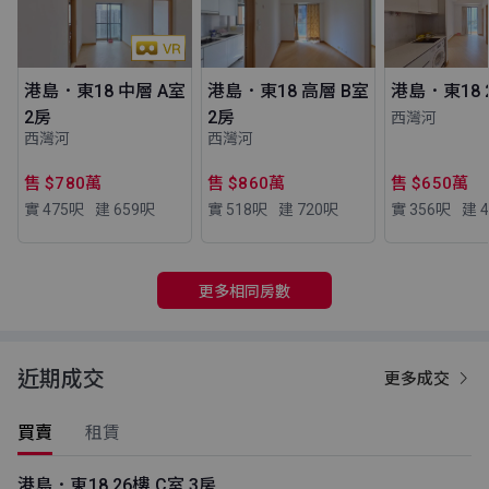
港島．東18 中層 A室
港島．東18 高層 B室
港島．東18 
2房
2房
西灣河
西灣河
西灣河
售 $780萬
售 $860萬
售 $650萬
實 475
呎
建 659
呎
實 518
呎
建 720
呎
實 356
呎
建 4
更多相同房數
近期成交
更多成交
買賣
租賃
港島．東18 26樓 C室 3房