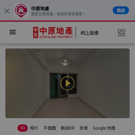
中原地產
開啟
×
盡覽全港筍盤，會員享更多優惠！
網上搵樓
VR
相片
平面圖
航拍VR
街景
Google 地圖