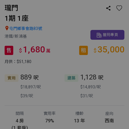
瓏門

1期 1座

屯門鄉事會路83號
屋苑專頁
港鐵/新鴻基
1,680
35,000
售
租
$
$
萬
月供：$51,180
889
1,128
呎
呎
實用
建築
$18,897/呎
$14,893/呎
$39/呎
$31/呎
間隔
實用率
樓齡
座向
4 房
79%
13 年
西南
(1 套房)