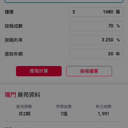
樓價
$
萬
按揭成數
%
按揭利率
%
還款年期
年
進階計算
按揭優惠
瓏門
屋苑資料
屋苑期數
物業座數
單位總數
共2期
7座
1,991