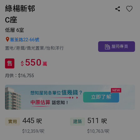
綠楊新邨

C座
低層 6室

蕙荃路22-66號
屋苑專頁
置地/港鐵/僑光置業/怡和洋行
550
售
$
萬
月供：$16,755
立即了解
445
511
呎
呎
實用
建築
$12,359/呎
$10,763/呎