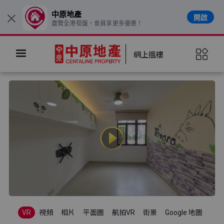
中原地產
開啟
×
盡覽全港筍盤，會員享更多優惠！
網上搵樓
VR
視頻
相片
平面圖
航拍VR
街景
Google 地圖