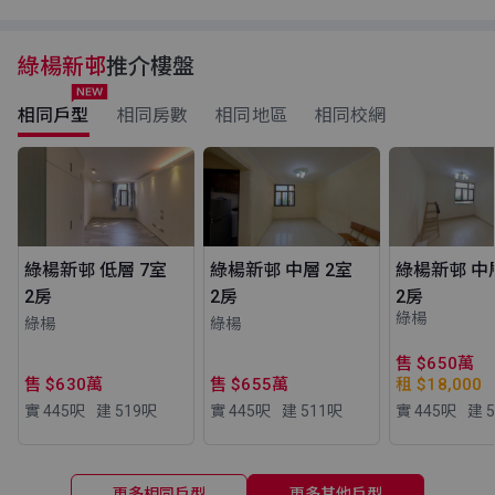
綠楊新邨
推介樓盤
相同戶型
相同房數
相同地區
相同校網
綠楊新邨 低層 7室
綠楊新邨 中層 2室
綠楊新邨 中
2房
2房
2房
綠楊
綠楊
綠楊
售 $650萬
售 $630萬
售 $655萬
租 $18,000
實 445
呎
建 519
呎
實 445
呎
建 511
呎
實 445
呎
建 5
更多相同戶型
更多其他戶型