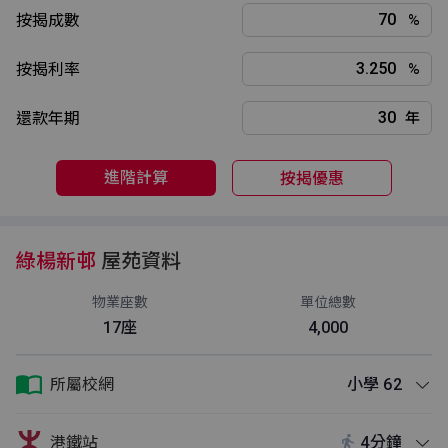
按揭成數
%
按揭利率
%
還款年期
年
進階計算
按揭優惠
綠楊新邨
屋苑資料
物業座數
單位總數
17座
4,000
所屬校網
小學 62
港鐵站
4分鐘