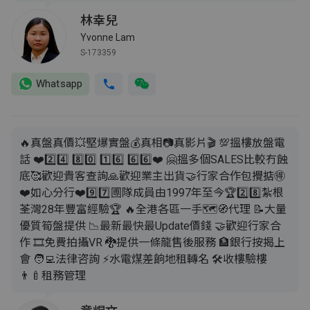
林幸兒
Yvonne Lam
S-173359
Whatsapp
🔥真盤真價💥堅爆實盤💰真相📷真影片🎬 💯搵樓放盤電
話 ❤️2️⃣4️⃣ 8️⃣0️⃣ 1️⃣6️⃣ 6️⃣6️⃣❤️ 🤗搵多個SALES比較冇蝕
底🥰歡迎貴客查詢🙏歡迎業主出貨🤝行家合作包攪掂🉐
❤️如心分行❤️9️⃣7️⃣圑隊成員由1997年至今🏆2️⃣8️⃣紮根
荃灣28年豐富經驗🏆 🔥全港各區一手🗺️🧭代理 📝大量
優質筍盤提供 📉最新最快最Update價錢 🤝歡迎行家合
作 🎞️免費拍攝VR 🐉提供一條龍售後服務 🏦銀行按揭上
會 🧑‍💻法律咨詢 ⚡️水電煤差餉地租轉名 🛠️收樓驗樓
👨‍🍼租務管理