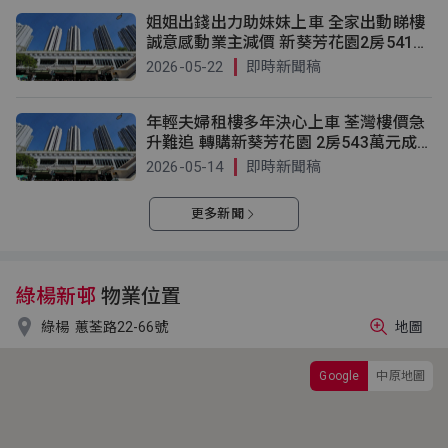
姐姐出錢出力助妹妹上車 全家出動睇樓
誠意感動業主減價 新葵芳花園2房541萬
元成交
2026-05-22
即時新聞稿
年輕夫婦租樓多年決心上車 荃灣樓價急
升難追 轉購新葵芳花園 2房543萬元成
交
2026-05-14
即時新聞稿
更多新聞
綠楊新邨
物業位置

綠楊
蕙荃路22-66號
地圖
Google
中原地圖