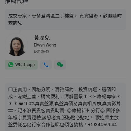
推薦代理
成交專家，專營荃灣區二手樓盤， 真實盤源，歡迎隨時
查詢📞
黃潤兒
Elwyn Wong
E-313643
Whatsapp
四正實用，間格分明，清雅簡約，投資精選，還價即
成，港鐵上蓋，購物便利，清靜園景＊＊＊綠楊專家＊
＊＊ ❤️100%真實盤源,真盤真價🥇真實相片📷,真實影片
🎞，絕不浪費貴客寶貴時間! 😍綠楊新邨分行😍 團隊多
年樓宇買賣經驗,誠懇老實,服務貼心貼地！ 歡迎業主放
盤委託👏🏻行家合作包睇包傾包搞掂！📲9344💎9l44