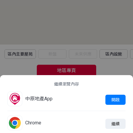
區內主要屋苑
新盤
未來供應
區內設施
地區專頁
繼續瀏覽內容
2021年人口普查
中原地產App
立即查看
開啟
這屋苑平均家庭住戶每月收入是多少？
Chrome
繼續

線上查詢
加入比較