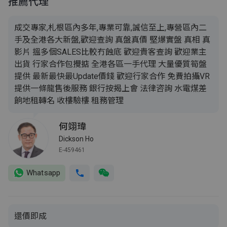
推薦代理
成交專家,札根區內多年,專業可靠,誠信至上,專營區內二
手及全港各大新盤,歡迎查詢 真盤真價 堅爆實盤 真相 真
影片 搵多個SALES比較冇蝕底 歡迎貴客查詢 歡迎業主
出貨 行家合作包攪掂 全港各區一手代理 大量優質筍盤
提供 最新最快最Update價錢 歡迎行家合作 免費拍攝VR
提供一條龍售後服務 銀行按揭上會 法律咨詢 水電煤差
餉地租轉名 收樓驗樓 租務管理
何翊瑋
Dickson Ho
E-459461
Whatsapp
還價即成