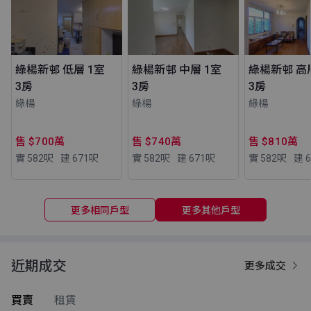
綠楊新邨 低層 1室
綠楊新邨 中層 1室
綠楊新邨 高
3房
3房
3房
綠楊
綠楊
綠楊
售 $700萬
售 $740萬
售 $810萬
實 582
呎
建 671
呎
實 582
呎
建 671
呎
實 582
呎
建 6
更多相同戶型
更多其他戶型
近期成交
更多成交
買賣
租賃