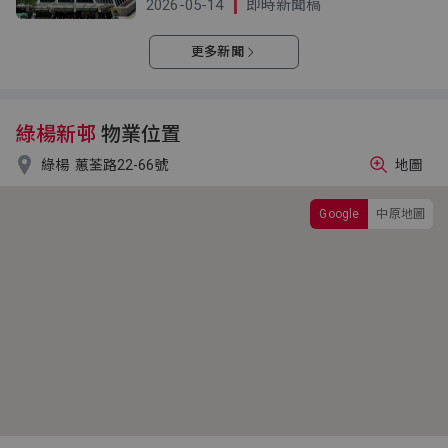
交
2026-05-14
即時新聞稿
更多新聞
綠楊新邨
物業位置

綠楊
蕙荃路22-66號
地圖
Google
中原地圖