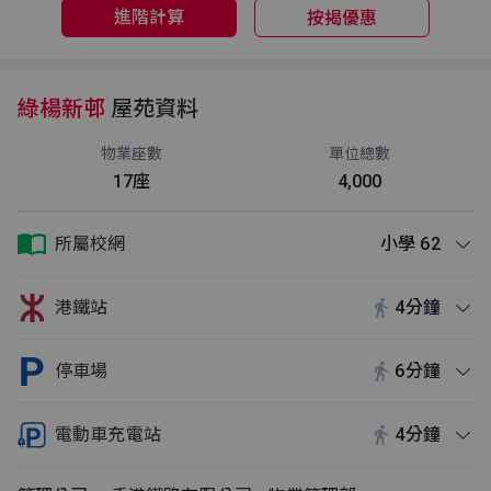
進階計算
按揭優惠
綠楊新邨
屋苑資料
物業座數
單位總數
17座
4,000
所屬校網
小學 62
港鐵站
4分鐘
停車場
6分鐘
電動車充電站
4分鐘