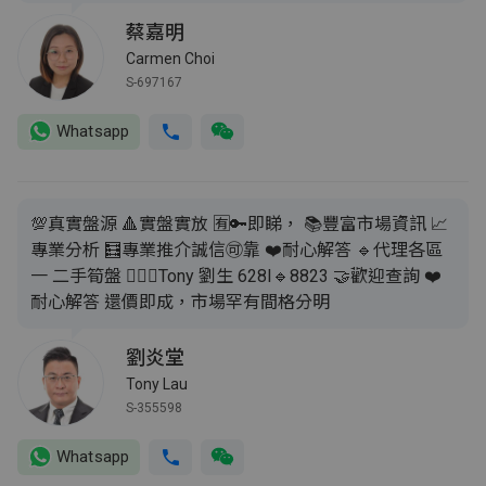
蔡嘉明
Carmen Choi
S-697167
Whatsapp
💯真實盤源 🔺實盤實放 🈶🔑即睇， 📚豐富市場資訊 📈
專業分析 🧮專業推介誠信🉑靠 ❤️耐心解答 🔹代理各區
一 二手筍盤 💁🏻‍♂️Tony 劉生 628I🔹8823 🤝歡迎查詢 ❤️
耐心解答 還價即成，市場罕有間格分明
劉炎堂
Tony Lau
S-355598
Whatsapp