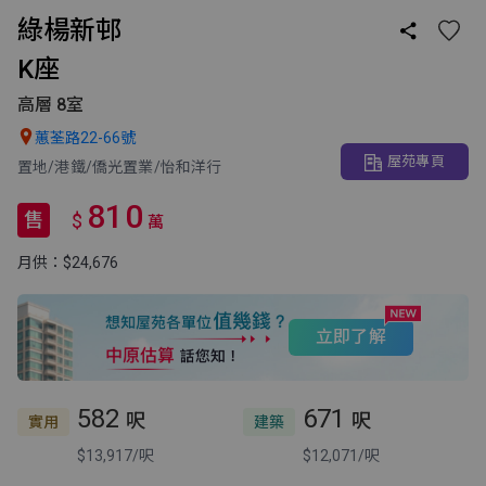
綠楊新邨

K座
高層 8室

蕙荃路22-66號
屋苑專頁
置地/港鐵/僑光置業/怡和洋行
810
售
$
萬
月供：$24,676
立即了解
582
671
呎
呎
實用
建築
$13,917/呎
$12,071/呎