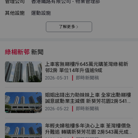
管理公司
香港鐵路有限公司 - 物業管理部
其他設施
運動設施
了解更多
綠楊新邨
新聞
上車客無睇樓斥645萬元購荃灣綠楊新
邨2房 單位14年升值逾9成
2026-05-31
即時新聞稿
姐姐出錢出力助妹妹上車 全家出動睇樓
誠意感動業主減價 新葵芳花園2房541萬
元成交
2026-05-22
即時新聞稿
年輕夫婦租樓多年決心上車 荃灣樓價急
升難追 轉購新葵芳花園 2房543萬元成