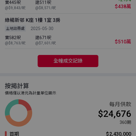
實445呎
建511呎
$438萬
@$9,843/呎
@$8,571/呎
綠楊新邨 K座 1樓 1室 3房
2025-05-30
土地註冊處
實582呎
建671呎
$510萬
@$8,763/呎
@$7,601/呎
全幢成交記錄
按揭計算
價格僅以港元為計量單位顯示
每月供款
$24,676
360期
首期
$2,430,000