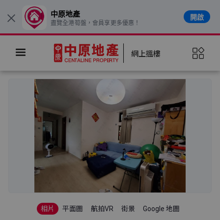
中原地產
開啟
×
盡覽全港筍盤，會員享更多優惠！
網上搵樓
相片
平面圖
航拍VR
街景
Google 地圖