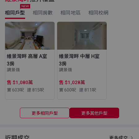
相同戶型
相同房數
相同地區
相同校網
維景灣畔 高層 A室
維景灣畔 中層 H室
3房
3房
調景嶺
調景嶺
售 $1,080萬
售 $1,028萬
實 603
呎
建 815
呎
實 600
呎
建 811
呎
更多相同戶型
更多其他戶型
近期成交
更多成交