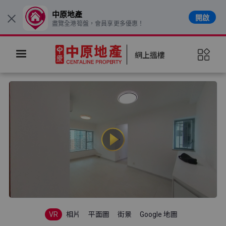
中原地產
開啟
×
盡覽全港筍盤，會員享更多優惠！
網上搵樓
VR
相片
平面圖
街景
Google 地圖