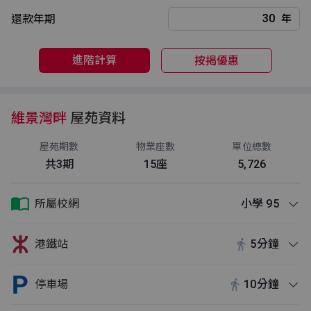
還款年期
年
進階計算
按揭優惠
維景灣畔
屋苑資料
屋苑期數
物業座數
單位總數
共3期
15座
5,726
所屬校網
小學 95
港鐵站
5分鐘
停車場
10分鐘