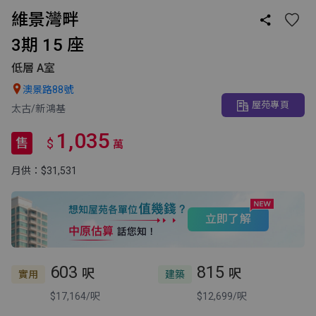
維景灣畔

3期 15 座
低層 A室

澳景路88號
屋苑專頁
太古/新鴻基
1,035
售
$
萬
月供：$31,531
立即了解
603
815
呎
呎
實用
建築
$17,164/呎
$12,699/呎