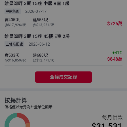
維景灣畔 3期 15座 中層 B室 1房
2026-07-17
中原集團
實405呎
建555呎
$726萬
@$17,926/呎
@$13,081/呎
維景灣畔 3期 15座 45樓 E室 2房
2026-06-12
土地註冊處
+41%
實503呎
建680呎
$848萬
@$16,859/呎
@$12,471/呎
全幢成交記錄
按揭計算
價格僅以港元為計量單位顯示
每月供款
$31,531