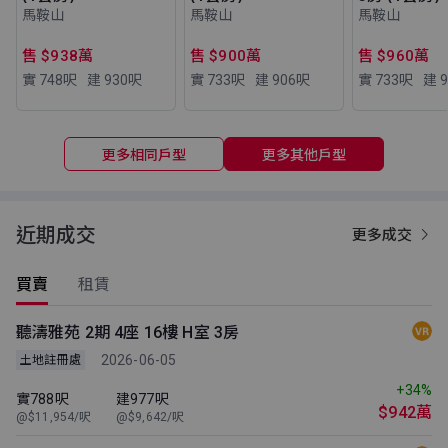
馬鞍山
馬鞍山
馬鞍山
售 $938萬
售 $900萬
售 $960萬
實 748
呎
建 930
呎
實 733
呎
建 906
呎
實 733
呎
建 9
更多相同戶型
更多其他戶型
近期成交
更多成交
買賣
租賃
聽濤雅苑 2期 4座 16樓 H室 3房
2026-06-05
土地註冊處
+34%
實788呎
建977呎
$942萬
@$11,954/呎
@$9,642/呎