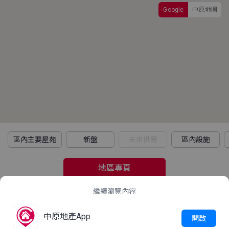
Google
中原地圖
區內主要屋苑
新盤
未來供應
區內設施
地區專頁
繼續瀏覽內容
2021年人口普查
中原地產App
立即查看
開啟
這屋苑平均家庭住戶每月收入是多少？