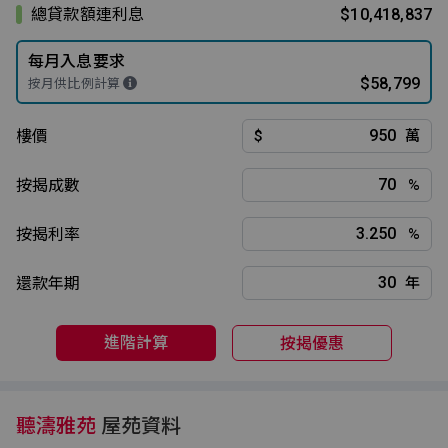
總貸款額連利息
$10,418,837
每月入息要求
$58,799
按月供比例計算
樓價
$
萬
按揭成數
%
按揭利率
%
還款年期
年
進階計算
按揭優惠
聽濤雅苑
屋苑資料