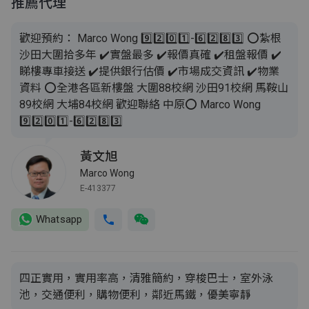
推薦代理
歡迎預約： Marco Wong 9️⃣2️⃣0️⃣1️⃣-6️⃣2️⃣8️⃣3️⃣ ⭕️紮根
沙田大圍拾多年 ✔️實盤最多 ✔️報價真確 ✔️租盤報價 ✔️
睇樓專車接送 ✔️提供銀行估價 ✔️市場成交資訊 ✔️物業
資料 ⭕️全港各區新樓盤 大圍88校網 沙田91校網 馬鞍山
89校網 大埔84校網 歡迎聯絡 中原⭕️ Marco Wong
9️⃣2️⃣0️⃣1️⃣-6️⃣2️⃣8️⃣3️⃣
黃文旭
Marco Wong
E-413377
Whatsapp
四正實用，實用率高，清雅簡約，穿梭巴士，室外泳
池，交通便利，購物便利，鄰近馬鐵，優美寧靜