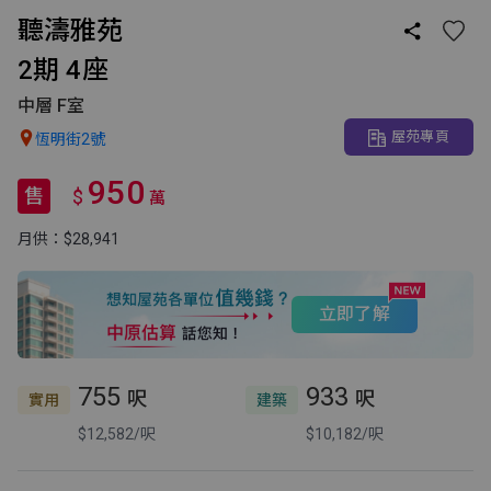
聽濤雅苑

2期 4座
中層 F室
屋苑專頁

恆明街2號
950
售
$
萬
月供：$28,941
立即了解
755
933
呎
呎
實用
建築
$12,582/呎
$10,182/呎