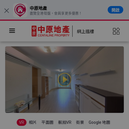
中原地產
開啟
×
盡覽全港筍盤，會員享更多優惠！
網上搵樓
VR
相片
平面圖
航拍VR
街景
Google 地圖