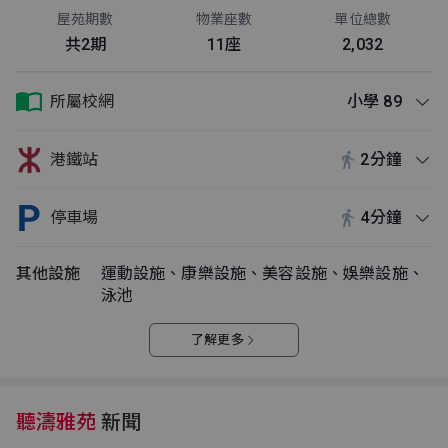
屋苑期數
物業座數
單位總數
共2期
11座
2,032
所屬校網
小學 89
港鐵站
2分鐘
停車場
4分鐘
其他設施
運動設施、康樂設施、美容設施、娛樂設施、
泳池
了解更多
聽濤雅苑
新聞