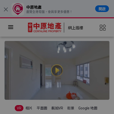
中原地產
開啟
×
盡覽全港筍盤，會員享更多優惠！
網上搵樓
VR
相片
平面圖
航拍VR
街景
Google 地圖