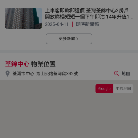
上車客即睇即還價 荃灣荃錦中心2房戶
開放睇樓短短一個下午即沽 14年升值17
3萬元
2025-04-11
即時新聞稿
更多新聞
荃錦中心
物業位置

荃灣市中心
青山公路荃灣段342號
地圖
Google
中原地圖