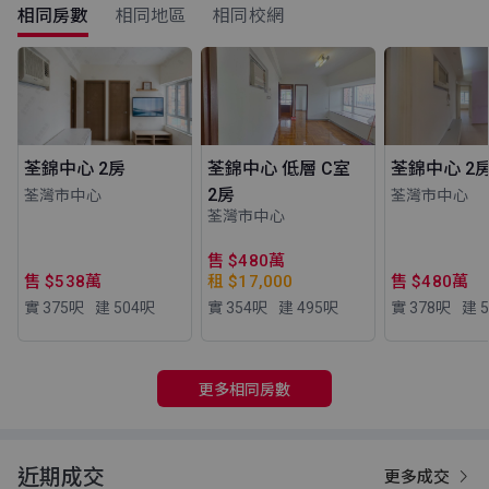
相同房數
相同地區
相同校網
荃錦中心 2房
荃錦中心 低層 C室
荃錦中心 2
2房
荃灣市中心
荃灣市中心
荃灣市中心
售 $480萬
售 $538萬
租 $17,000
售 $480萬
實 375
呎
建 504
呎
實 354
呎
建 495
呎
實 378
呎
建 5
更多相同房數
近期成交
更多成交