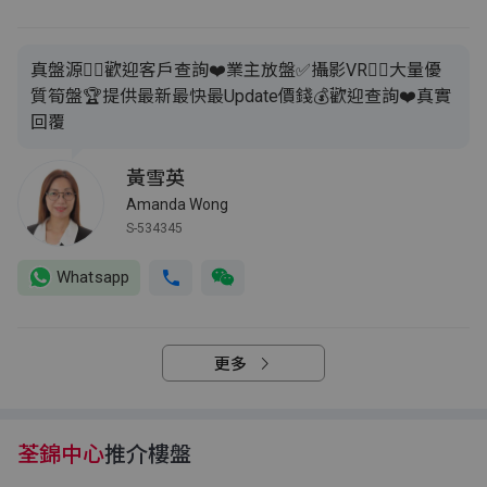
真盤源👍🏻歡迎客戶查詢❤️業主放盤✅攝影VR👍🏻大量優
質筍盤🏆提供最新最快最Update價錢💰歡迎查詢❤️真實
回覆
黃雪英
Amanda Wong
S-534345
Whatsapp
更多
荃錦中心
推介樓盤