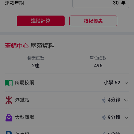
還款年期
年
進階計算
按揭優惠
荃錦中心
屋苑資料
物業座數
單位總數
2座
496
所屬校網
小學 62
港鐵站
4分鐘
大型商場
9分鐘