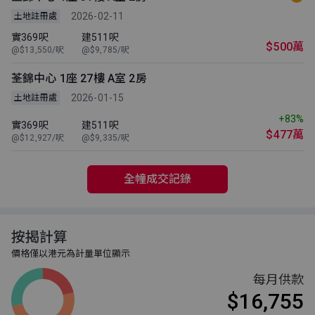
2026-02-11
土地註冊處
實369呎
建511呎
$500萬
@$13,550/呎
@$9,785/呎
荃錦中心 1座 27樓 A室 2房
2026-01-15
土地註冊處
+83%
實369呎
建511呎
$477萬
@$12,927/呎
@$9,335/呎
全幢成交記錄
按揭計算
價格僅以港元為計量單位顯示
每月供款
$16,755