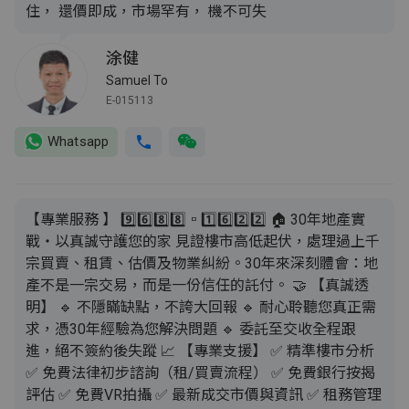
住， 還價即成，市場罕有， 機不可失
涂健
Samuel To
E-015113
Whatsapp
【專業服務 】 9️⃣6️⃣8️⃣8️⃣▫️1️⃣6️⃣2️⃣2️⃣ 🏠 30年地產實
戰・以真誠守護您的家 見證樓市高低起伏，處理過上千
宗買賣、租賃、估價及物業糾紛。30年來深刻體會：地
產不是一宗交易，而是一份信任的託付。 🤝 【真誠透
明】 🔹 不隱瞞缺點，不誇大回報 🔹 耐心聆聽您真正需
求，憑30年經驗為您解決問題 🔹 委託至交收全程跟
進，絕不簽約後失蹤 📈 【專業支援】 ✅ 精準樓市分析
✅ 免費法律初步諮詢（租/買賣流程） ✅ 免費銀行按揭
評估 ✅ 免費VR拍攝 ✅ 最新成交市價與資訊 ✅ 租務管理