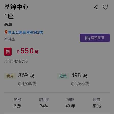
荃錦中心

1座
高層

青山公路荃灣段342號
屋苑專頁
新鴻基
550
售
$
萬
月供：$16,755
369
498
呎
呎
實用
建築
$14,905/呎
$11,044/呎
間隔
實用率
樓齡
座向
2 房
74%
40 年
東北