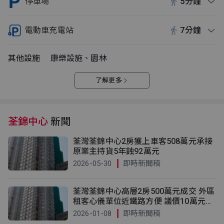
停車場
5分鐘
電動車充電站
7分鐘
其他設施
康樂設施、園林
了解更多
荃錦中心
新聞
荃灣荃錦中心2房獲上車客508萬元承接
原業主持貨5年蝕92萬元
2026-05-30
即時新聞稿
荃灣荃錦中心高層2房500萬元成交 外區
租客心儀單位近鐵路方便 議價10萬元入
市
2026-01-08
即時新聞稿