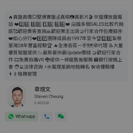
🔥真盤真價💥堅爆實盤💰真相📷真影片🎬 💯搵樓放盤電
話 ❤️2️⃣4️⃣ 8️⃣0️⃣ 1️⃣6️⃣ 6️⃣6️⃣❤️ 🤗搵多個SALES比較冇蝕
底🥰歡迎貴客查詢🙏歡迎業主出貨🤝行家合作包攪掂🉐
❤️如心分行❤️9️⃣7️⃣圑隊成員由1997年至今🏆2️⃣8️⃣紮根
荃灣28年豐富經驗🏆 🔥全港各區一手🗺️🧭代理 📝大量
優質筍盤提供 📉最新最快最Update價錢 🤝歡迎行家合
作 🎞️免費拍攝VR 🐉提供一條龍售後服務 🏦銀行按揭上
會 🧑‍💻法律咨詢 ⚡️水電煤差餉地租轉名 🛠️收樓驗樓
👨‍🍼租務管理
章煜文
Steven Cheung
E-453241
Whatsapp