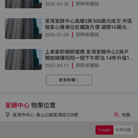
2026-05-30
即時新聞稿
荃灣荃錦中心高層2房500萬元成交 外區
租客心儀單位近鐵路方便 議價10萬元入
市
2026-01-08
即時新聞稿
上車客即睇即還價 荃灣荃錦中心2房戶
開放睇樓短短一個下午即沽 14年升值17
3萬元
2025-04-11
即時新聞稿
更多新聞
荃錦中心
物業位置

荃灣市中心
青山公路荃灣段328號
地圖
Google
中原地圖