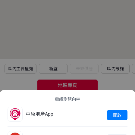
區內主要屋苑
新盤
未來供應
區內設施
地區專頁
繼續瀏覽內容
2021年人口普查
中原地產App
立即查看
開啟
這屋苑平均家庭住戶每月收入是多少？