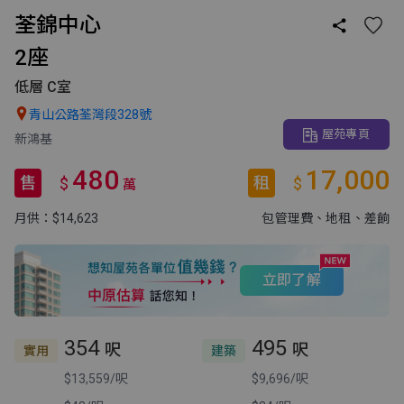
荃錦中心

2座
低層 C室

青山公路荃灣段328號
屋苑專頁
新鴻基
480
17,000
售
租
$
$
萬
月供：$14,623
包管理費
、地租
、差餉
立即了解
354
495
呎
呎
實用
建築
$13,559/呎
$9,696/呎