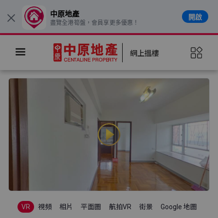
中原地產
開啟
×
盡覽全港筍盤，會員享更多優惠！
網上搵樓
VR
視頻
相片
平面圖
航拍VR
街景
Google 地圖