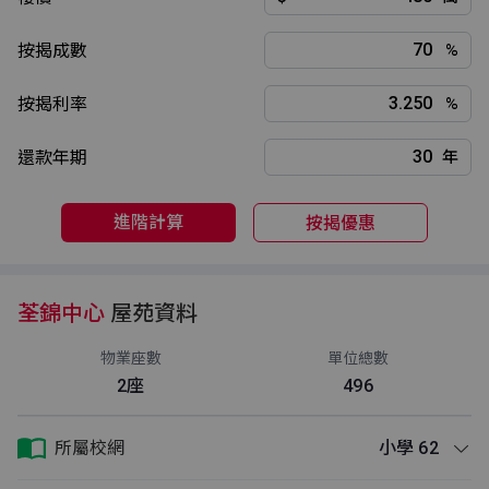
按揭成數
%
按揭利率
%
還款年期
年
進階計算
按揭優惠
荃錦中心
屋苑資料
物業座數
單位總數
2座
496
所屬校網
小學 62