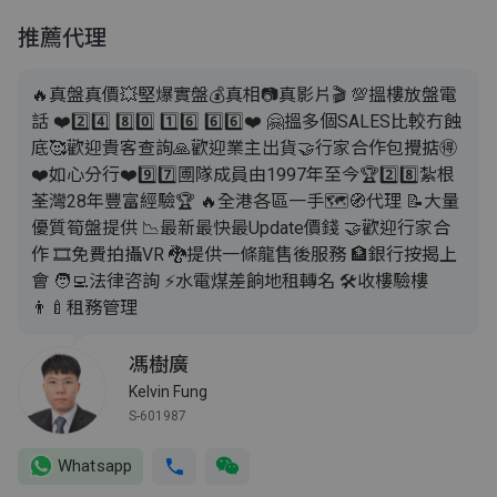
推薦代理
🔥真盤真價💥堅爆實盤💰真相📷真影片🎬 💯搵樓放盤電
話 ❤️2️⃣4️⃣ 8️⃣0️⃣ 1️⃣6️⃣ 6️⃣6️⃣❤️ 🤗搵多個SALES比較冇蝕
底🥰歡迎貴客查詢🙏歡迎業主出貨🤝行家合作包攪掂🉐
❤️如心分行❤️9️⃣7️⃣圑隊成員由1997年至今🏆2️⃣8️⃣紮根
荃灣28年豐富經驗🏆 🔥全港各區一手🗺️🧭代理 📝大量
優質筍盤提供 📉最新最快最Update價錢 🤝歡迎行家合
作 🎞️免費拍攝VR 🐉提供一條龍售後服務 🏦銀行按揭上
會 🧑‍💻法律咨詢 ⚡️水電煤差餉地租轉名 🛠️收樓驗樓
👨‍🍼租務管理
馮樹廣
Kelvin Fung
S-601987
Whatsapp