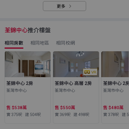
更多
荃錦中心
推介樓盤
相同房數
相同地區
相同校網
荃錦中心 2房
荃錦中心 高層 2房
荃錦中心 2
荃灣市中心
荃灣市中心
荃灣市中心
售 $538萬
售 $550萬
售 $480萬
實 375
呎
建 504
呎
實 369
呎
建 498
呎
實 378
呎
建 5