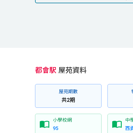
都會駅
屋苑資料
屋苑期數
共2期
小學校網
中
95
西