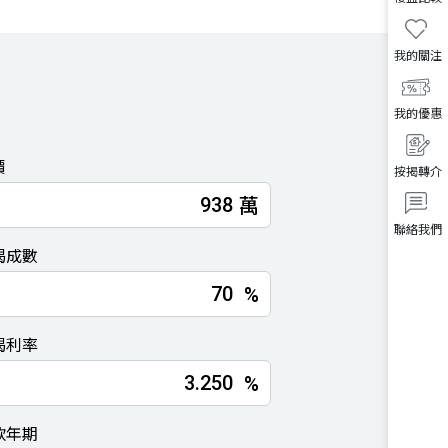
我的關注
我的優惠
價
按揭轉介
萬
聯絡我們
揭成數
%
揭利率
%
款年期