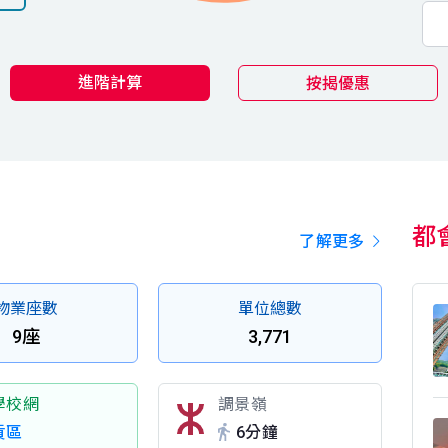
進階計算
按揭優惠
都
了解更多
物業座數
單位總數
9座
3,771
學校網
調景嶺
貢區
6分鐘