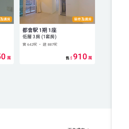
及講房
裝修及講房
都會駅 1期 1座
都會駅 2期
低層 3房 (1套房)
3房 (1套房)
實 642呎
・ 建 887呎
實 731呎
・ 建 
50
910
萬
萬
售
$