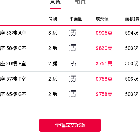
買賣
租賃
間隔
平面圖
成交價
面積(實
座 33樓 A室
3 房
$905萬
594呎
座 58樓 C室
2 房
$820萬
503呎
座 30樓 F室
2 房
$761萬
503呎
座 57樓 F室
2 房
$758萬
503呎
座 65樓 G室
2 房
$758萬
503呎
全幢成交記錄