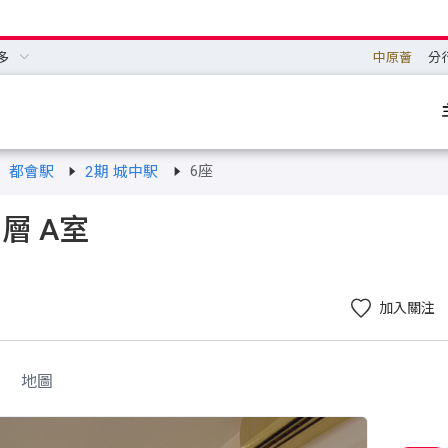
多
中原薈
分
6座
都會駅
2期 城中駅
中層 A室
加入關注
地圖