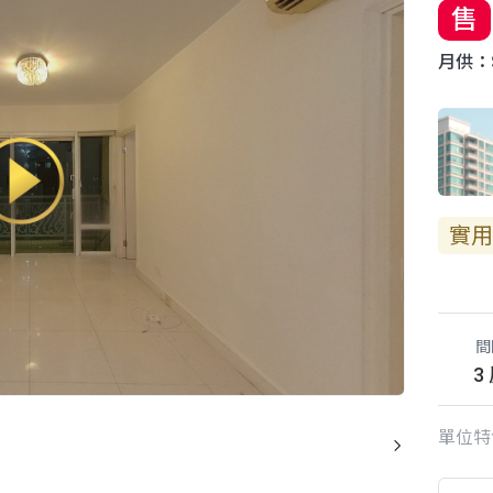
售
月供：$
實用
間
3
單位特