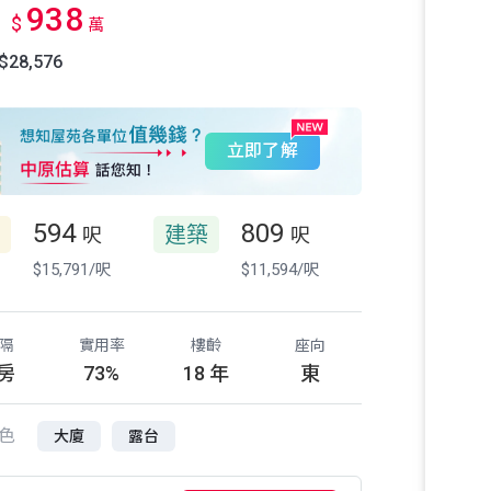
938
$
萬
28,576
立即了解
594
809
建築
呎
呎
$15,791/呎
$11,594/呎
隔
實用率
樓齡
座向
 房
73%
18 年
東
色
大廈
露台