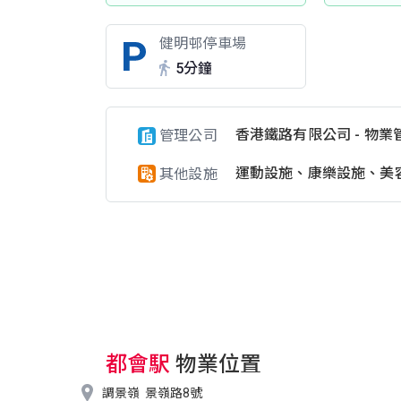
健明邨停車場
5分鐘
香港鐵路有限公司 - 物業
管理公司
運動設施、康樂設施、美
其他設施
都會駅
物業位置

調景嶺
景嶺路8號