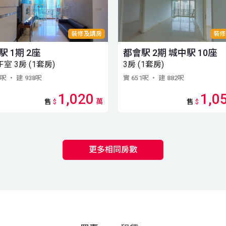
裝修及講房
裝修
駅 1期 2座
都會駅 2期 城中駅 10座
F室 3房 (1套房)
3房 (1套房)
4呎
・ 建 938呎
實 651呎
・ 建 882呎
1,020
1,0
萬
售
$
售
$
更多相同房數