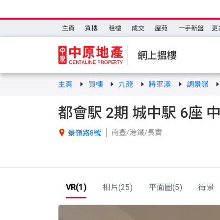
主頁
買樓
租樓
成交
屋苑
一手新盤
更
網上搵樓
主頁
買樓
九龍
將軍澳
調景嶺
都會駅 2期 城中駅 6座 
南豐/港鐵/長實

景嶺路8號
VR(1)
相片(25)
平面圖(5)
街景