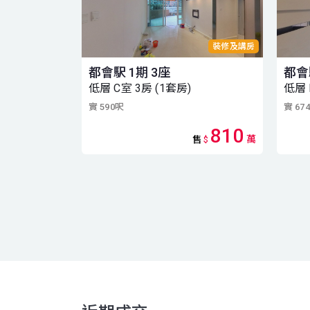
裝修及講房
都會駅 1期 3座
都會
低層 C室 3房 (1套房)
低層 
實 590呎
實 67
810
萬
售
$