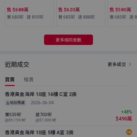
售 $688萬
售 $620萬
售 $580萬
實 680
呎
建 895
呎
實 685
呎
建 888
呎
實 685
呎
建 8
更多相同房數
近期成交
更多成交
買賣
租賃
香港黃金海岸 10座 16樓 C室 2房
2026-06-04
土地註冊處
+48%
實535呎
建700呎
$490萬
@$9,159/呎
@$7,000/呎
香港黃金海岸 10座 5樓 A室 3房