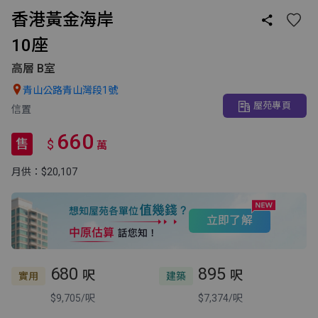
香港黃金海岸

10座
高層 B室

青山公路青山灣段1號
屋苑專頁
信置
660
售
$
萬
月供：$20,107
立即了解
680
895
呎
呎
實用
建築
$9,705/呎
$7,374/呎