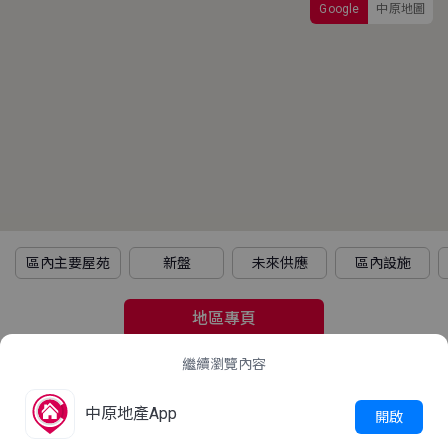
Google
中原地圖
區內主要屋苑
新盤
未來供應
區內設施
地區專頁
繼續瀏覽內容
2021年人口普查
中原地產App
立即查看
開啟
這屋苑平均家庭住戶每月收入是多少？