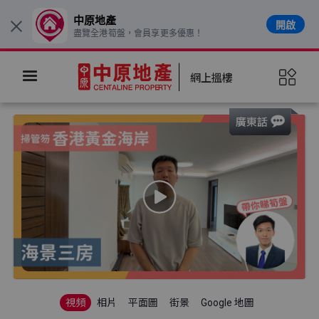
中原地產
開啟
×
盡覽全港筍盤，會員享更多優惠！
網上搵樓
視頻
相片
平面圖
街景
Google 地圖