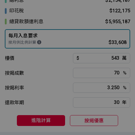
總利息
$2,154,187
印花稅
$122,175
總貸款額連利息
$5,955,187
每月入息要求
$33,608
按月供比例計算
樓價
$
萬
按揭成數
%
按揭利率
%
還款年期
年
進階計算
按揭優惠