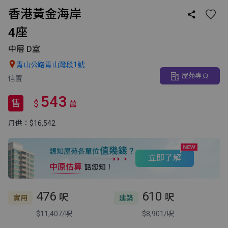
香港黃金海岸

4座
中層 D室

青山公路青山灣段1號
屋苑專頁
信置
543
售
$
萬
月供：$16,542
立即了解
476
610
呎
呎
實用
建築
$11,407/呎
$8,901/呎