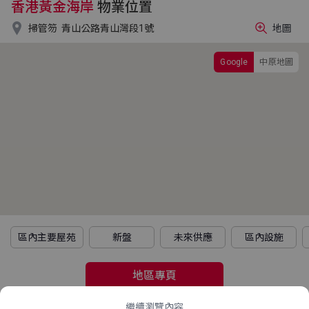
香港黃金海岸
物業位置

掃管笏
青山公路青山灣段1號
地圖
Google
中原地圖
區內主要屋苑
新盤
未來供應
區內設施
地區專頁
繼續瀏覽內容