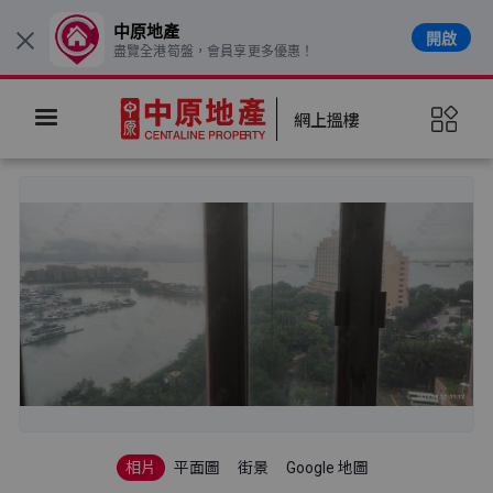
中原地產
開啟
×
盡覽全港筍盤，會員享更多優惠！
網上搵樓
相片
平面圖
街景
Google 地圖