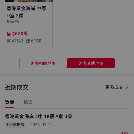
香港黃金海岸 中層
D室 2房
掃管笏
售 $530萬
實 476
呎
建 610
呎
更多相同戶型
更多其他戶型
近期成交
更多成交
買賣
租賃
香港黃金海岸 4座 18樓 A室 3房
2026-02-12
土地註冊處
-18%