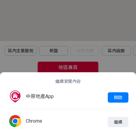
區內主要屋苑
新盤
未來供應
區內設施
地區專頁
繼續瀏覽內容
2021年人口普查
中原地產App
立即查看
開啟
這屋苑平均家庭住戶每月收入是多少？
Chrome
繼續

線上查詢
加入比較