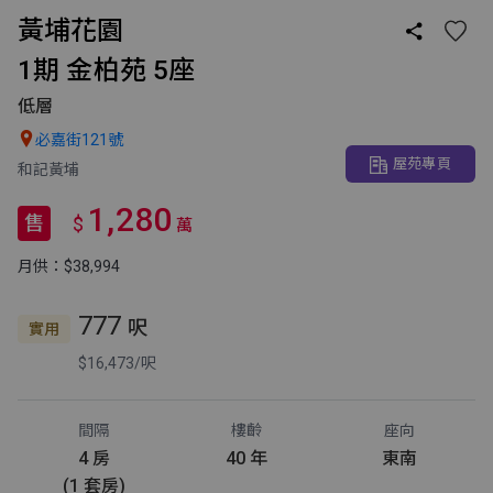
黃埔花園

1期 金柏苑 5座
低層

必嘉街121號
屋苑專頁
和記黃埔
1,280
售
$
萬
月供：$38,994
777
呎
實用
$16,473/呎
間隔
樓齡
座向
4 房
40 年
東南
(1 套房)