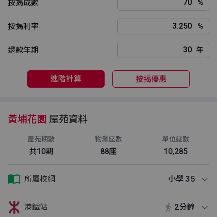
按揭成數
%
按揭利率
%
還款年期
年
進階計算
按揭優惠
黃埔花園
屋苑資料
屋苑期數
物業座數
單位總數
共10期
88座
10,285
所屬校網
小學 35
港鐵站
2分鐘