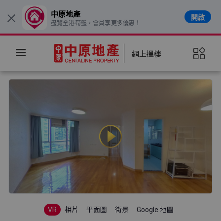
中原地產
開啟
×
盡覽全港筍盤，會員享更多優惠！
網上搵樓
VR
相片
平面圖
街景
Google 地圖