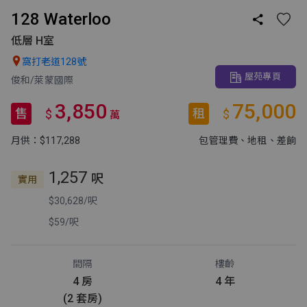
128 Waterloo

低層 H室

窩打老道128號
屋苑專頁
俊和/萊蒙國際
3,850
75,000
售
租
$
$
萬
月供：$117,288
包管理費
、地租
、差餉
1,257
呎
實用
$30,628/呎
$59/呎
間隔
樓齡
4 房
4 年
(2 套房)