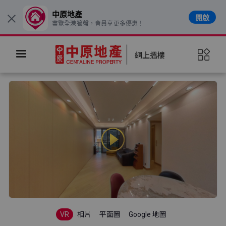
中原地產
開啟
×
盡覽全港筍盤，會員享更多優惠！
網上搵樓
VR
相片
平面圖
Google 地圖