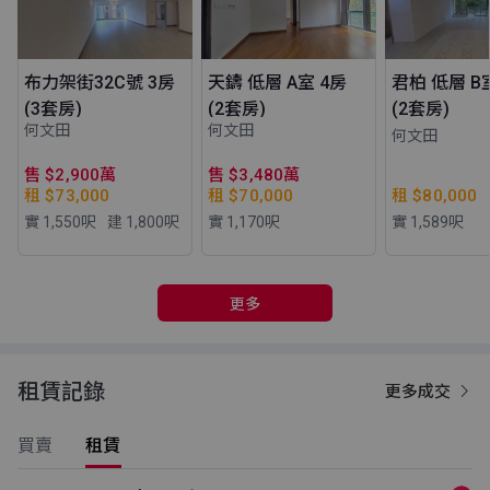
布力架街32C號 3房
天鑄 低層 A室 4房
君柏 低層 B
(3套房)
(2套房)
(2套房)
何文田
何文田
何文田
售 $2,900萬
售 $3,480萬
租 $73,000
租 $70,000
租 $80,000
實 1,550
呎
建 1,800
呎
實 1,170
呎
實 1,589
呎
更多
租賃記錄
更多成交
買賣
租賃