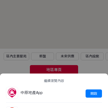
區內主要屋苑
新盤
未來供應
區內設施
地區專頁
繼續瀏覽內容
2021年人口普查
中原地產App
立即查看
開啟
這屋苑平均家庭住戶每月收入是多少？