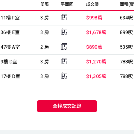
間隔
平面圖
成交價
面積(實
座 11樓 F室
3 房
$998萬
634呎
座 36樓 E室
3 房
$1,678萬
899呎
座 47樓 A室
2 房
$890萬
535呎
座 9樓 D室
3 房
$1,270萬
788呎
座 17樓 D室
3 房
$1,305萬
788呎
全幢成交記錄