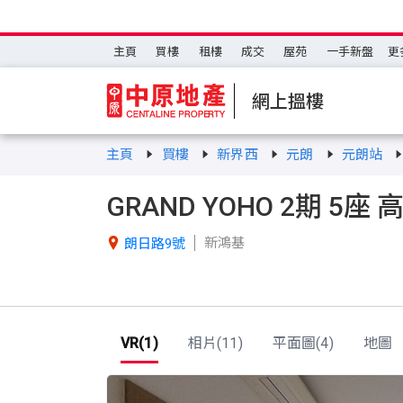
主頁
買樓
租樓
成交
屋苑
一手新盤
更
網上搵樓
主頁
買樓
新界西
元朗
元朗站
GRAND YOHO 2期 5座 
新鴻基

朗日路9號
VR(1)
相片(11)
平面圖(4)
地圖