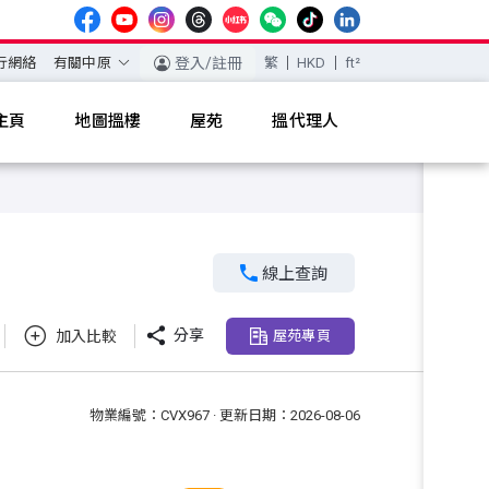
行網絡
有關中原
登入/註冊
繁
HKD
ft²
主頁
地圖搵樓
屋苑
搵代理人

線上查詢

分享
加入比較
屋苑專頁
物業編號：CVX967 · 更新日期：2026-08-06