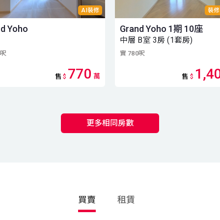
AI裝修
裝修
nd Yoho
Grand Yoho 1期 10座
中層 B室 3房 (1套房)
4呎
實 780呎
770
1,4
萬
售
$
售
$
更多相同房數
買賣
租賃