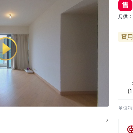
售
月供：$
實用
(
單位特