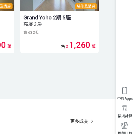
及講房
裝修及講房
Grand Yoho 2期 5座
Grand Yo
高層 3房
3房
實 632呎
實 595呎
00
1,260
萬
萬
售
$
中原Apps
按揭計算
更多成交
樓盤比較