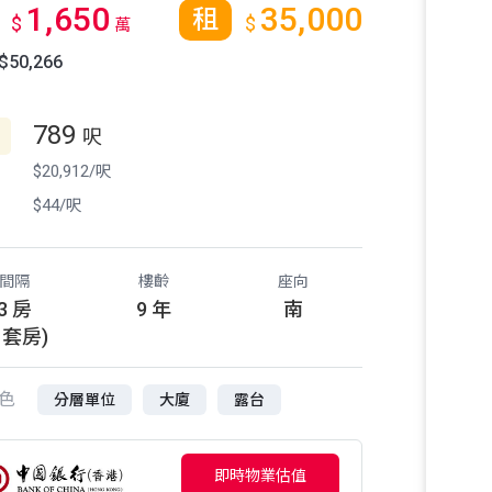
1,650
35,000
租
$
$
萬
50,266
789
呎
$20,912/呎
$44/呎
間隔
樓齡
座向
3 房
9 年
南
1 套房)
色
分層單位
大廈
露台
即時物業估值