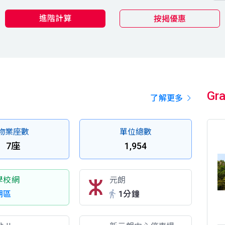
進階計算
按揭優惠
Gr
了解更多
物業座數
單位總數
7座
1,954
學校網
元朗
朗區
1分鐘