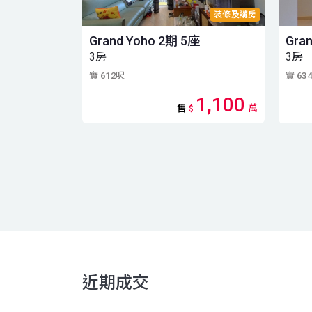
裝修及講房
Grand Yoho 2期 5座
Gra
3房
3房
實 612呎
實 63
1,100
萬
售
$
近期成交