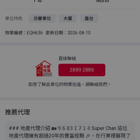
1 年
North
單位特色
分層單位
大廈
露台
物業編號：EQH636 · 更新日期：2026-08-10
直接聯絡
2889 2886
如想了解此單位的物業估值，請聯絡我們。
推薦代理
### 地產代理介紹 🏡 𝟡 𝟞 𝟘𝟛 𝟙 𝟟 𝟙 𝟜 Super Chan 這位
地產代理擁有超過20年的豐富經驗 🎉，在行業裡展現了