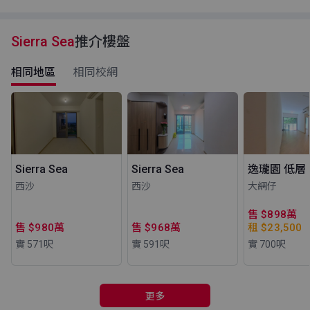
Sierra Sea
推介樓盤
相同地區
相同校網
Sierra Sea
Sierra Sea
逸瓏園 低層 
西沙
西沙
大網仔
售 $898萬
售 $980萬
售 $968萬
租 $23,500
實 571
呎
實 591
呎
實 700
呎
更多