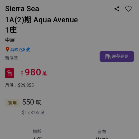
Sierra Sea

1A(2)期 Aqua Avenue
1座
中層

海映路8號
屋苑專頁
新鴻基
980
售
$
萬
月供：$29,855
550
呎
實用
$17,818/呎
樓齡
座向