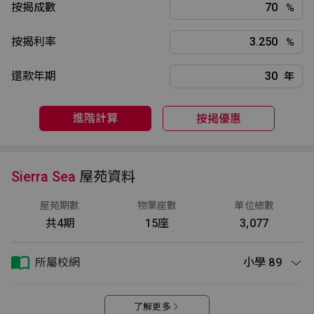
按揭成數
%
按揭利率
%
還款年期
年
進階計算
按揭優惠
Sierra Sea
屋苑資料
屋苑期數
物業座數
單位總數
共4期
15座
3,077
所屬校網
小學 89
了解更多