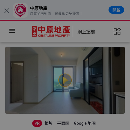
中原地產
開啟
×
盡覽全港筍盤，會員享更多優惠！
網上搵樓
VR
相片
平面圖
Google 地圖