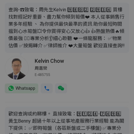
查詢-☎致電：周先生Kelvin 9️⃣8️⃣0️⃣2️⃣ 2️⃣9️⃣3️⃣4️⃣ 買樓
找對經記好重要、盡力幫你傾到筍價❤️ 本人從事銷售行
業多年經驗 、 為你提供最快最準的資訊 助你最短時間
搵到心水筍盤💥令你買得安心又放心👍 👍熟盤熟價🔥傾
價最強 💁‍♂️專業分析👂細心聆聽 ❤️一條龍服務： ✅️物業
估價 ✅️按揭轉介 ✅️律師推介 ❤️大量筍盤 歡迎直接查詢‼️
Kelvin Chow
周嘉榮
E-485755
Whatsapp
歡迎查詢或約睇樓。 直接致電：9️⃣1️⃣2️⃣4️⃣-7️⃣4️⃣9️⃣6️⃣
黃生Benny 超過十年以上從事地產服務行業經驗 能為閣
下提供： ✅即時筍盤（各區新盤或二手樓盤) ✅專業分