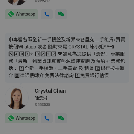
S-699247
Whatsapp
🔴專營各區全新一手樓盤及新界東各屋苑二手租賃/買賣
按個Whatapp 或者 隨時來電 CRYSTAL 陳小姐* *📲
5️⃣4️⃣0️⃣7️⃣⭐️-0️⃣2️⃣5️⃣7️⃣ 💖誠意為您提供「最好」專業服
務「最新」物業資訊真實盤源歡迎查詢 及預約 ✅業務包
括： 1️⃣全新一手樓盤、二手買賣 及 租賃 2️⃣銀行按揭轉
介 3️⃣律師樓轉介 免費法律諮詢 4️⃣免費銀行估價
Crystal Chan
陳沅湘
S-553535
Whatsapp