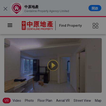
中原地產
開啟
×
Centaline Property Agency Limited
Find Property
VR
Video
Photo
Floor Plan
Aerial VR
Street View
Map