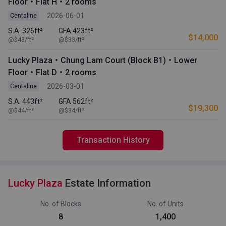
Floor・Flat H・2 rooms
2026-06-01
Centaline
S.A. 326ft²
GFA 423ft²
$14,000
@$43/ft²
@$33/ft²
Lucky Plaza・Chung Lam Court (Block B1)・Lower
Floor・Flat D・2 rooms
2026-03-01
Centaline
S.A. 443ft²
GFA 562ft²
$19,300
@$44/ft²
@$34/ft²
Transaction History
Lucky Plaza
Estate Information
No. of Blocks
No. of Units
8
1,400