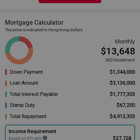
Mortgage Calculator
The price is indicated in Hong Kong dollars.
Monthly
$13,648
360 Instalment
Down Payment
$1,344,000
Loan Amount
$3,136,000
Total Interest Payable
$1,777,303
Stamp Duty
$67,200
Total Repayment
$4,913,303
Income Requirement
$27,728
Based on DTI ratio