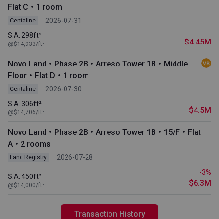
Flat C・1 room
2026-07-31
Centaline
S.A. 298ft²
$4.45M
@$14,933/ft²
Novo Land・Phase 2B・Arreso Tower 1B・Middle
Floor・Flat D・1 room
2026-07-30
Centaline
S.A. 306ft²
$4.5M
@$14,706/ft²
Novo Land・Phase 2B・Arreso Tower 1B・15/F・Flat
A・2 rooms
2026-07-28
Land Registry
-3%
S.A. 450ft²
$6.3M
@$14,000/ft²
Transaction History