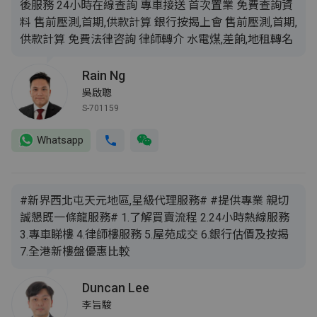
後服務 24小時在線查詢 專車接送 首次置業 免費查詢資
料 售前壓測,首期,供款計算 銀行按揭上會 售前壓測,首期,
供款計算 免費法律咨詢 律師轉介 水電煤,差餉,地租轉名
Rain Ng
吳啟聰
S-701159
Whatsapp
#新界西北屯天元地區,星級代理服務# #提供專業 親切
誠懇既一條龍服務# 1.了解買賣流程 2.24小時熱線服務
3.專車睇樓 4.律師樓服務 5.屋苑成交 6.銀行估價及按揭
7.全港新樓盤優惠比較
Duncan Lee
李旨駿