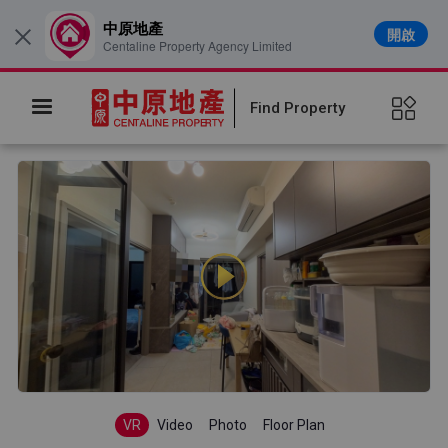
中原地產
開啟
×
Centaline Property Agency Limited
Find Property
VR
Video
Photo
Floor Plan