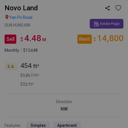
Novo Land


Yan Po Road
Estate Page
SUN HUNG KAI
4.48
14,800
Sell
Rent
$
$
M
Monthly：$13,648
454
ft²
S.A.
$9,867/ft²
$32/ft²
Direction
NW
Features
Simplex
Apartment