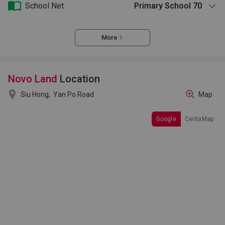
School Net
Primary School 70
More
Novo Land
Location

Siu Hong,
Yan Po Road
Map
Google
CentaMap