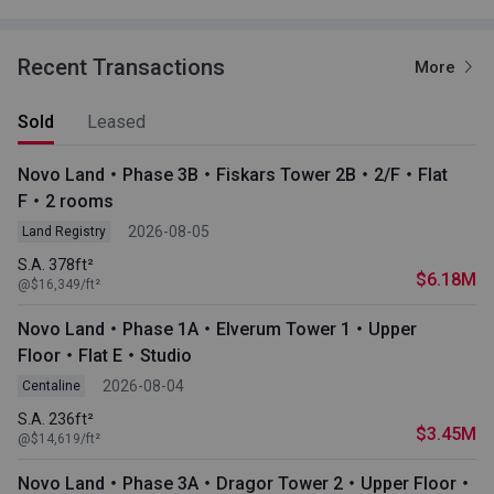
Recent Transactions
More
Sold
Leased
Novo Land・Phase 3B・Fiskars Tower 2B・2/F・Flat
F・2 rooms
2026-08-05
Land Registry
S.A. 378ft²
$6.18M
@$16,349/ft²
Novo Land・Phase 1A・Elverum Tower 1・Upper
Floor・Flat E・Studio
2026-08-04
Centaline
S.A. 236ft²
$3.45M
@$14,619/ft²
Novo Land・Phase 3A・Dragor Tower 2・Upper Floor・