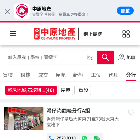
中原地產
開啟
×
盡覽全港筍盤，會員享更多優惠！
網上搵樓
地圖
買樓
租樓
成交
屋苑
新盤
車位
代理
分行
堅尼地城,石塘咀...(46)
屋苑
重設
灣仔尚翹峰分行A組
香港灣仔皇后大道東71至73號大東大
廈地下

2573 8313