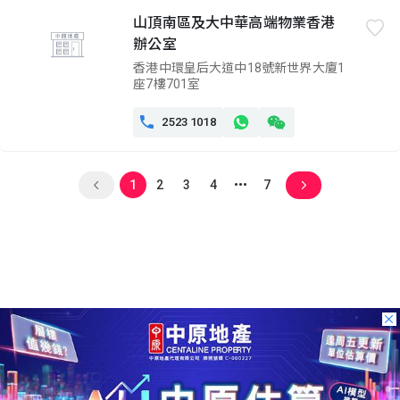
山頂南區及大中華高端物業香港
辦公室
香港中環皇后大道中18號新世界大廈1
座7樓701室

2523 1018
1
2
3
4
7