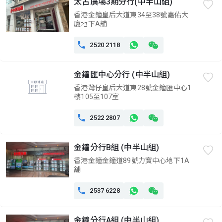
太古廣場3期分行(中半山組)
香港金鐘皇后大道東34至38號嘉佑大
廈地下A舖

2520 2118
金鐘匯中心分行 (中半山組)
香港灣仔皇后大道東28號金鐘匯中心1
樓105至107室

2522 2807
金鐘分行B組 (中半山組)
香港金鐘金鐘道89號力寶中心地下1A
舖

2537 6228
金鐘分行A組 (中半山組)