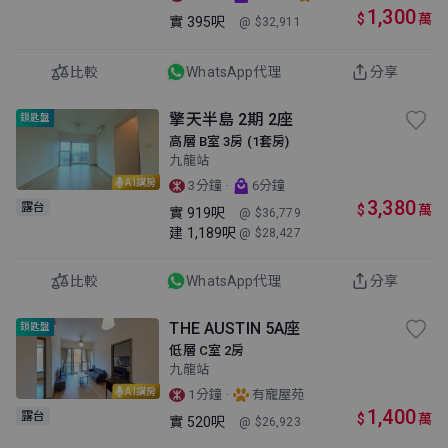
1,300
$
萬
實
395呎
@ $32,911
比較
WhatsApp代理
分享
擎天半島 2期 2座
鎖匙盤
高層 B室 3房 (1套房)
九龍站
AI講房
·
3分鐘
6分鐘
3,380
露台
$
萬
實
919呎
@ $36,779
建
1,189呎
@ $28,427
比較
WhatsApp代理
分享
THE AUSTIN 5A座
鎖匙盤
低層 C室 2房
九龍站
AI講房
·
1分鐘
有寵屋苑
1,400
露台
$
萬
實
520呎
@ $26,923