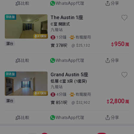
比較
WhatsApp代理
分享
The Austin 1座
鎖匙盤
C室 開放式
九龍站
AI講房
·
1分鐘
有寵屋苑
950
露台
$
萬
實
378呎
@ $25,132
比較
WhatsApp代理
分享
Grand Austin 5座
鎖匙盤
低層 C室 3房 (1套房)
九龍站
AI講房
·
4分鐘
有寵屋苑
2,800
露台
$
萬
實
851呎
@ $32,902
比較
WhatsApp代理
分享