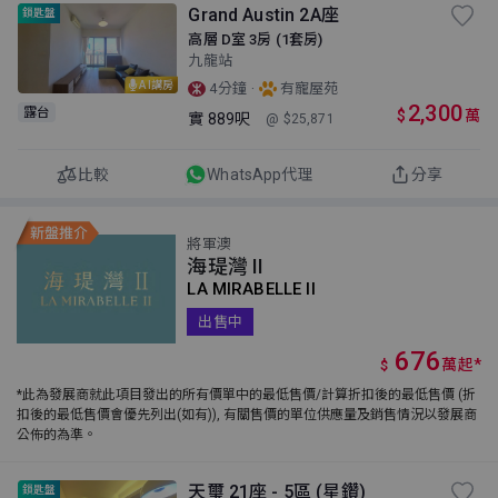
Grand Austin 2A座
鎖匙盤
高層 D室 3房 (1套房)
九龍站
AI講房
·
4分鐘
有寵屋苑
2,300
露台
$
萬
實
889呎
@ $25,871
比較
WhatsApp代理
分享
將軍澳
海瑅灣 II
LA MIRABELLE II
出售中
676
萬
起
*
$
*此為發展商就此項目發出的所有價單中的最低售價/計算折扣後的最低售價 (折
扣後的最低售價會優先列出(如有)), 有關售價的單位供應量及銷售情況以發展商
公佈的為準。
天璽 21座 - 5區 (星鑽)
鎖匙盤