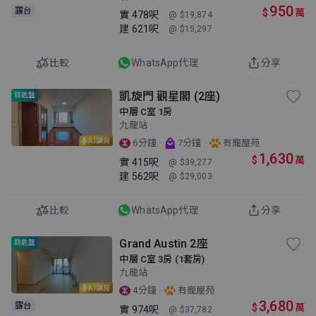
950
露台
$
萬
實
478呎
@ $19,874
建
621呎
@ $15,297
比較
WhatsApp代理
分享
凱旋門 觀星閣 (2座)
鎖匙盤
中層 C室 1房
九龍站
AI講房
·
·
6分鐘
7分鐘
有寵屋苑
1,630
$
萬
實
415呎
@ $39,277
建
562呎
@ $29,003
比較
WhatsApp代理
分享
Grand Austin 2座
鎖匙盤
中層 C室 3房 (1套房)
九龍站
AI講房
·
4分鐘
有寵屋苑
3,680
露台
$
萬
實
974呎
@ $37,782