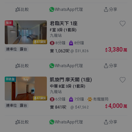
比較
WhatsApp代理
分享
君臨天下 1座
獨家
F室 3房 (1套房)
九龍站
AI講房
·
8分鐘
8分鐘
3,380
連車位
露台
$
萬
實
1,062呎
@ $31,826
比較
WhatsApp代理
分享
凱旋門 摩天閣 (1座)
鎖匙盤
中層 B室 3房 (1套房)
九龍站
AI講房
·
·
6分鐘
7分鐘
有寵屋苑
4,000
連車位
露台
$
萬
實
841呎
@ $47,562
比較
WhatsApp代理
分享