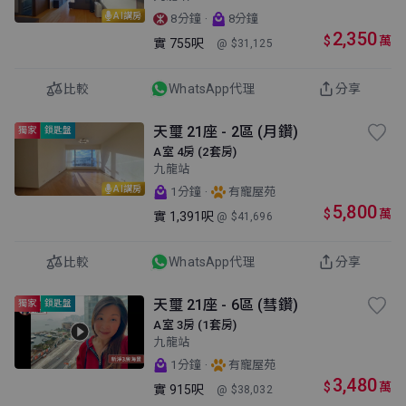
AI講房
·
8分鐘
8分鐘
2,350
$
萬
實
755呎
@ $31,125
比較
WhatsApp代理
分享
天璽 21座 - 2區 (月鑽)
獨家
鎖匙盤
A室 4房 (2套房)
九龍站
AI講房
·
1分鐘
有寵屋苑
5,800
$
萬
實
1,391呎
@ $41,696
比較
WhatsApp代理
分享
天璽 21座 - 6區 (彗鑽)
獨家
鎖匙盤
A室 3房 (1套房)
九龍站
·
1分鐘
有寵屋苑
3,480
$
萬
實
915呎
@ $38,032