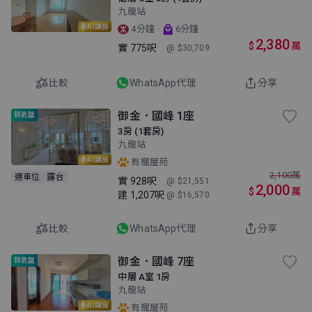
九龍站
AI講房
·
4分鐘
6分鐘
2,380
$
萬
實
775呎
@ $30,709
比較
WhatsApp代理
分享
御金．國峰 1座
鎖匙盤
3房 (1套房)
九龍站
AI講房
有寵屋苑
2,100
萬
連車位
露台
實
928呎
@ $21,551
2,000
$
萬
建
1,207呎
@ $16,570
比較
WhatsApp代理
分享
御金．國峰 7座
鎖匙盤
中層 A室 1房
九龍站
AI講房
有寵屋苑