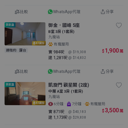
比較
WhatsApp代理
分享
御金．國峰 5座
鎖匙盤
B室 3房 (1套房)
九龍站
AI講房
有寵屋苑
1,900
連租約
露台
$
萬
實
984呎
@ $19,308
建
1,281呎
@ $14,832
比較
WhatsApp代理
分享
凱旋門 觀星閣 (2座)
鎖匙盤
中層 A室 3房 (1套房)
九龍站
AI講房
·
·
6分鐘
7分鐘
有寵屋苑
3,500
$
萬
實
871呎
@ $40,183
建
1,173呎
@ $29,838