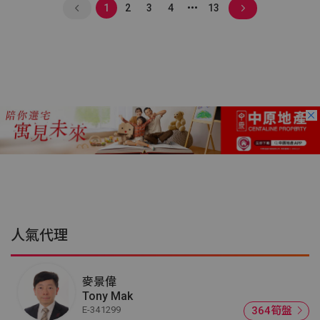
1
2
3
4
13
人氣代理
麥景偉
Tony Mak
E-341299
364筍盤