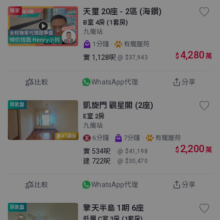
天璽 20座 - 2區 (海鑽)
獨家
B室 4房 (1套房)
九龍站
·
1分鐘
有寵屋苑
4,280
$
萬
實
1,128呎
@ $37,943
比較
WhatsApp代理
分享
凱旋門 觀星閣 (2座)
鎖匙盤
E室 2房
九龍站
AI講房
·
·
6分鐘
7分鐘
有寵屋苑
2,200
$
萬
實
534呎
@ $41,198
建
722呎
@ $30,470
比較
WhatsApp代理
分享
擎天半島 1期 6座
鎖匙盤
低層 C室 3房 (1套房)