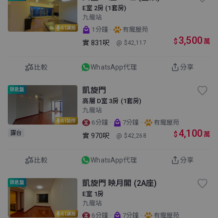
E室 2房 (1套房)
九龍站
AI講房
·
1分鐘
有寵屋苑
3,500
$
萬
實
831呎
@ $42,117
比較
WhatsApp代理
分享
凱旋門
鎖匙盤
高層 D室 3房 (1套房)
九龍站
AI裝修
·
·
6分鐘
7分鐘
有寵屋苑
4,100
露台
$
萬
實
970呎
@ $42,268
比較
WhatsApp代理
分享
凱旋門 映月閣 (2A座)
鎖匙盤
E室 1房
九龍站
AI講房
·
·
6分鐘
7分鐘
有寵屋苑