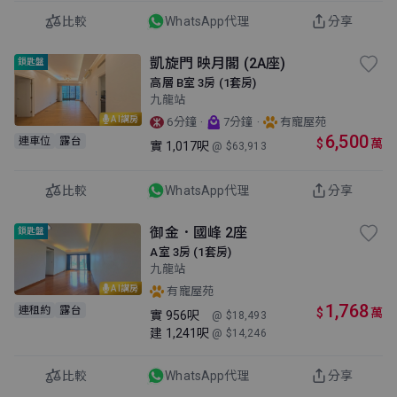
比較
WhatsApp代理
分享
凱旋門 映月閣 (2A座)
鎖匙盤
高層 B室 3房 (1套房)
九龍站
AI講房
·
·
6分鐘
7分鐘
有寵屋苑
6,500
連車位
露台
$
萬
實
1,017呎
@ $63,913
比較
WhatsApp代理
分享
御金．國峰 2座
鎖匙盤
A室 3房 (1套房)
九龍站
AI講房
有寵屋苑
1,768
連租約
露台
$
萬
實
956呎
@ $18,493
建
1,241呎
@ $14,246
比較
WhatsApp代理
分享