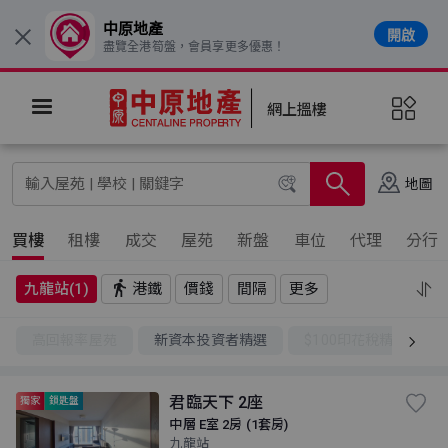
中原地產
開啟
×
盡覽全港筍盤，會員享更多優惠！
網上搵樓
地圖
買樓
租樓
成交
屋苑
新盤
車位
代理
分行
九龍站(1)
港鐵
價錢
間隔
更多
高回報率屋苑
新資本投資者精選
$100印花稅精選
君臨天下 2座
獨家
鎖匙盤
中層 E室 2房 (1套房)
九龍站