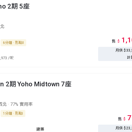
oho 2期 5座
北
1,
售
$
6分鐘 · 形點II
月供 $33
計
,973
/呎
wn 2期 Yoho Midtown 7座
西北
·
77% 實用率
1分鐘 · 形點I
7
售
$
月供 $23
建築