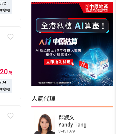
,372・
算按揭
20
萬
,934・
算按揭
人氣代理
鄧淑文
Yandy Tang
S-451079