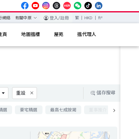
行網絡
有關中原
登入/註冊
繁
HKD
ft²
主頁
地圖搵樓
屋苑
搵代理人
儲存搜尋
重設
精選
豪宅精選
最高七成按揭
董事推介
九成按揭