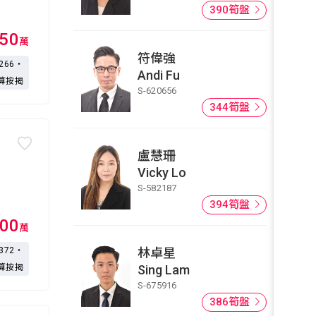
390筍盤
650
萬
符偉強
,266・
Andi Fu
算按揭
S-620656
344筍盤
盧慧珊
Vicky Lo
S-582187
394筍盤
00
萬
,372・
林卓星
算按揭
Sing Lam
S-675916
386筍盤