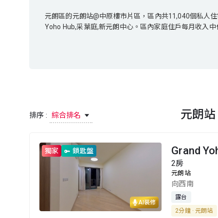
元朗區的元朗站@中原樓市片區，區內共11,040個私人住宅單位，涉及人
元朗區的元朗站@中原樓市片區，區內共11,040個私人住宅單位，
Yoho Hub,采葉庭,新元朗中心。區內家庭住戶每月收入中位數
Yoho Hub,采葉庭,新元朗中心。區內家庭住戶每月收入中位數
元朗
排序 :
綜合排名
Grand Yo
獨家
鎖匙盤
2房
元朗站
向西南
露台
AI裝修
2分鐘 · 元朗站