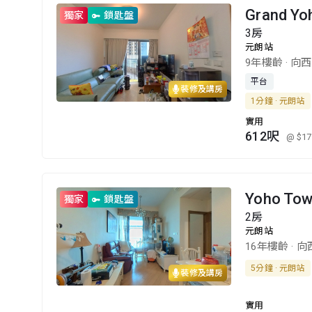
Grand Y
獨家
鎖匙盤
3房
元朗站
9年樓齡
·
向西
平台
裝修及講房
1分鐘 · 元朗站
實用
612呎
@ $17
Yoho To
獨家
鎖匙盤
2房
元朗站
16年樓齡
·
向
5分鐘 · 元朗站
裝修及講房
實用