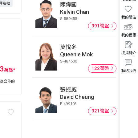
算按揭
陳偉國
Kelvin Chan
我的關注
S-589455
391筍盤
我的優惠
莫悅冬
按揭轉介
Queenie Mok
S-484500
3
122筍盤
萬
起
*
聯絡我們
展商公佈的
張振威
David Cheung
E-499103
321筍盤