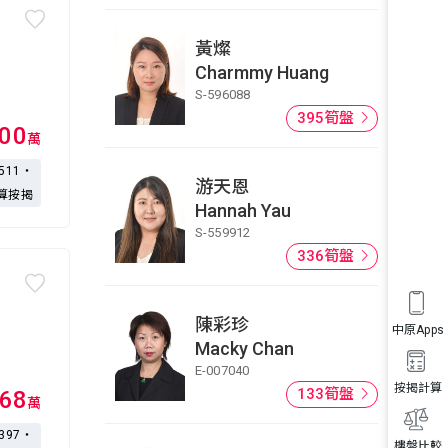
黃燦
Charmmy Huang
S-596088
395筍盤
100
萬
,511・
游天恩
算按揭
Hannah Yau
S-559912
336筍盤
陳彩珍
中原Apps
Macky Chan
E-007040
按揭計算
133筍盤
68
萬
,397・
樓盤比較