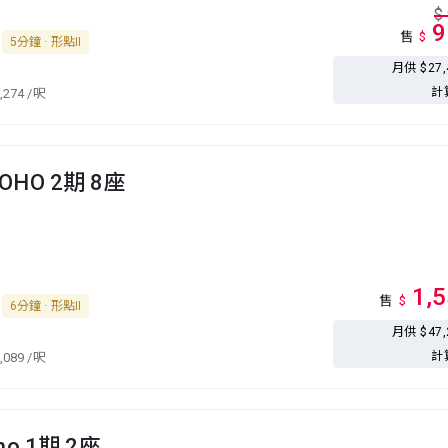
$
9
售
$
5分鐘 · 形點II
月供 $27
計
,274
/呎
YOHO 2期 8座
1,
售
$
6分鐘 · 形點II
月供 $47
計
,089
/呎
oho 1期 2座