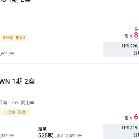
$
8
售
$
5分鐘 · 形點II
月供 $26
計
,692
/呎
OWN 1期 2座
西南
·
75% 實用率
5分鐘 · 形點I
6
售
$
月供 $19
建築
525呎
計
,539
/呎
@ $12,380
/呎