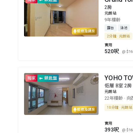
2房
元朗站
9年樓齡
露台
泳池
裝修及講房
2分鐘 · 元朗站
實用
520呎
@ $16
YOHO T
獨家
鎖匙盤
低層 B室 2房
元朗站
22年樓齡
·
向
10分鐘 · 元朗站
裝修及講房
實用
393呎
@ $16