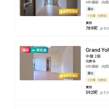
9年樓齡
·
向南
露台
裝修及講房
1分鐘 · 元朗站
實用
789呎
@ $20
Grand Y
獨家
鎖匙盤
中層 2房
元朗站
9年樓齡
·
向西
露台
裝修及講房
2分鐘 · 元朗站
實用
592呎
@ $13