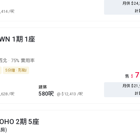
月供 $24
計
,414
/呎
OWN 1期 1座
西北
·
75% 實用率
5分鐘 · 形點I
7
售
$
月供 $21
建築
580呎
計
,628
/呎
@ $12,413
/呎
YOHO 2期 5座
套房)