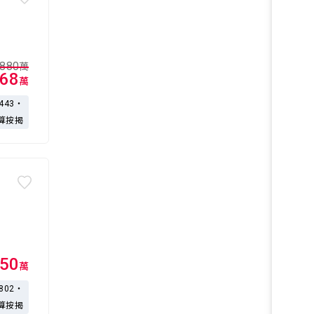
880
萬
68
萬
,443・
算按揭
50
萬
,802・
算按揭