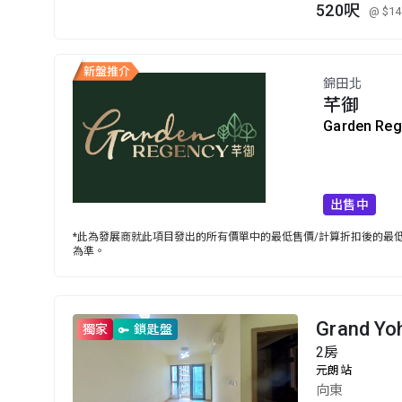
520呎
@ $14
錦田北
芊御
Garden Re
出售中
*此為發展商就此項目發出的所有價單中的最低售價/計算折扣後的最低售
為準。
Grand Yo
獨家
鎖匙盤
2房
元朗站
向東