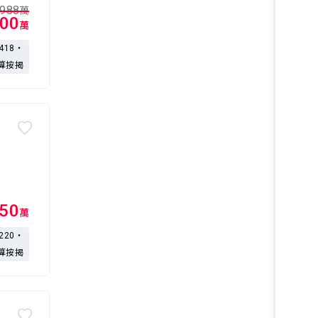
988
萬
00
萬
,418・
算按揭
550
萬
,220・
算按揭