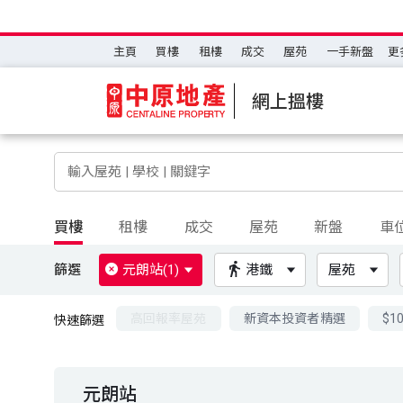
主頁
買樓
租樓
成交
屋苑
一手新盤
更
網上搵樓
買樓
租樓
成交
屋苑
新盤
車
篩選
元朗站(1)
港鐵
屋苑
高回報率屋苑
新資本投資者精選
$1
快速篩選
元朗站