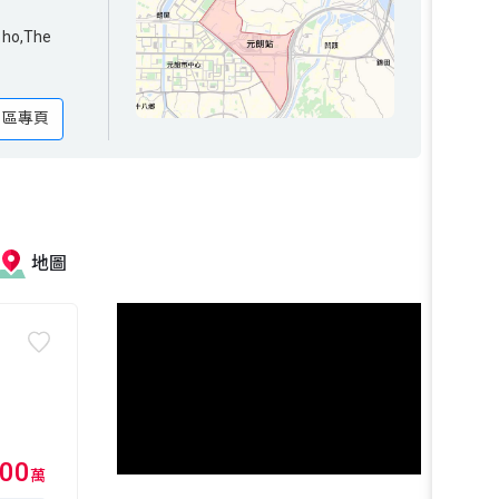
he
o,The
地區專頁
地圖
00
萬