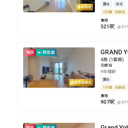
露台
泳池
AI裝修
2分鐘 · 元朗站
實用
521呎
@ $17
GRAND 
獨家
鎖匙盤
4房 (1套房)
元朗站
9年樓齡
露台
裝修及講房
1分鐘 · 元朗站
實用
907呎
@ $17
Grand Y
獨家
鎖匙盤