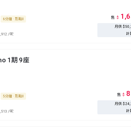
1,
售
$
6分鐘 · 形點II
月供 $50
計
,912
/呎
oho 1期 9座
8
售
$
5分鐘 · 形點II
月供 $24
計
,513
/呎