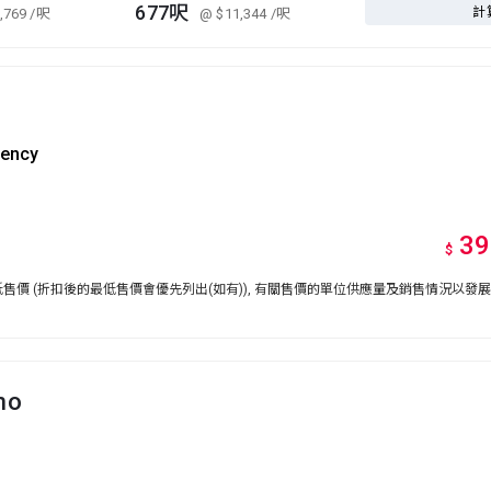
677呎
計
,769
/呎
@ $11,344
/呎
gency
39
$
價 (折扣後的最低售價會優先列出(如有)), 有關售價的單位供應量及銷售情況以發
ho