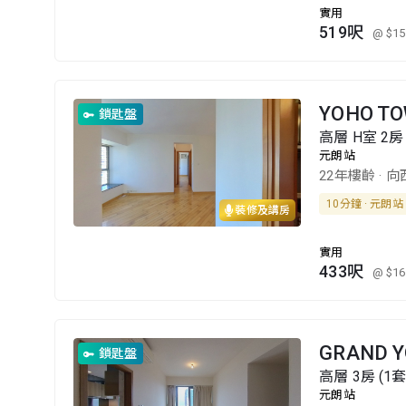
實用
519呎
@ $15
YOHO T
鎖匙盤
高層 H室 2房
元朗站
22年樓齡
·
向
10分鐘 · 元朗站
裝修及講房
實用
433呎
@ $16
GRAND 
鎖匙盤
高層 3房 (1
元朗站