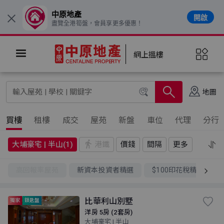
中原地產
開啟
×
盡覽全港筍盤，會員享更多優惠！
網上搵樓
地圖
買樓
租樓
成交
屋苑
新盤
車位
代理
分行
大埔豪宅 | 半山(1)
港鐵
價錢
間隔
更多
高回報率屋苑
新資本投資者精選
$100印花稅精選
比華利山別墅
獨家
鎖匙盤
洋房 5房 (2套房)
大埔豪宅 | 半山