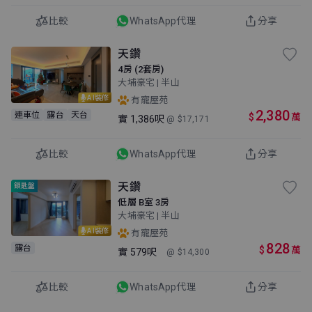
比較
WhatsApp代理
分享
天鑽
4房 (2套房)
大埔豪宅 | 半山
AI裝修
有寵屋苑
2,380
連車位
露台
天台
$
萬
實
1,386呎
@ $17,171
比較
WhatsApp代理
分享
天鑽
鎖匙盤
低層 B室 3房
大埔豪宅 | 半山
AI裝修
有寵屋苑
828
露台
$
萬
實
579呎
@ $14,300
比較
WhatsApp代理
分享