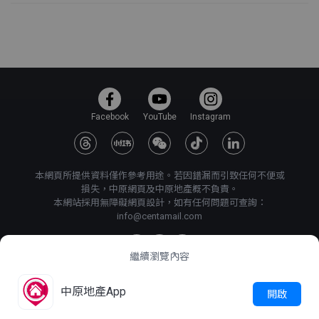
Facebook
YouTube
Instagram
本網頁所提供資料僅作參考用途。若因錯漏而引致任何不便或
損失，中原網頁及中原地產概不負責。
本網站採用無障礙網頁設計，如有任何問題可查詢：
info@centamail.com
繼續瀏覽內容
©
2026
中原地產代理有限公司 版權所有・
牌照號碼 C-000227
中原地產App
開啟
中原集團管理有限公司