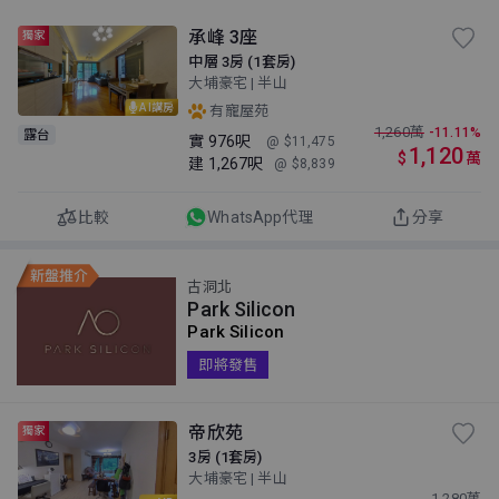
承峰 3座
獨家
中層 3房 (1套房)
大埔豪宅 | 半山
AI講房
有寵屋苑
1,260
萬
-11.11%
露台
實
976呎
@ $11,475
1,120
$
萬
建
1,267呎
@ $8,839
比較
WhatsApp代理
分享
古洞北
Park Silicon
Park Silicon
即將發售
帝欣苑
獨家
3房 (1套房)
大埔豪宅 | 半山
1,280
萬