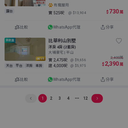
有寵屋苑
730
露台
$
萬
實
525呎
@ $13,904
比較
WhatsApp代理
分享
比華利山別墅
鎖匙盤
洋房 4房 (2套房)
大埔豪宅 | 半山
2,400
萬
VR
實
2,475呎
@ $9,656
2,390
$
萬
建
4,000呎
天台
平台
洋房
車房
@ $5,975
比較
WhatsApp代理
分享
1
2
3
4
12