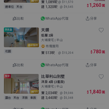
VR
實
1,089呎
@ $11,570
1,260
$
萬
建
1,320呎
連車位
天台
@ $9,545
比較
WhatsApp代理
分享
天鑽
鎖匙盤
低層 2房
大埔豪宅 | 半山
AI裝修
有寵屋苑
780
花園
$
萬
實
513呎
@ $15,204
比較
WhatsApp代理
分享
比華利山別墅
獨家
洋房 4房 (2套房)
大埔豪宅 | 半山
1,840
$
萬
VR
實
2,034呎
@ $9,046
建
3,440呎
露台
天台
洋房
車房
@ $5,348