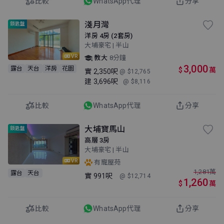
比較
WhatsApp代理
分享
淺月灣
鎖匙盤
洋房 4房 (2套房)
大埔豪宅 | 半山
VR
教大
8分鐘
3,000
露台
天台
洋房
花園
$
萬
實
2,350呎
@ $12,765
建
3,696呎
@ $8,116
比較
WhatsApp代理
分享
大埔寶馬山
鎖匙盤
高層 3房
大埔豪宅 | 半山
VR
有寵屋苑
1,281
萬
露台
天台
實
991呎
@ $12,714
1,260
$
萬
比較
WhatsApp代理
分享