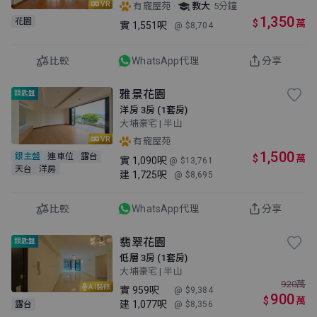
VR
·
有寵屋苑
教大
5分鐘
1,350
花園
$
萬
實
1,551呎
@ $8,704
比較
WhatsApp代理
分享
雅景花園
鎖匙盤
洋房 3房 (1套房)
大埔豪宅 | 半山
VR
有寵屋苑
1,500
銀主盤
連車位
露台
$
萬
實
1,090呎
@ $13,761
天台
洋房
建
1,725呎
@ $8,695
比較
WhatsApp代理
分享
翡翠花園
鎖匙盤
低層 3房 (1套房)
大埔豪宅 | 半山
920
萬
AI裝修
實
959呎
@ $9,384
900
$
萬
建
1,077呎
露台
@ $8,356