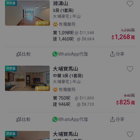
滌濤山
鎖匙盤
3房 (1套房)
大埔豪宅 | 半山
AI裝修
有寵屋苑
1,280
萬
實
1,098呎
@ $11,548
1,268
$
萬
建
1,460呎
@ $8,684
比較
WhatsApp代理
分享
大埔寶馬山
鎖匙盤
中層 3房 (1套房)
大埔豪宅 | 半山
AI裝修
有寵屋苑
840
萬
實
750呎
@ $11,000
825
$
萬
建
946呎
@ $8,720
比較
WhatsApp代理
分享
大埔寶馬山
鎖匙盤