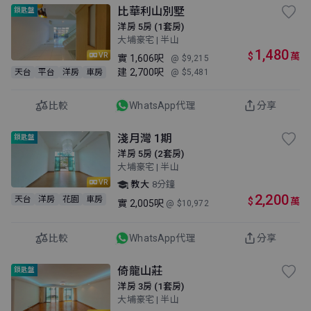
比華利山別墅
鎖匙盤
洋房 5房 (1套房)
大埔豪宅 | 半山
1,480
$
萬
VR
實
1,606呎
@ $9,215
建
2,700呎
天台
平台
洋房
車房
@ $5,481
比較
WhatsApp代理
分享
淺月灣 1期
鎖匙盤
洋房 5房 (2套房)
大埔豪宅 | 半山
VR
教大
8分鐘
2,200
天台
洋房
花園
車房
$
萬
實
2,005呎
@ $10,972
比較
WhatsApp代理
分享
倚龍山莊
鎖匙盤
洋房 3房 (1套房)
大埔豪宅 | 半山