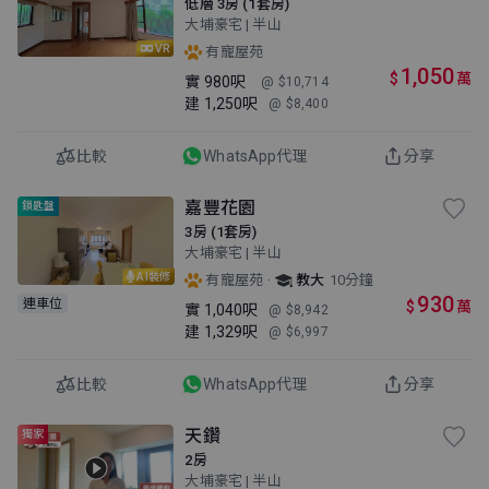
低層 3房 (1套房)
大埔豪宅 | 半山
VR
有寵屋苑
1,050
$
萬
實
980呎
@ $10,714
建
1,250呎
@ $8,400
比較
WhatsApp代理
分享
嘉豐花園
鎖匙盤
3房 (1套房)
大埔豪宅 | 半山
AI裝修
·
有寵屋苑
教大
10分鐘
930
連車位
$
萬
實
1,040呎
@ $8,942
建
1,329呎
@ $6,997
比較
WhatsApp代理
分享
天鑽
獨家
2房
大埔豪宅 | 半山