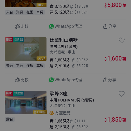
5,800
$
萬
VR
實
3,130呎
@ $18,530
建
5,123呎
天台
洋房
花園
車房
@ $11,321
比較
WhatsApp代理
分享
比華利山別墅
獨家
鎖匙盤
洋房 4房 (1套房)
大埔豪宅 | 半山
1,600
$
萬
VR
實
1,606呎
@ $9,962
建
2,700呎
天台
平台
洋房
車房
@ $5,925
比較
WhatsApp代理
分享
承峰 3座
獨家
鎖匙盤
中層 FULHAM 3房 (2套房)
大埔豪宅 | 半山
AI講房
有寵屋苑
1,850
露台
$
萬
實
1,665呎
@ $11,111
建
2,153呎
@ $8,592