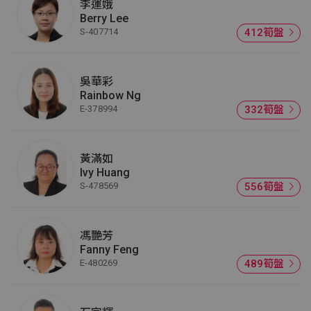
李運娥
Berry Lee
S-407714
412筍盤
吳華彩
Rainbow Ng
E-378994
332筍盤
黃滿如
Ivy Huang
S-478569
556筍盤
馮艷芳
Fanny Feng
E-480269
489筍盤