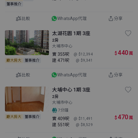
董事推介
比較
WhatsApp代理
分享
太湖花園 1期 3座
2房
大埔市中心
440
$
萬
實
355呎
@ $12,394
建
471呎
廳大房大
董事推介
@ $9,341
比較
WhatsApp代理
分享
大埔中心 1期 3座
2房
大埔市中心
7分鐘
470
廳大房大
董事推介
$
萬
實
409呎
@ $11,491
建
551呎
@ $8,529