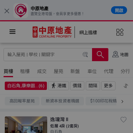
中原地產
開啟
×
盡覽全港筍盤，會員享更多優惠！
網上搵樓
地圖
買樓
租樓
成交
屋苑
新盤
車位
代理
分行
白石角,康樂園...(6)
港鐵
價錢
間隔
更多
高回報率屋苑
新資本投資者精選
$100印花稅精選
逸瓏灣 II
低層 4房 (2套房)
白石角