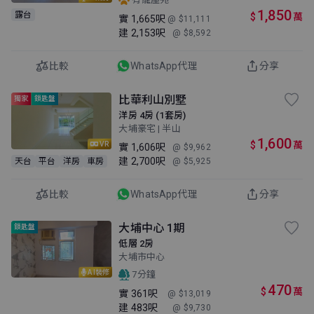
1,850
露台
$
萬
實
1,665呎
@ $11,111
建
2,153呎
@ $8,592
比較
WhatsApp代理
分享
比華利山別墅
獨家
鎖匙盤
洋房 4房 (1套房)
大埔豪宅 | 半山
1,600
$
萬
VR
實
1,606呎
@ $9,962
建
2,700呎
天台
平台
洋房
車房
@ $5,925
比較
WhatsApp代理
分享
大埔中心 1期
鎖匙盤
低層 2房
大埔市中心
AI裝修
7分鐘
470
$
萬
實
361呎
@ $13,019
建
483呎
@ $9,730