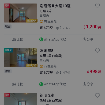
逸瓏灣 II 大廈10座
獨家
低層 2房
白石角
AI講房
有寵屋苑
1,200
花園
$
萬
實
679呎
@ $17,673
比較
WhatsApp代理
分享
逸瓏灣8
鎖匙盤
高層 3房 (1套房)
白石角
AI裝修
有寵屋苑
998
露台
$
萬
實
677呎
@ $14,741
比較
WhatsApp代理
分享
朗濤 3座
獨家
低層 3房 (2套房)