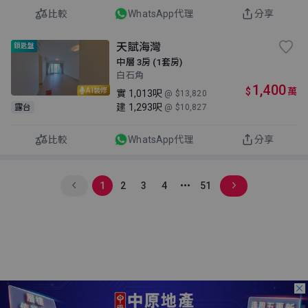
比較
WhatsApp代理
分享
天賦海灣
鎖匙盤
中層 3房 (1套房)
白石角
1,400
$
萬
AI裝修
實
1,013呎
@ $13,820
建
1,293呎
露台
@ $10,827
比較
WhatsApp代理
分享
1
2
3
4
51