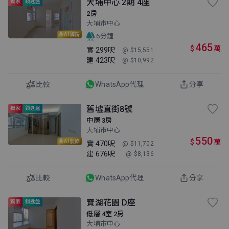
大埔中心 2期 4座
獨家
鎖匙盤
2房
大埔市中心
AI講房
6分鐘
465
$
萬
實
299呎
@ $15,551
建
423呎
@ $10,992
比較
WhatsApp代理
分享
舊墟直街8號
獨家
鎖匙盤
中層 3房
大埔市中心
550
$
萬
AI裝修
實
470呎
@ $11,702
建
676呎
@ $8,136
比較
WhatsApp代理
分享
寶湖花園 D座
獨家
鎖匙盤
低層 4室 2房
大埔市中心