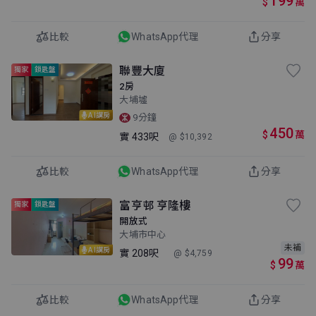
199
$
萬
比較
WhatsApp代理
分享
聯豐大廈
獨家
鎖匙盤
2房
大埔墟
AI講房
9分鐘
450
$
萬
實
433呎
@ $10,392
比較
WhatsApp代理
分享
富亨邨 亨隆樓
獨家
鎖匙盤
開放式
大埔市中心
未補
AI講房
實
208呎
@ $4,759
99
$
萬
比較
WhatsApp代理
分享