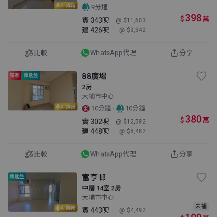
AI講房
9分鐘
398
$
萬
實
343呎
@ $11,603
建
426呎
@ $9,342
比較
WhatsApp代理
分享
88廣場
獨家
鎖匙盤
2房
大埔市中心
AI講房
·
10分鐘
10分鐘
380
$
萬
實
302呎
@ $12,582
建
448呎
@ $8,482
比較
WhatsApp代理
分享
富亨邨
鎖匙盤
中層 14室 2房
大埔市中心
未補
AI裝修
實
443呎
@ $4,492