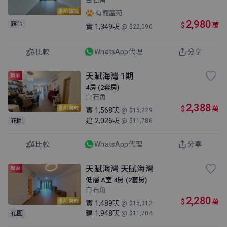
白石角
AI講房
有寵屋苑
2,980
露台
$
萬
實
1,349呎
@ $22,090
比較
WhatsApp代理
分享
天賦海灣 1期
獨家
4房 (2套房)
白石角
2,388
$
萬
AI裝修
實
1,568呎
@ $15,229
建
2,026呎
花園
@ $11,786
比較
WhatsApp代理
分享
天賦海灣 天賦海灣
獨家
低層 A室 4房 (2套房)
白石角
2,280
$
萬
AI裝修
實
1,489呎
@ $15,312
建
1,948呎
花園
@ $11,704