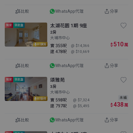
比較
WhatsApp代理
分享
太湖花園 1期 9座
獨家
鎖匙盤
2房
大埔市中心
510
$
萬
AI講房
實
355呎
@ $14,366
建
478呎
@ $10,669
比較
WhatsApp代理
分享
頌雅苑
獨家
鎖匙盤
3房
大埔市中心
未補
AI裝修
實
598呎
@ $7,324
438
$
萬
建
797呎
@ $5,495
比較
WhatsApp代理
分享