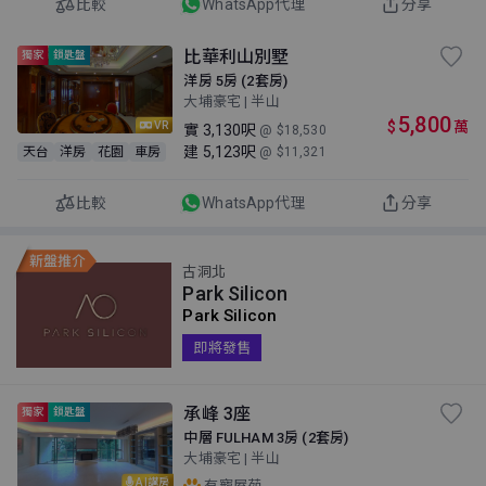
比較
WhatsApp代理
分享
比華利山別墅
獨家
鎖匙盤
洋房 5房 (2套房)
大埔豪宅 | 半山
5,800
$
萬
VR
實
3,130呎
@ $18,530
建
5,123呎
天台
洋房
花園
車房
@ $11,321
比較
WhatsApp代理
分享
古洞北
Park Silicon
Park Silicon
即將發售
承峰 3座
獨家
鎖匙盤
中層 FULHAM 3房 (2套房)
大埔豪宅 | 半山
AI講房
有寵屋苑