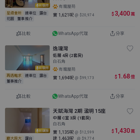
AI裝修
有寵屋苑
3,400
星級會所
連車位
露台
$
萬
實
1,621呎
@ $20,974
花園
董事推介
比較
WhatsApp代理
分享
逸瓏灣
低層 4房 (2套房)
白石角
AI裝修
有寵屋苑
1.68
再遇難求
連車位
露台
$
億
實
1,694呎
@ $99,173
董事推介
比較
WhatsApp代理
分享
天賦海灣 2期 溋玥 15座
中層 C室 3房 (1套房)
白石角
1,430
$
萬
AI講房
實
1,135呎
@ $12,599
建
1,463呎
廳大房大
露台
@ $9,774