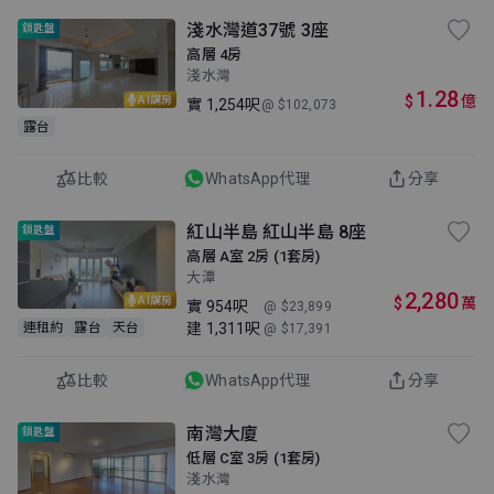
淺水灣道37號 3座
鎖匙盤
高層 4房
淺水灣
1.28
$
億
AI講房
實
1,254呎
@ $102,073
露台
比較
WhatsApp代理
分享
紅山半島 紅山半島 8座
鎖匙盤
高層 A室 2房 (1套房)
大潭
2,280
$
萬
AI講房
實
954呎
@ $23,899
建
1,311呎
連租約
露台
天台
@ $17,391
比較
WhatsApp代理
分享
南灣大廈
鎖匙盤
低層 C室 3房 (1套房)
淺水灣