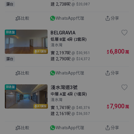
建
2,738呎
露台
@ $20,087
比較
WhatsApp代理
分享
BELGRAVIA
鎖匙盤
低層 B室 4房 (2套房)
淺水灣
6,800
$
萬
AI講房
實
2,197呎
@ $30,951
建
2,790呎
露台
@ $24,372
比較
WhatsApp代理
分享
淺水灣道3號
鎖匙盤
中層 A室 4房 (1套房)
淺水灣
7,900
$
萬
AI講房
實
1,741呎
@ $45,376
建
2,161呎
@ $36,557
比較
WhatsApp代理
分享