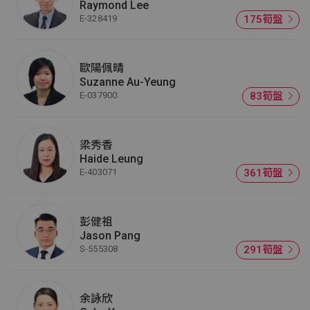
Raymond Lee
E-328419
175筍盤
歐陽佩晴
Suzanne Au-Yeung
E-037900
83筍盤
梁秀香
Haide Leung
E-403071
361筍盤
彭健祖
Jason Pang
S-555308
291筍盤
余詠欣