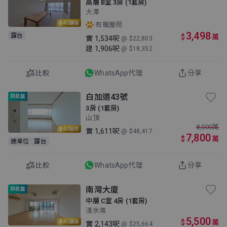
高層 B室 3房 (1套房)
大潭
AI講房
有寵屋苑
3,498
露台
$
萬
實
1,534呎
@ $22,803
建
1,906呎
@ $18,352
比較
WhatsApp代理
分享
白加道43號
鎖匙盤
3房 (1套房)
山頂
8,000
萬
AI裝修
實
1,611呎
@ $48,417
7,800
$
萬
連車位
露台
比較
WhatsApp代理
分享
南灣大廈
鎖匙盤
中層 C室 4房 (1套房)
淺水灣
5,500
$
萬
AI講房
實
2,143呎
@ $25,664