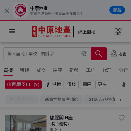
中原地產
開啟
×
盡覽全港筍盤，會員享更多優惠！
網上搵樓
地圖
買樓
租樓
成交
屋苑
新盤
車位
代理
分行
山頂,壽臣山...(9)
港鐵
價錢
間隔
更多
高回報率屋苑
新資本投資者精選
$100印花稅精選
碧麗閣 H座
3房 (1套房)
壽臣山