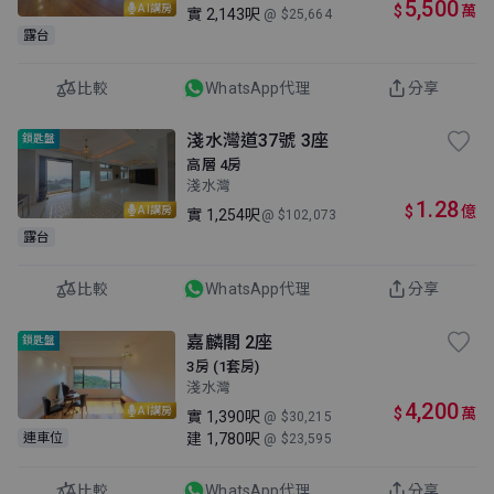
5,500
$
萬
AI講房
實
2,143呎
@ $25,664
露台
比較
WhatsApp代理
分享
淺水灣道37號 3座
鎖匙盤
高層 4房
淺水灣
1.28
$
億
AI講房
實
1,254呎
@ $102,073
露台
比較
WhatsApp代理
分享
嘉麟閣 2座
鎖匙盤
3房 (1套房)
淺水灣
4,200
$
萬
AI講房
實
1,390呎
@ $30,215
建
1,780呎
連車位
@ $23,595
比較
WhatsApp代理
分享