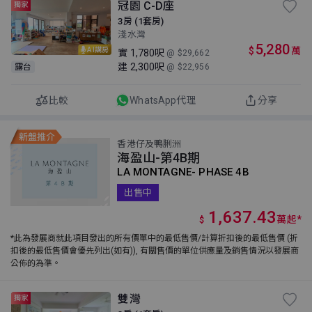
冠園 C-D座
獨家
3房 (1套房)
淺水灣
5,280
$
萬
AI講房
實
1,780呎
@ $29,662
建
2,300呎
露台
@ $22,956
比較
WhatsApp代理
分享
香港仔及鴨脷洲
海盈山-第4B期
LA MONTAGNE- PHASE 4B
出售中
1,637.43
萬
起
*
$
*此為發展商就此項目發出的所有價單中的最低售價/計算折扣後的最低售價 (折
扣後的最低售價會優先列出(如有)), 有關售價的單位供應量及銷售情況以發展商
公佈的為準。
雙灣
獨家