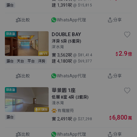
建
1,391呎
露台
@ $15,815
比較
WhatsApp代理
分享
DOUBLE BAY
鎖匙盤
洋房 5房 (5套房)
深水灣
2.9
$
億
VR
實
3,562呎
@ $81,414
建
4,180呎
露台
天台
平台
洋房
@ $69,377
比較
WhatsApp代理
分享
華景園 1座
鎖匙盤
低層 B室 4房 (2套房)
淺水灣
AI講房
有寵屋苑
6,800
露台
$
萬
實
2,491呎
@ $27,298
比較
WhatsApp代理
分享