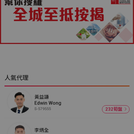
人氣代理
黃益謙
Edwin Wong
S-579555
232筍盤
李炳全