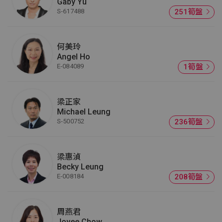
Gaby Yu
S-617488
251筍盤
何美玲
Angel Ho
E-084089
1筍盤
梁正家
Michael Leung
S-500752
236筍盤
梁惠湞
Becky Leung
E-008184
208筍盤
周燕君
Joyee Chow