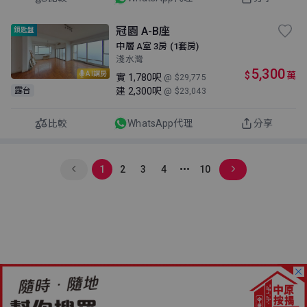
冠園 A-B座
鎖匙盤
中層 A室 3房 (1套房)
淺水灣
5,300
$
萬
AI講房
實
1,780呎
@ $29,775
建
2,300呎
露台
@ $23,043
比較
WhatsApp代理
分享
1
2
3
4
10