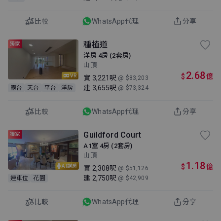
比較
WhatsApp代理
分享
種植道
獨家
洋房 4房 (2套房)
山頂
2.68
$
億
VR
實
3,221呎
@ $83,203
建
3,655呎
露台
天台
平台
洋房
@ $73,324
比較
WhatsApp代理
分享
Guildford Court
獨家
A1室 4房 (2套房)
山頂
1.18
$
億
AI講房
實
2,308呎
@ $51,126
建
2,750呎
連車位
花園
@ $42,909
比較
WhatsApp代理
分享