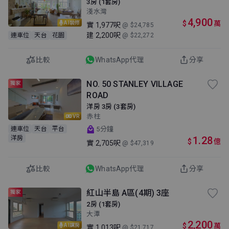
3房 (1套房)
淺水灣
4,900
$
萬
AI裝修
實
1,977呎
@ $24,785
建
2,200呎
連車位
天台
花園
@ $22,272
比較
WhatsApp代理
分享
NO. 50 STANLEY VILLAGE
獨家
ROAD
洋房 3房 (3套房)
赤柱
VR
連車位
天台
平台
5分鐘
洋房
1.28
$
億
實
2,705呎
@ $47,319
比較
WhatsApp代理
分享
紅山半島 A區(4期) 3座
獨家
2房 (1套房)
大潭
2,200
$
萬
AI講房
實
1,013呎
@ $21,717