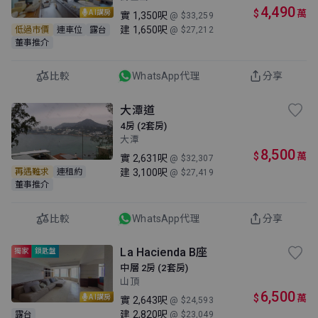
4,490
$
萬
AI講房
實
1,350呎
@ $33,259
建
1,650呎
低過市價
連車位
露台
@ $27,212
董事推介
比較
WhatsApp代理
分享
大潭道
4房 (2套房)
大潭
8,500
$
萬
實
2,631呎
@ $32,307
建
3,100呎
再遇難求
連租約
@ $27,419
董事推介
比較
WhatsApp代理
分享
La Hacienda B座
獨家
鎖匙盤
中層 2房 (2套房)
山頂
6,500
$
萬
AI講房
實
2,643呎
@ $24,593
建
2,820呎
露台
@ $23,049