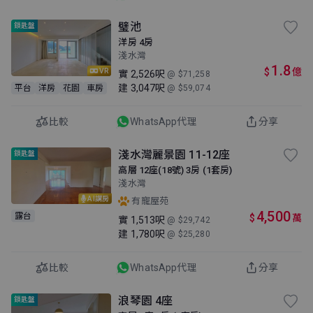
璧池
鎖匙盤
洋房 4房
淺水灣
1.8
$
億
VR
實
2,526呎
@ $71,258
建
3,047呎
平台
洋房
花園
車房
@ $59,074
比較
WhatsApp代理
分享
淺水灣麗景園 11-12座
鎖匙盤
高層 12座(18號) 3房 (1套房)
淺水灣
AI講房
有寵屋苑
4,500
露台
$
萬
實
1,513呎
@ $29,742
建
1,780呎
@ $25,280
比較
WhatsApp代理
分享
浪琴園 4座
鎖匙盤